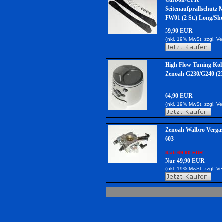
Carbon/CFK
Seitenaufprallschutz 
FW01 (2 St.) Long/Sh
59,90 EUR
(inkl. 19% MwSt. zzgl.
Ve
High Flow Tuning Kol
Zenoah G230/G240 (2
64,90 EUR
(inkl. 19% MwSt. zzgl.
Ve
Zenoah Walbro Verga
603
Statt 69,90 EUR
Nur 49,90 EUR
(inkl. 19% MwSt. zzgl.
Ve