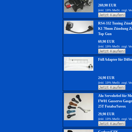
269,90 EUR
(inkl. 19% MwSt. zzgl.
Ve
RS4-332 Tuning Zünd
K1 70mm Zündung Ze
Top Gun
69,90 EUR
(inkl. 19% MwSt. zzgl.
Ve
Füll Adapter für Differ
24,90 EUR
(inkl. 19% MwSt. zzgl.
Ve
Alu Servohebel für M
FW01 Gasservo Gasge
25T Futaba/Savox
29,90 EUR
(inkl. 19% MwSt. zzgl.
Ve