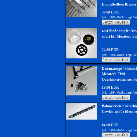
Doppelkolben Bremse
39,90 EUR
(inkl. 19% MwSt. zzgl.
Ve
t-r-f Stoßdämpfer Ai
short für Mecatech S
24,90 EUR
(inkl. 19% MwSt. zzgl.
Ve
Distanzringe / Shimsc
Mecatech FW01
Querlenkerbuchsen Se
19,90 EUR
(inkl. 19% MwSt. zzgl.
Ve
Balancierleiste versch
Gewichten für Mecat
64,90 EUR
(inkl. 19% MwSt. zzgl.
Ve