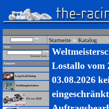
»
Startseite
Katalog
Suche
Weltmeistersc
Erweiterte Suche »
Lostallo vom 
Kategorien
03.08.2026 ke
LargeScaleTuning
Stoßdämpferfedern
eingeschränkt
FG evo 2020
Auftragsbearb