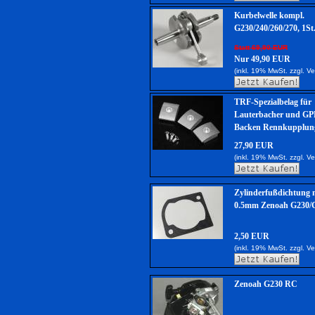
Kurbelwelle kompl.
G230/240/260/270, 1St
Statt 69,90 EUR
Nur 49,90 EUR
(inkl. 19% MwSt. zzgl.
Ve
TRF-Spezialbelag für
Lauterbacher und GP
Backen Rennkupplung
27,90 EUR
(inkl. 19% MwSt. zzgl.
Ve
Zylinderfußdichtung m
0.5mm Zenoah G230/
2,50 EUR
(inkl. 19% MwSt. zzgl.
Ve
Zenoah G230 RC