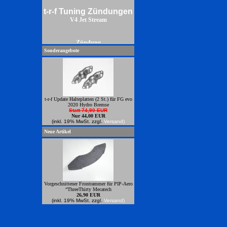
t-r-f Tuning Zündungen
V4 Jet Stream
Zündung
Sonderangebote
t-r-f Update Halteplatten (2 St.) für FG evo
2020 Hydro Bremse
Statt 74,90 EUR
Nur 44,00 EUR
(inkl. 19% MwSt. zzgl.
Versand)
Neue Artikel
Vorgeschnittener Frontrammer für PIP-Aero
“ThreeThirty Mecatech
26,90 EUR
(inkl. 19% MwSt. zzgl.
Versand)
Power Zündungren zum anbauen an
Zenoahmotoren