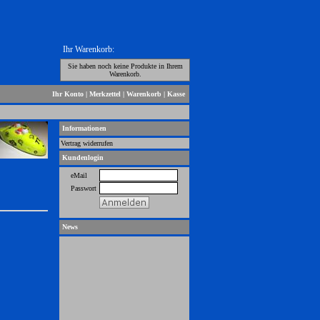
Ihr Warenkorb:
Sie haben noch keine Produkte in Ihrem
Warenkorb.
Ihr Konto
|
Merkzettel
|
Warenkorb
|
Kasse
Informationen
Vertrag widerrufen
Kundenlogin
eMail
Passwort
News