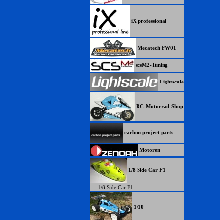
iX professional
Mecatech FW01
scsM2-Tuning
Lightscale
RC-Motorrad-Shop
carbon project parts
Motoren
1/8 Side Car F1
-
1/8 Side Car F1
1/10