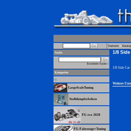
»
Startseite
Katalo
1/8 Side
Suche
Erweiterte Suche »
1/8 Side Car
Kategorien
Weitere Unt
LargeScaleTuning
Stoßdämpferfedern
FG evo 2020
FG-Fahrzeuge+Tuning