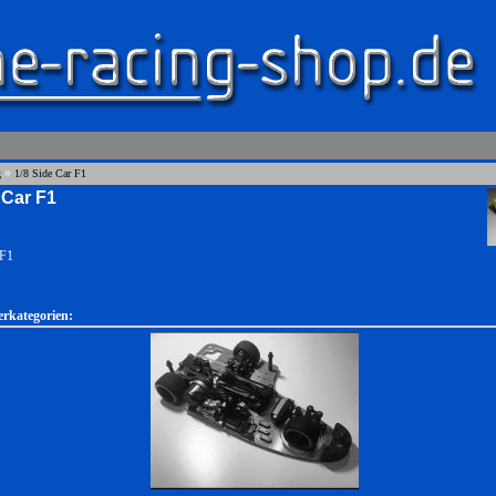
»
g
1/8 Side Car F1
 Car F1
 F1
erkategorien: