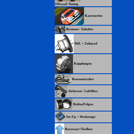
Offroad+Tuning
Karosserien
Bremsen / Zubehör
Diff. + Zahnrad
Kupplungen
Resonanzrohre
Airboxen / Luftfilter
Reifen/Felgen
Set-Up + Werkzeuge
Racewear+Toolbox