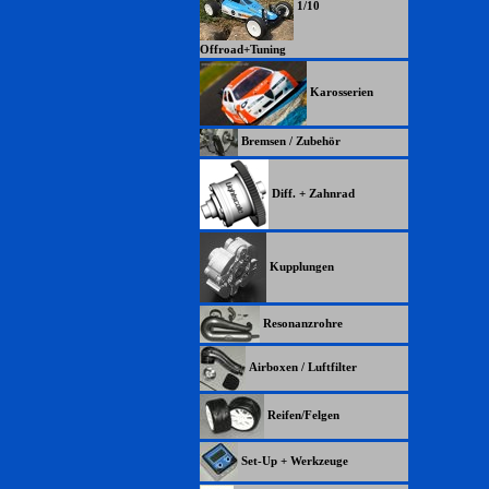
1/10
Offroad+Tuning
Karosserien
Bremsen / Zubehör
Diff. + Zahnrad
Kupplungen
Resonanzrohre
Airboxen / Luftfilter
Reifen/Felgen
Set-Up + Werkzeuge