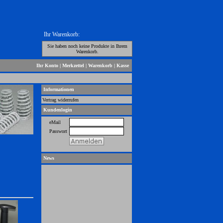
Ihr Warenkorb:
Sie haben noch keine Produkte in Ihrem
Warenkorb.
Ihr Konto
|
Merkzettel
|
Warenkorb
|
Kasse
Informationen
Vertrag widerrufen
Kundenlogin
eMail
Passwort
News