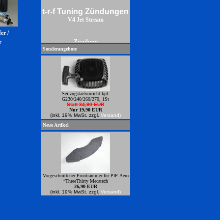
t-r-f Tuning Zündungen
V4 Jet Stream
er /
Zündung
r
Sonderangebote
Seilzugstartvorricht.kpl.
G230/240/260/270, 1St
Statt 34,90 EUR
Nur 19,90 EUR
(inkl. 19% MwSt. zzgl.
Versand)
Neue Artikel
Vorgeschnittener Frontrammer für PIP-Aero
“ThreeThirty Mecatech
26,90 EUR
(inkl. 19% MwSt. zzgl.
Versand)
Power Zündungren zum anbauen an
Zenoahmotoren