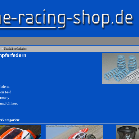
»
g
Stoßdämpferfedern
pferfedern
edern:
on t-r-f
ermany
 und Offroad
erkategorien: