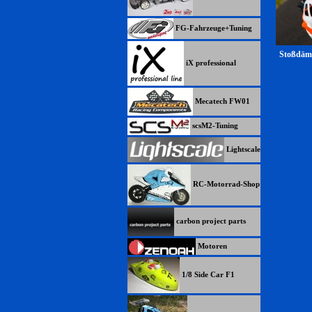
FG-Fahrzeuge+Tuning
Stoßdäm
iX professional
Mecatech FW01
scsM2-Tuning
Lightscale
RC-Motorrad-Shop
carbon project parts
Motoren
1/8 Side Car F1