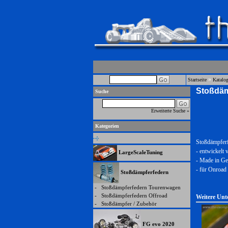
»
Startseite
Katalo
Stoßdäm
Suche
Erweiterte Suche »
Kategorien
Stoßdämpferf
- entwickelt v
LargeScaleTuning
- Made in G
- für Onroad
Stoßdämpferfedern
-
Stoßdämpferfedern Tourenwagen
-
Stoßdämpferfedern Offroad
Weitere Unt
-
Stoßdämpfer / Zubehör
FG evo 2020