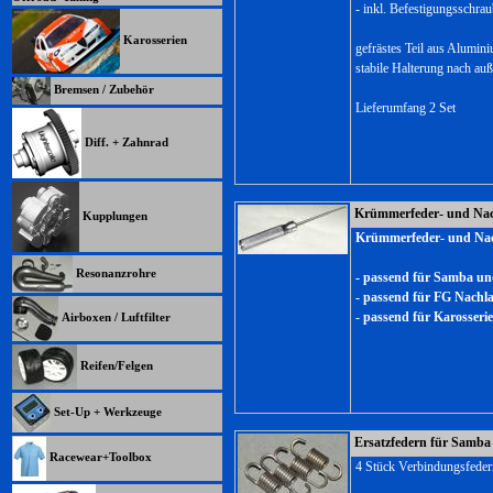
- inkl. Befestigungsschrau
Karosserien
gefrästes Teil aus Alumini
stabile Halterung nach auß
Bremsen / Zubehör
Lieferumfang 2 Set
Diff. + Zahnrad
Krümmerfeder- und Nac
Kupplungen
Krümmerfeder- und Nac
Resonanzrohre
- passend für Samba u
- passend für FG Nachla
- passend für Karosse
Airboxen / Luftfilter
Reifen/Felgen
Set-Up + Werkzeuge
Ersatzfedern für Samba
Racewear+Toolbox
4 Stück Verbindungsfede