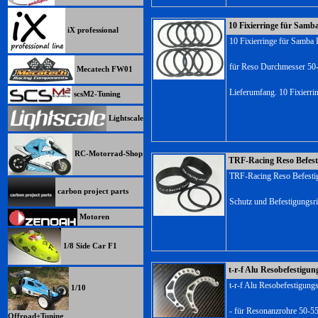
10 Fixierringe für Samb
iX professional
10 Fixierringe für Samba 
für Reso Durchmesser 5
Mecatech FW01
Lieferumfang. 10 Fixierri
scsM2-Tuning
Lightscale
RC-Motorrad-Shop
TRF-Racing Reso Befest
TRF-Racing Reso Befesti
carbon project parts
Schutz und Befestigungsr
Motoren
1/8 Side Car F1
t-r-f Alu Resobefestigun
t-r-f Alu Resobefestigung
1/10
- für Resonanzrohre 50-5
Offroad+Tuning