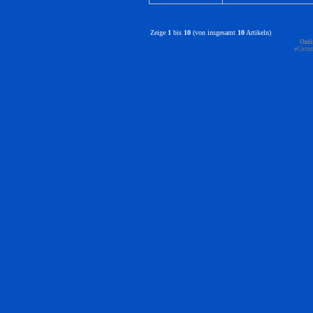
Zeige
1
bis
10
(von insgesamt
10
Artikeln)
Onli
eComm