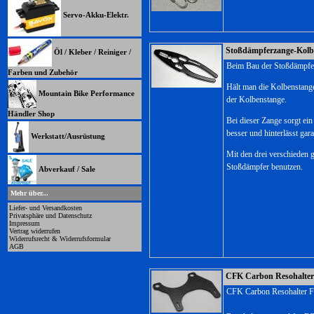
Servo-Akku-Elektr.
Stoßdämpferzange-Kolb
Öl / Kleber / Reiniger /
Beim Bau der Stoßdämpfer i
Farben und Zubehör
Hält man die Kolbenstange 
Mountain Bike Performance
der Kolbenstange.
Händler Shop
Bei dieser Zange sorgt ein
besser und hinterlässt gara
Werkstatt/Ausrüstung
Mit den drei verschieden g
Stoßdämpfer benutzen.
Abverkauf / Sale
Mehr über...
Liefer- und Versandkosten
Privatsphäre und Datenschutz
Impressum
Vertrag widerrufen
Widerrufsrecht & Widerrufsformular
AGB
CFK Carbon Resohalter 
CFK Carbon Resohalter 