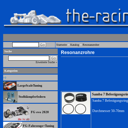
»
»
Startseite
Katalog
Resonanzrohre
Suche
Resonanzrohre
Erweiterte Suche »
Kategorien
LargeScaleTuning
Samba 7 Befestigungsri
Stoßdämpferfedern
Samba 7 Befestigungsring
Durchmesser 50-70mm
FG evo 2020
FG-Fahrzeuge+Tuning