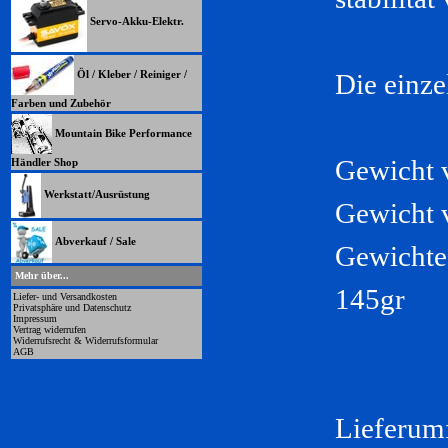
Servo-Akku-Elektr.
Öl / Kleber / Reiniger /
Die einz
Farben und Zubehör
Mountain Bike Performance
Gewicht 
Händler Shop
Werkstatt/Ausrüstung
Gewicht v
Abverkauf / Sale
Gewichte 
Mehr über...
145gr
Liefer- und Versandkosten
Privatsphäre und Datenschutz
Impressum
Vertrag widerrufen
Widerrufsrecht & Widerrufsformular
AGB
Lieferum