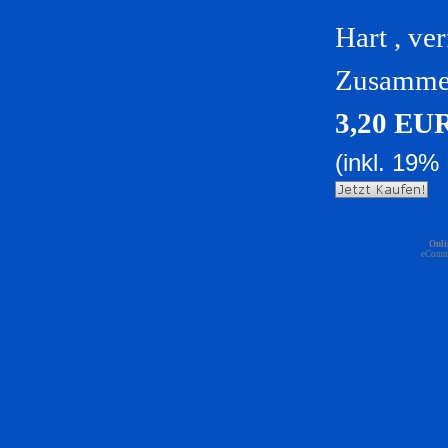
Hart , ve
Zusammen
3,20 EU
(inkl. 19%
Onli
eComm