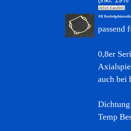
AR Kurbelgehäusedich
passend 
0,8er Ser
Axialspi
auch bei
Dichtung
Temp Bes