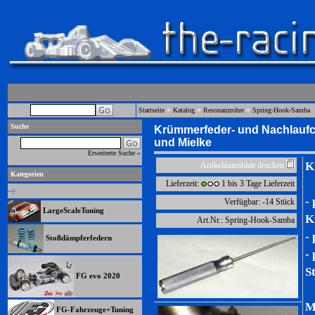
»
»
»
Startseite
Katalog
Resonanzrohre
Spring-Hook-Samba
Suche
Krümmerfeder- und Nachlaufc
und Mielke
Erweiterte Suche »
K
Artikeldatenblatt drucken
Kategorien
Lieferzeit:
1 bis 3 Tage Lieferzeit
-
Verfügbar: -14 Stück
LargeScaleTuning
K
Art.Nr.: Spring-Hook-Samba
-
Stoßdämpferfedern
-
S
FG evo 2020
M
FG-Fahrzeuge+Tuning