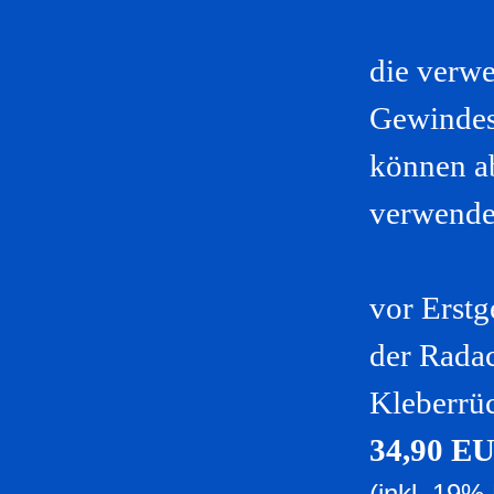
die verw
Gewindest
können ab
verwende
vor Erstg
der Rada
Kleberrüc
34,90 E
(inkl. 19%