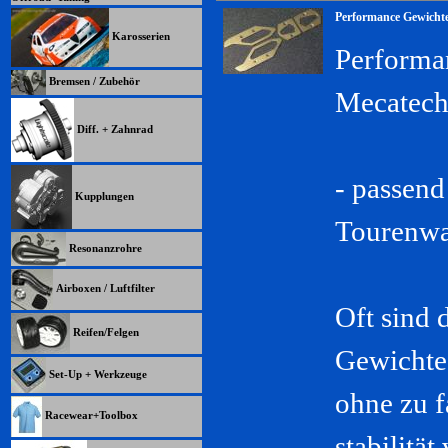
Performance Gewichte
Karosserien
Performan
Bremsen / Zubehör
Mecatech
Diff. + Zahnrad
- passen
Kupplungen
Tourenw
Resonanzrohre
Airboxen / Luftfilter
Oft sind 
Reifen/Felgen
Gewichte 
Set-Up + Werkzeuge
ohne zu f
Racewear+Toolbox
stabilitä