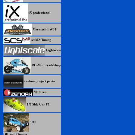
iX professional
Mecatech FW01
scsM2-Tuning
Lightscale
RC-Motorrad-Shop
carbon project parts
Motoren
1/8 Side Car F1
1/10
Offroad+Tuning