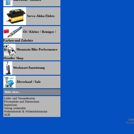
Servo-Akku-Elektr.
Öl / Kleber / Reiniger /
Farben und Zubehör
Mountain Bike Performance
Händler Shop
Werkstatt/Ausrüstung
Abverkauf / Sale
Mehr über...
Liefer- und Versandkosten
Privatsphäre und Datenschutz
Impressum
Vertrag widerrufen
Widerrufsrecht & Widerrufsformular
AGB
Onli
eComm