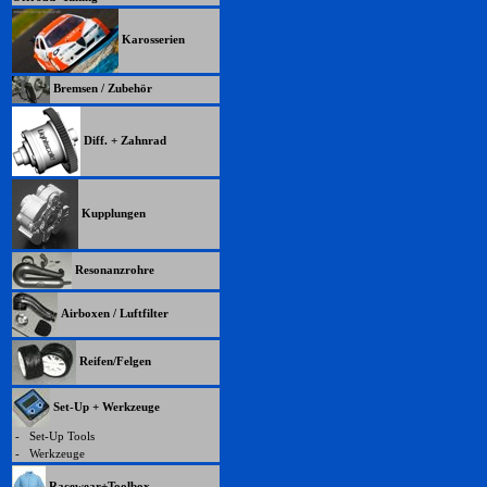
Karosserien
Bremsen / Zubehör
Diff. + Zahnrad
Kupplungen
Resonanzrohre
Airboxen / Luftfilter
Reifen/Felgen
Set-Up + Werkzeuge
-
Set-Up Tools
-
Werkzeuge
Racewear+Toolbox