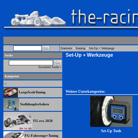
»
»
Startseite
Katalog
Set-Up + Werkzeuge
Set-Up + Werkzeuge
Suche
Erweiterte Suche »
Kategorien
Weitere Unterkategorien:
LargeScaleTuning
Stoßdämpferfedern
FG evo 2020
Set-Up Tools
FG-Fahrzeuge+Tuning