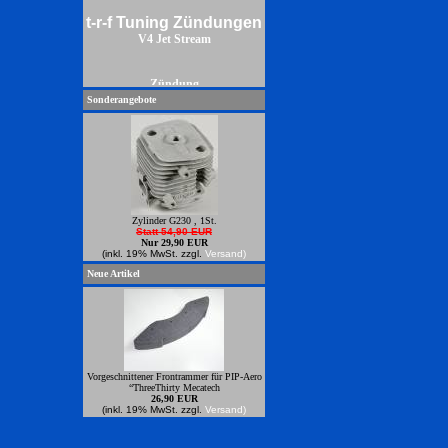
t-r-f Tuning Zündungen
V4 Jet Stream
Zündung
Sonderangebote
Zylinder G230 , 1St.
Statt 54,90 EUR
Nur 29,90 EUR
(inkl. 19% MwSt. zzgl.
Versand)
Neue Artikel
Vorgeschnittener Frontrammer für PIP-Aero
“ThreeThirty Mecatech
26,90 EUR
(inkl. 19% MwSt. zzgl.
Versand)
Power Zündungren zum anbauen an
Zenoahmotoren