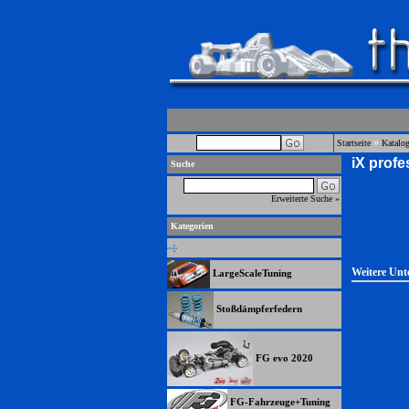
»
Startseite
Katalo
iX profe
Suche
Erweiterte Suche »
Kategorien
Weitere Unt
LargeScaleTuning
Stoßdämpferfedern
FG evo 2020
FG-Fahrzeuge+Tuning