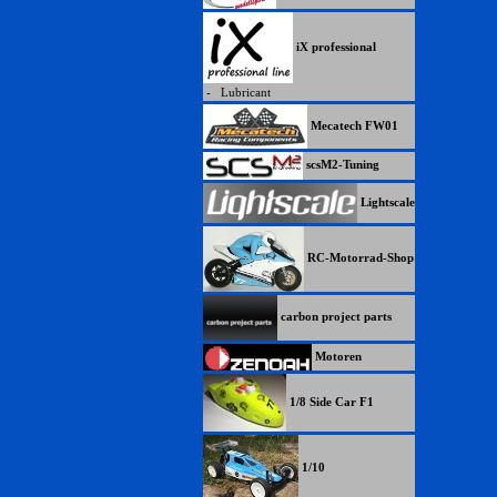
iX professional
-
Lubricant
Mecatech FW01
scsM2-Tuning
Lightscale
RC-Motorrad-Shop
carbon project parts
Motoren
1/8 Side Car F1
1/10