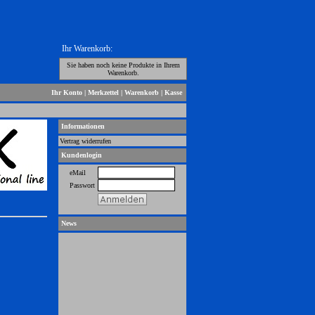
Ihr Warenkorb:
Sie haben noch keine Produkte in Ihrem
Warenkorb.
Ihr Konto
|
Merkzettel
|
Warenkorb
|
Kasse
Informationen
Vertrag widerrufen
Kundenlogin
eMail
Passwort
News