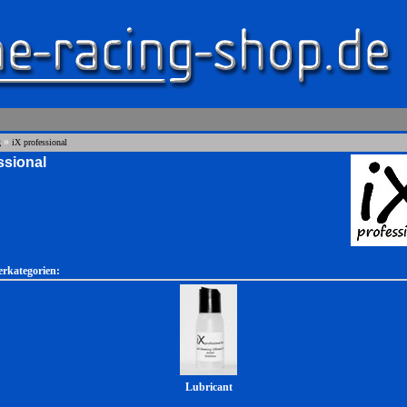
»
g
iX professional
ssional
erkategorien:
Lubricant