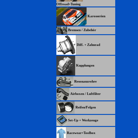
Offroad+Tuning
Karosserien
Bremsen / Zubehör
Diff. + Zahnrad
Kupplungen
Resonanzrohre
Airboxen / Luftfilter
Reifen/Felgen
Set-Up + Werkzeuge
Racewear+Toolbox