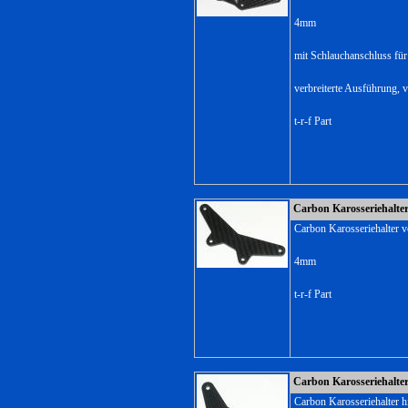
4mm
mit Schlauchanschluss für
verbreiterte Ausführung, v
t-r-f Part
Carbon Karosseriehalte
Carbon Karosseriehalter 
4mm
t-r-f Part
Carbon Karosseriehalte
Carbon Karosseriehalter 