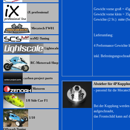
Gewicht vorne groß = 45g
iX professional
Gewicht vorne klein = 35
Gewichte (2 St.) mitte (S
Mecatech FW01
Lieferumfang:
scsM2-Tuning
4 Performance Gewichte l
Lightscale
inkl. Befestingungsschra
RC-Motorrad-Shop
carbon project parts
Abzieher für 4P Kupplu
Motoren
- passend für die Mecate
1/8 Side Car F1
Bei der Kupplung werden n
aufgeschraubt,
das Frontschild kann auf 
1/10
Offroad+Tuning