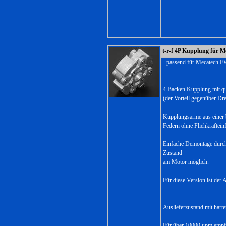
t-r-f 4P Kupplung für 
- passend für Mecatech F
4 Backen Kupplung mit que
(der Vorteil gegenüber Dr
Kupplungsarme aus einer b
Federn ohne Fliehkrafteinf
Einfache Demontage durch
Zustand
am Motor möglich.
Für diese Version ist der
Auslieferzustand mit hart
Für über 10000 upm empfe