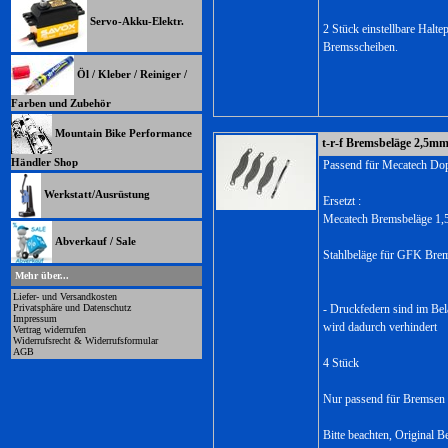
Servo-Akku-Elektr.
2 Stück einstellbare Halt
Bremsscheiben.
Öl / Kleber / Reiniger /
Farben und Zubehör
Mountain Bike Performance
t-r-f Bremsbeläge 2,5mm
Händler Shop
Passend für Mecatech Do
Werkstatt/Ausrüstung
Ersetzt :
Mecatech Bremsbeläge 1
Abverkauf / Sale
Stahlbeläge für GFK Bre
Mehr über...
Liefer- und Versandkosten
Privatsphäre und Datenschutz
- Druckfedern sind im Bel
Impressum
wird dadurch verhindert
Vertrag widerrufen
Widerrufsrecht & Widerrufsformular
AGB
4 Stück
Nur passend für Bremsen m
Bitte beachten, Original 