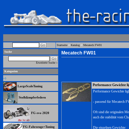
»
»
Startseite
Katalog
Mecatech FW01
Suche
Mecatech FW01
Erweiterte Suche »
Kategorien
Performance Gewichte l
LargeScaleTuning
Performance Gewichte lig
Stoßdämpferfedern
- passend für Mecatech 
Oft sind die originalen Me
FG evo 2020
auch die stabilität vom Cha
FG-Fahrzeuge+Tuning
Die einzelnen Gewichte: