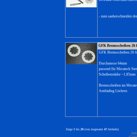
- zum sauberschneiden d
GFK Bremsscheiben 26 f
GFK Bremsscheiben 26 fü
Durchmesse 64mm
passend für Mecatech Ste
Scheibenstärke ~1,85mm
Bremsscheiben im Mecate
Antifading Löchern
Zeige
1
bis
20
(von insgesamt
47
Artikeln)
Onli
eComm