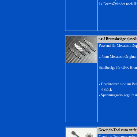
1x BremsZylinder nach H
t-r-f Bremsbeläge glow
Passend für Mecatech Do
2,4mm Mecatech Origina
Stahlbeläge für GFK Bre
- Druckfedern sind im Bel
- 4 Stück
- Spannungsarm geglüht u
Gewinde-Tool zum entf
Gewinde-Tool zum entfer