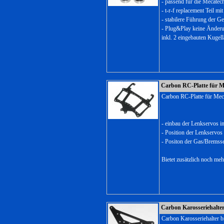
- passend für die Mecate
- t-r-f replacement Teil mi
- stabilere Führung der G
- Plug&Play keine Änder
inkl. 2 eingebauten Kugel
Carbon RC-Platte für 
Carbon RC-Platte für Me
- einbau der Lenkservos i
- Position der Lenkservos
- Positon der Gas/Bremsse
Bietet zusätzlich noch me
Carbon Karosseriehalte
Carbon Karosseriehalter 