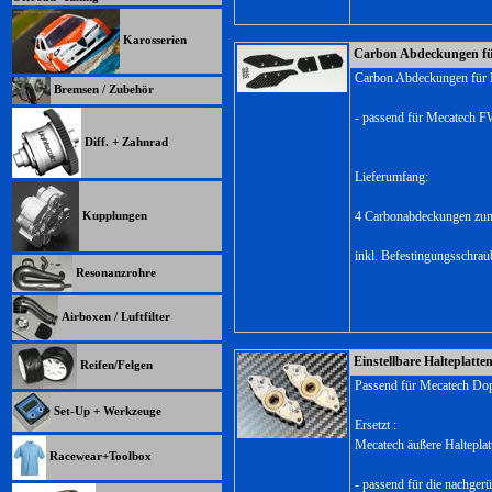
Karosserien
Carbon Abdeckungen fü
Carbon Abdeckungen für
Bremsen / Zubehör
- passend für Mecatech 
Diff. + Zahnrad
Lieferumfang:
Kupplungen
4 Carbonabdeckungen zum 
inkl. Befestingungsschra
Resonanzrohre
Airboxen / Luftfilter
Einstellbare Halteplatt
Reifen/Felgen
Passend für Mecatech Do
Set-Up + Werkzeuge
Ersetzt :
Mecatech äußere Haltepla
Racewear+Toolbox
- passend für die nachge