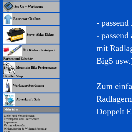
Set-Up + Werkzeuge
Racewear+Toolbox
- passend
- passend 
Servo-Akku-Elektr.
mit Radla
Öl / Kleber / Reiniger /
Big5 usw.
Farben und Zubehör
Mountain Bike Performance
Händler Shop
Zum einfa
Werkstatt/Ausrüstung
Radlagern
Abverkauf / Sale
Doppelt E
Mehr über...
Liefer- und Versandkosten
Privatsphäre und Datenschutz
Impressum
Vertrag widerrufen
Widerrufsrecht & Widerrufsformular
AGB