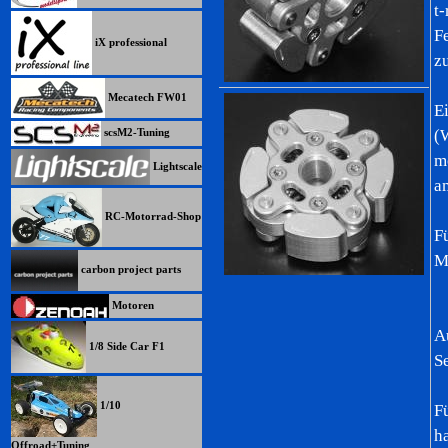
t
F
iX professional
z
Mecatech FW01
E
(
scsM2-Tuning
m
Lightscale
a
RC-Motorrad-Shop
F
M
carbon project parts
Motoren
A
1/8 Side Car F1
S
1/10
F
h
Offroad+Tuning