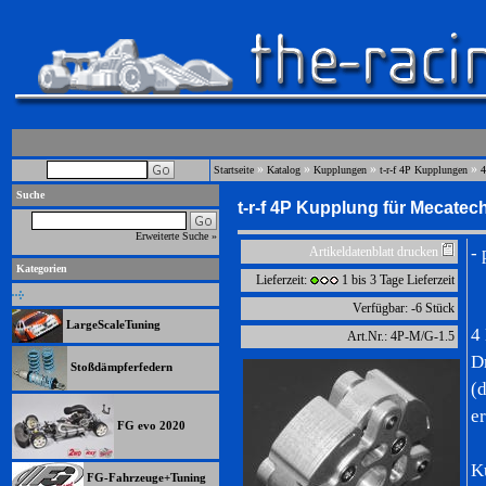
»
»
»
»
Startseite
Katalog
Kupplungen
t-r-f 4P Kupplungen
4
Suche
t-r-f 4P Kupplung für Mecate
Erweiterte Suche »
-
Artikeldatenblatt drucken
Kategorien
Lieferzeit:
1 bis 3 Tage Lieferzeit
Verfügbar: -6 Stück
LargeScaleTuning
4
Art.Nr.: 4P-M/G-1.5
D
Stoßdämpferfedern
(
e
FG evo 2020
K
FG-Fahrzeuge+Tuning