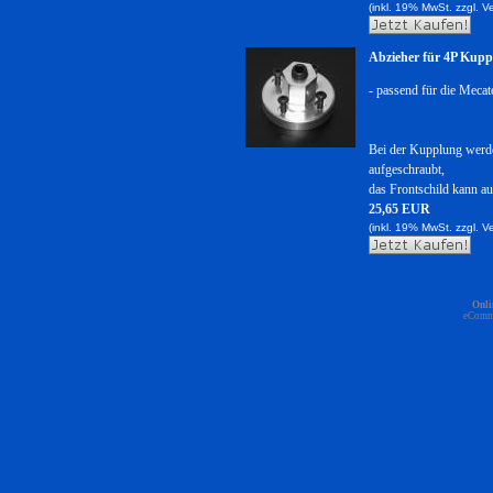
(inkl. 19% MwSt. zzgl.
V
Abzieher für 4P Kupp
- passend für die Meca
Bei der Kupplung werde
aufgeschraubt,
das Frontschild kann au
25,65 EUR
(inkl. 19% MwSt. zzgl.
V
Onli
eComm