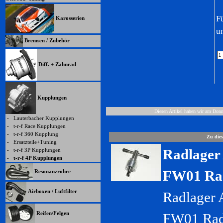
F
Karosserien
u
Bremsen / Zubehör
Diff. + Zahnrad
Kupplungen
Diesen Artikel haben wir am Don
-
Lauterbacher Kupplungen
-
t-r-f Race Kupplungen
-
t-r-f 360 Kupplung
Zu dies
-
Ersatzteile+Tuning
Radlager 
-
t-r-f 3P Kupplungen
-
t-r-f 4P Kupplungen
FW01 Rad
Resonanzrohre
Airboxen / Luftfilter
Radlager 
Reifen/Felgen
FW01 Rad