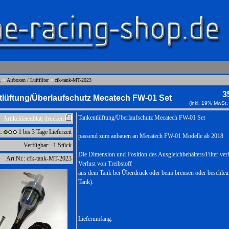
»
»
g
Airboxen / Luftfilter
cfk-tank-MT-2023
3
tlüftung/Überlaufschutz Mecatech FW-01 Set
(inkl. 19% MwSt.
Tankentlüftung/Überlaufschutz Mecatech FW-01 Set
Artikeldatenblatt drucken
t:
1 bis 3 Tage Lieferzeit
passend zum anbauen an Mecatech FW-01 Modelle ab 2018
Verfügbar: -1 Stück
Die Dimension und Position des Ausgleichbehälters/Filter ver
Art.Nr.: cfk-tank-MT-2023
Verlust von Treibstoff
aus dem Tank bei Überdruck oder beim brensen oder beschleun
Tank).
Lieferumfang: