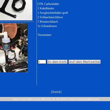
CFK Carbonhalter
1 Kabelbinder
1 Ausgleichsbehälter groß
2 Schlauchanschlüsse
1 Benzinschlauch
1x Schraubenset
Vormontiert
[
Zurück
]
Diesen Artikel haben wir am Mittwoch, 26. Juli 2023 in unseren Katalog aufgenommen.