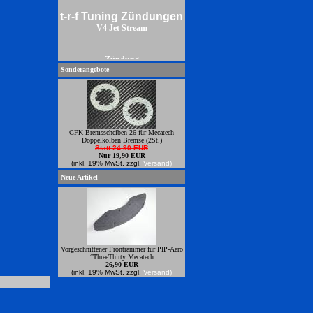
t-r-f Tuning Zündungen
V4 Jet Stream
Zündung
Sonderangebote
GFK Bremsscheiben 26 für Mecatech
Doppelkolben Bremse (2St.)
Statt 24,90 EUR
Nur 19,90 EUR
(inkl. 19% MwSt. zzgl.
Versand)
Neue Artikel
Vorgeschnittener Frontrammer für PIP-Aero
“ThreeThirty Mecatech
26,90 EUR
(inkl. 19% MwSt. zzgl.
Versand)
Power Zündungren zum anbauen an
Zenoahmotoren