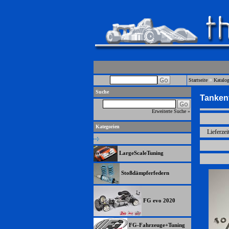
»
Startseite
Katalo
Suche
Tanken
Erweiterte Suche »
Kategorien
Lieferzei
LargeScaleTuning
Stoßdämpferfedern
FG evo 2020
FG-Fahrzeuge+Tuning