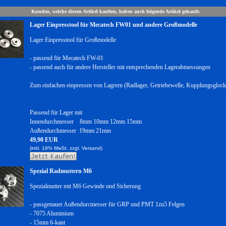
Kunden, welche diesen Artikel kauften, haben auch folgende Artikel gekauft:
Lager Einpresstool für Mecatech FW01 und andere Großmodelle
Lager Einpresstool für Großmodelle
- passend für Mecatech FW-01
- passend auch für andere Hersteller mit entsprechenden Lagerabmessungen
Zum einfachen einpressen von Lagrern (Radlager, Getriebewelle, Kupplungsglock
Passend für Lager mit
Innendurchmesser 8mm 10mm 12mm 15mm
Außendurchmesser 19mm 21mm
49,90 EUR
(inkl. 19% MwSt. zzgl.
Versand)
Spezial Radmuttern M6
Spezialmutter mit M6 Gewinde und Sicherung
- passgenauer Außendurcmesser für GRP und PMT 1zu5 Felgen
- 7075 Aluminium
- 15mm 6-kant