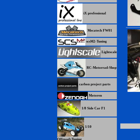
iX professional
Mecatech FW01
scsM2-Tuning
Lightscale
RC-Motorrad-Shop
carbon project parts
Motoren
1/8 Side Car F1
1/10
Offroad+Tuning