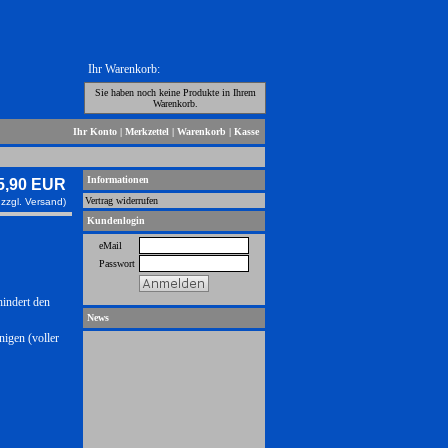
Ihr Warenkorb:
Sie haben noch keine Produkte in Ihrem
Warenkorb.
Ihr Konto
|
Merkzettel
|
Warenkorb
|
Kasse
Informationen
5,90 EUR
Vertrag widerrufen
 zzgl.
Versand)
Kundenlogin
eMail
Passwort
hindert den
News
igen (voller