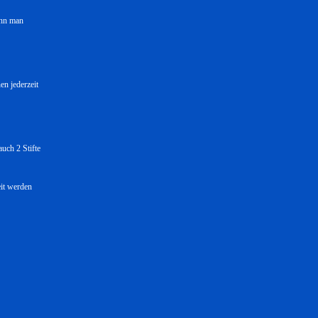
enn man
n jederzeit
uch 2 Stifte
eit werden