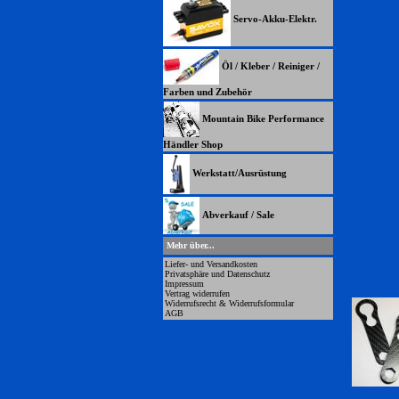
Servo-Akku-Elektr.
Öl / Kleber / Reiniger /
Farben und Zubehör
Mountain Bike Performance
Händler Shop
Werkstatt/Ausrüstung
Abverkauf / Sale
Mehr über...
Liefer- und Versandkosten
Privatsphäre und Datenschutz
Impressum
Vertrag widerrufen
Widerrufsrecht & Widerrufsformular
AGB