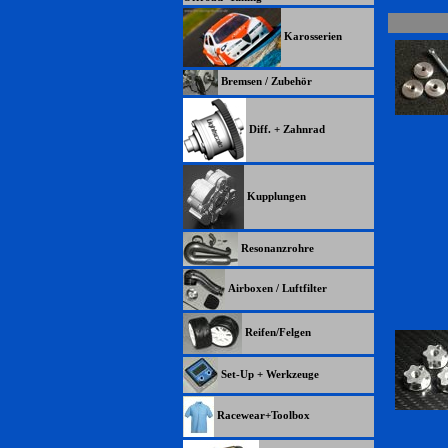
Karosserien
Bremsen / Zubehör
Diff. + Zahnrad
Kupplungen
Resonanzrohre
Airboxen / Luftfilter
Reifen/Felgen
Set-Up + Werkzeuge
Racewear+Toolbox