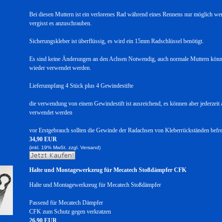
Bei diesen Muttern ist ein verlorenes Rad während eines Rennens nur möglich w
vergisst es anzuschrauben.
Sicherungskleber ist überflüssig, es wird ein 15mm Radschlüssel benötigt.
Es sind keine Änderungen an den Achsen Notwendig, auch normale Muttern könne
wieder verwendet werden.
Lieferumpfang 4 Stück plus 4 Gewindestifte
die verwendung von einem Gewindestift ist ausreichend, es können aber jederzeit a
verwendet werden
vor Erstgebrauch sollten die Gewinde der Radachsen von Kleberrückständen befr
34,90 EUR
(inkl. 19% MwSt. zzgl.
Versand)
Halte und Montagewerkzeug für Mecatech Stoßdämpfer CFK
Halte und Montagewerkzeug für Mecatech Stoßdämpfer
Passend für Mecatech Dämpfer
CFK zum Schutz gegen verkratzen
26,90 EUR