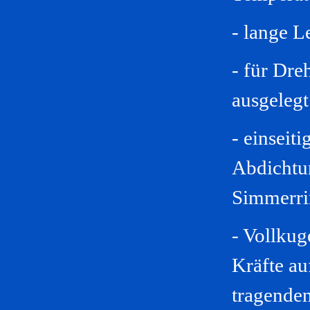
- lange 
- für Dr
ausgelegt
- einseiti
Abdichtu
Simmerri
- Vollku
Kräfte a
tragenden