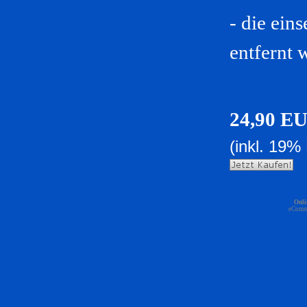
- die ein
entfernt 
24,90 E
(inkl. 19%
Onli
eComm