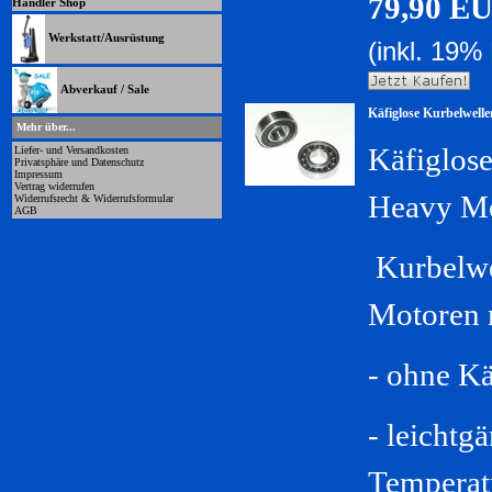
79,90 E
Händler Shop
Werkstatt/Ausrüstung
(inkl. 19%
Abverkauf / Sale
Käfiglose Kurbelwell
Mehr über...
Käfiglos
Liefer- und Versandkosten
Privatsphäre und Datenschutz
Impressum
Vertrag widerrufen
Heavy Me
Widerrufsrecht & Widerrufsformular
AGB
Kurbelwe
Motoren m
- ohne Kä
- leichtg
Temperat