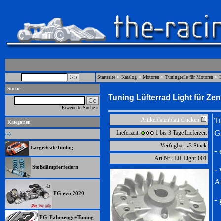
»
»
»
»
Startseite
Katalog
Motoren
Tuningteile für Motoren
Suche
Tuning Lüfterrad Light für Z
Erweiterte Suche »
T
Artikeldatenblatt drucken
Kategorien
G
Lieferzeit:
1 bis 3 Tage Lieferzeit
Verfügbar: -3 Stück
LargeScaleTuning
-
Art.Nr.: LR-Light-001
Stoßdämpferfedern
-
A
FG evo 2020
-
FG-Fahrzeuge+Tuning