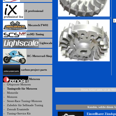
iX professional
Mecatech FW01
scsM2-Tuning
Lightscale
RC-Motorrad-Shop
carbon project parts
Motoren
-
G4zpower-Motoren
-
Tuningteile für Motoren
Diesen Artikel haben wir am Mit
-
Motoröle
-
Motoren
-
Street-Race Tuning+Motoren
-
Zubehör für Selfmade Tuning
Kunden, welche diesen Ar
-
Zenoah Ersatzteile
-
Tuning+Service Kit
Einstellbarer Zündsp