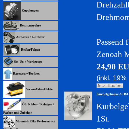
Drehzahl
Kupplungen
Drehmome
Resonanzrohre
Airboxen / Luftfilter
Passend f
Reifen/Felgen
Zenoah M
Set-Up + Werkzeuge
24,90 E
Racewear+Toolbox
(inkl. 19%
Servo-Akku-Elektr.
Kurbelgehäuse A+B/G
Kurbelg
Öl / Kleber / Reiniger /
Farben und Zubehör
1St.
Mountain Bike Performance