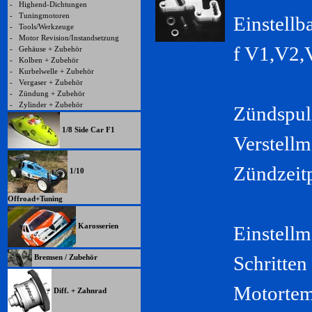
-
Highend-Dichtungen
-
Tuningmotoren
Einstellb
-
Tools/Werkzeuge
-
Motor Revision/Instandsetzung
f V1,V2,
-
Gehäuse + Zubehör
-
Kolben + Zubehör
-
Kurbelwelle + Zubehör
-
Vergaser + Zubehör
-
Zündung + Zubehör
-
Zylinder + Zubehör
Zündspul
1/8 Side Car F1
Verstellm
Zündzeit
1/10
Offroad+Tuning
Karosserien
Einstellm
Schritte
Bremsen / Zubehör
Motortem
Diff. + Zahnrad