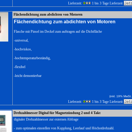
Lieferzeit:
1 bis 3 Tage Lieferzeit
Flächendichtung zum abdichten von Motoren
Flächendichtung zum abdichten von Motoren
Flasche mit Pinsel im Deckel zum auftragen auf die Dichtfläche
-universal,
-hochviskos,
-hochtemperaturbeständig,
-flexibel
-leicht demontierbar
(inkl. 19% MwSt.
Lieferzeit:
1 bis 3 Tage Lieferzeit
Drehzahlmesser Digital für Magnetzündung 2 und 4 Takt
digitaler Drehzahlmesser zur externen Abfrage
- zum optimalen einstellen von Kupplung, Leerlauf und Höchstdrehzahl.