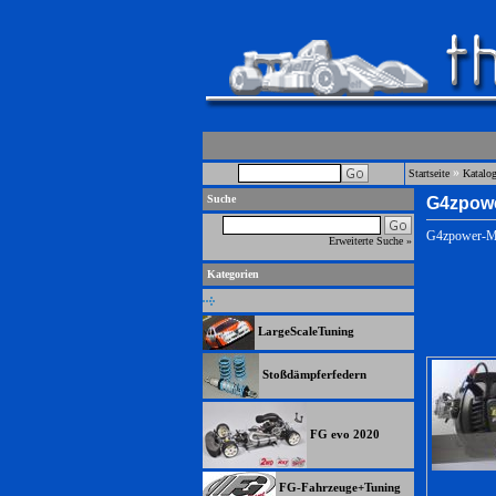
»
Startseite
Katalo
Suche
G4zpowe
G4zpower-Mo
Erweiterte Suche »
Kategorien
LargeScaleTuning
Stoßdämpferfedern
FG evo 2020
FG-Fahrzeuge+Tuning