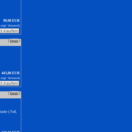
99,90 EUR
 zzgl.
Versand)
[
Details
]
445,00 EUR
 zzgl.
Versand)
[
Details
]
inder ( Fuß,