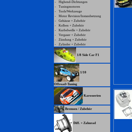
-
Highend-Dichtungen
-
Tuningmotoren
-
Tools/Werkzeuge
-
Motor Revision/Instandsetzung
-
Gehäuse + Zubehör
-
Kolben + Zubehör
-
Kurbelwelle + Zubehör
-
Vergaser + Zubehör
-
Zündung + Zubehör
-
Zylinder + Zubehör
1/8 Side Car F1
1/10
Offroad+Tuning
Karosserien
Bremsen / Zubehör
Diff. + Zahnrad