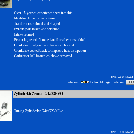
Over 15 year of experience went into this.
Modified from top to bottom:
Tranferports retimed and shaped
Exhaustport raised and widened
Intake retimed
Piston lightened, flattened and breatherports added
Crankshaft realigned and ballance checked
Crankcase coated black to improve heat dissipation
Carburator ball beared en choke removed
(inkl. 19% MwSt.
Lieferzeit:
12 bis 14 Tage Lieferzeit
Zylinderkit Zenoah G4z 23EVO
Tuning Zylinderkit G4z G230 Evo
(inkl. 19% MwSt.