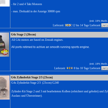
- für 2 und 4 Takt Motoren
- max. Drehzahl in der Anzeige 30000 rpm
(inkl. 19% MwSt.
Lieferzeit:
12 bis 14 Tage Lieferzeit
G4z Stage 2 (26ccm)
All G4z motors are based on Zenoah engines.
All ports retimed to achive an smooth running sports engine.
(inkl. 19% MwSt.
Lieferzeit:
8 bis 10 Tage Lieferzeit
G4z Zylinderkit Stage 2/3 (23ccm)
G4z Zylinderkit Stage 2/3 (23ccm) G240
Zylinder-Kit Stage 2 und 3 mit bearbeitetem Kolben (erleichtert und gebohrt) und Zyl
Auslass und Überströmer).