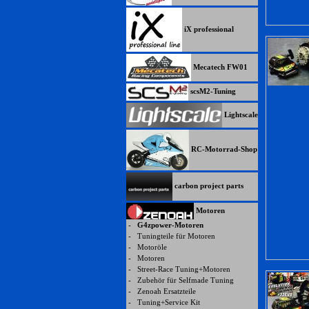
iX professional
Mecatech FW01
scsM2-Tuning
Lightscale
RC-Motorrad-Shop
carbon project parts
Motoren
-
G4zpower-Motoren
-
Tuningteile für Motoren
-
Motoröle
-
Motoren
-
Street-Race Tuning+Motoren
-
Zubehör für Selfmade Tuning
-
Zenoah Ersatzteile
-
Tuning+Service Kit