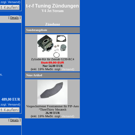
 zzgl.
Versand)
t-r-f Tuning Zündungen
V4 Jet Stream
[
Details
]
Zündung
Sonderangebote
Zylinder-Kit für Zenoah G230-RC4
Statt 89,90 EUR
Nur 54,00 EUR
(inkl. 19% MwSt. zzgl.
Versand)
s.
Neue Artikel
489,00 EUR
 zzgl.
Versand)
Vorgeschnittener Frontrammer für PIP-Aero
“ThreeThirty Mecatech
26,90 EUR
(inkl. 19% MwSt. zzgl.
Versand)
[
Details
]
Power Zündungren zum anbauen an
Zenoahmotoren