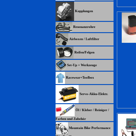
Kupplungen
Resonanzrohre
Airboxen / Luftfilter
Reifen/Felgen
Set-Up + Werkzeuge
Racewear+Toolbox
Servo-Akku-Elektr.
Öl / Kleber / Reiniger /
Farben und Zubehör
Mountain Bike Performance