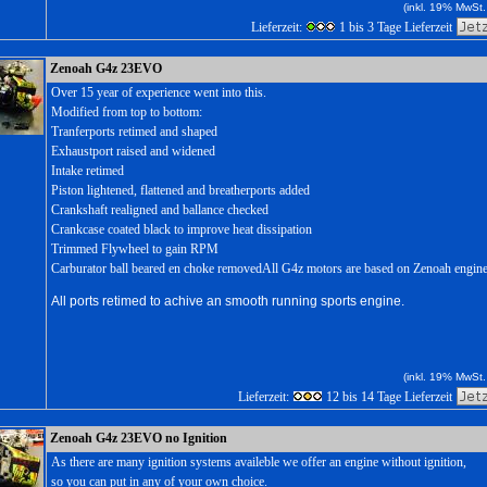
(inkl. 19% MwSt.
Lieferzeit:
1 bis 3 Tage Lieferzeit
Zenoah G4z 23EVO
Over 15 year of experience went into this.
Modified from top to bottom:
Tranferports retimed and shaped
Exhaustport raised and widened
Intake retimed
Piston lightened, flattened and breatherports added
Crankshaft realigned and ballance checked
Crankcase coated black to improve heat dissipation
Trimmed Flywheel to gain RPM
Carburator ball beared en choke removedAll G4z motors are based on Zenoah engine
All ports retimed to achive an smooth running sports engine.
(inkl. 19% MwSt.
Lieferzeit:
12 bis 14 Tage Lieferzeit
Zenoah G4z 23EVO no Ignition
As there are many ignition systems availeble we offer an engine without ignition,
so you can put in any of your own choice.