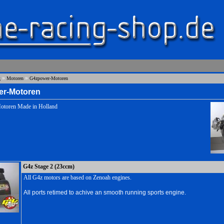
»
»
g
Motoren
G4zpower-Motoren
r-Motoren
toren Made in Holland
G4z Stage 2 (23ccm)
All G4z motors are based on Zenoah engines.
All ports retimed to achive an smooth running sports engine.