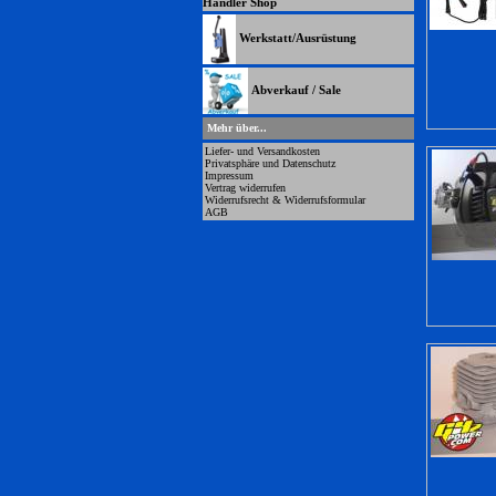
Händler Shop
Werkstatt/Ausrüstung
Abverkauf / Sale
Mehr über...
Liefer- und Versandkosten
Privatsphäre und Datenschutz
Impressum
Vertrag widerrufen
Widerrufsrecht & Widerrufsformular
AGB