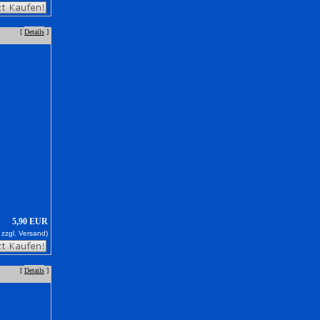
[
Details
]
5,90 EUR
 zzgl.
Versand)
[
Details
]