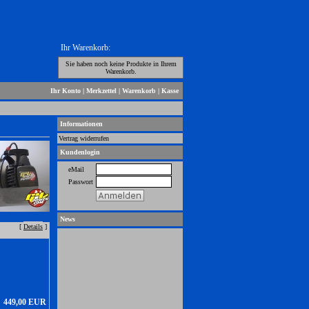
Ihr Warenkorb:
Sie haben noch keine Produkte in Ihrem
Warenkorb.
Ihr Konto
|
Merkzettel
|
Warenkorb
|
Kasse
Informationen
Vertrag widerrufen
Kundenlogin
eMail
Passwort
News
[
Details
]
449,00 EUR