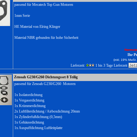
passend für Mecatech Top Gun Motoren
1mm Serie
HE Material von Elring Klinger
Material NBR gebunden für hohe Sicherheit
Normalp
Ihr P
(inkl. 19% MwSt.
Lieferzeit:
1 bis 3 Tage Lieferzeit
Zenoah G230/G260 Dichtungsset 8 Teilig
passend für Zenoah G230/G260 Motoren
1x Isolatordichtung
1x Vergaserdichtung
1x Krümmerdichtung
2x Luftfilterdichtung / Airboxdichtung 20mm
1x Zylinderfußdichtung (0,5mm)
1x Gehäusedichtung
1x Auspuffdichtung Luftleitplatte