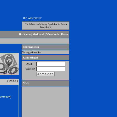
Ihr Warenkorb:
Sie haben noch keine Produkte in Ihrem
Warenkorb.
Ihr Konto
|
Merkzettel
|
Warenkorb
|
Kasse
Informationen
Vertrag widerrufen
Kundenlogin
eMail
Passwort
[
Details
]
News
eraturen)
t-r-f Tuning Zündungen