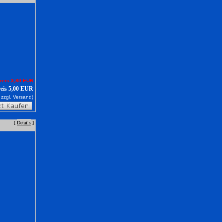
reis 3,80 EUR
reis 5,00 EUR
 zzgl.
Versand)
[
Details
]