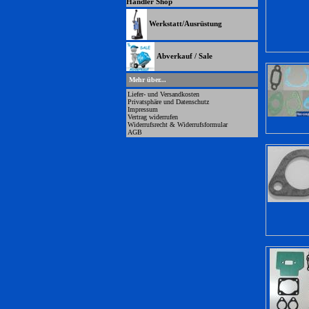
Händler Shop
Werkstatt/Ausrüstung
Abverkauf / Sale
Mehr über...
Liefer- und Versandkosten
Privatsphäre und Datenschutz
Impressum
Vertrag widerrufen
Widerrufsrecht & Widerrufsformular
AGB