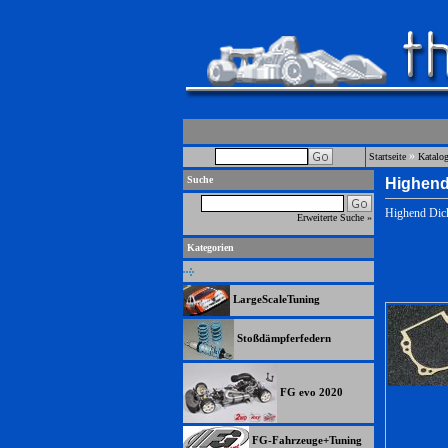
»
Startseite
Katalo
Suche
Highend
Highend Dic
Erweiterte Suche »
Kategorien
LargeScaleTuning
Stoßdämpferfedern
FG evo 2020
FG-Fahrzeuge+Tuning