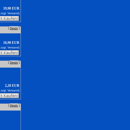
19,90 EUR
 zzgl.
Versand)
[
Details
]
16,90 EUR
 zzgl.
Versand)
[
Details
]
2,20 EUR
 zzgl.
Versand)
[
Details
]