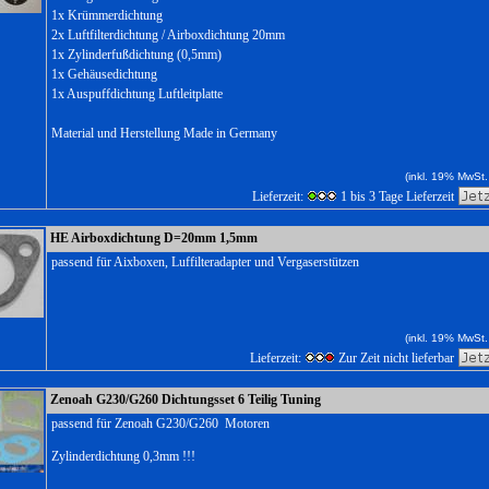
1x Krümmerdichtung
2x Luftfilterdichtung / Airboxdichtung 20mm
1x Zylinderfußdichtung (0,5mm)
1x Gehäusedichtung
1x Auspuffdichtung Luftleitplatte
Material und Herstellung Made in Germany
(inkl. 19% MwSt.
Lieferzeit:
1 bis 3 Tage Lieferzeit
HE Airboxdichtung D=20mm 1,5mm
passend für Aixboxen, Luffilteradapter und Vergaserstützen
(inkl. 19% MwSt.
Lieferzeit:
Zur Zeit nicht lieferbar
Zenoah G230/G260 Dichtungsset 6 Teilig Tuning
passend für Zenoah G230/G260 Motoren
Zylinderdichtung 0,3mm !!!