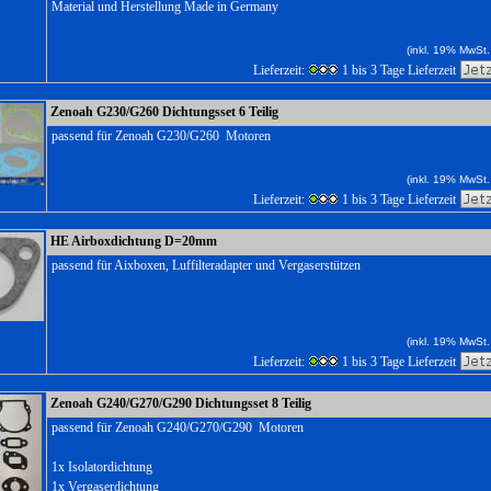
Material und Herstellung Made in Germany
(inkl. 19% MwSt.
Lieferzeit:
1 bis 3 Tage Lieferzeit
Zenoah G230/G260 Dichtungsset 6 Teilig
passend für Zenoah G230/G260 Motoren
(inkl. 19% MwSt.
Lieferzeit:
1 bis 3 Tage Lieferzeit
HE Airboxdichtung D=20mm
passend für Aixboxen, Luffilteradapter und Vergaserstützen
(inkl. 19% MwSt.
Lieferzeit:
1 bis 3 Tage Lieferzeit
Zenoah G240/G270/G290 Dichtungsset 8 Teilig
passend für Zenoah G240/G270/G290 Motoren
1x Isolatordichtung
1x Vergaserdichtung