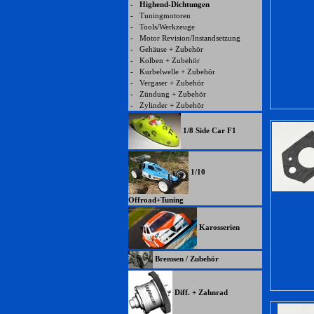
-
Highend-Dichtungen
-
Tuningmotoren
-
Tools/Werkzeuge
-
Motor Revision/Instandsetzung
-
Gehäuse + Zubehör
-
Kolben + Zubehör
-
Kurbelwelle + Zubehör
-
Vergaser + Zubehör
-
Zündung + Zubehör
-
Zylinder + Zubehör
1/8 Side Car F1
1/10
Offroad+Tuning
Karosserien
Bremsen / Zubehör
Diff. + Zahnrad