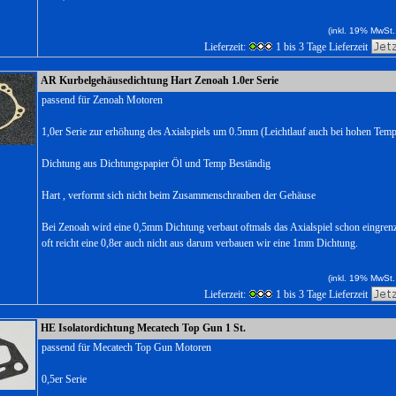
(inkl. 19% MwSt.
Lieferzeit:
1 bis 3 Tage Lieferzeit
AR Kurbelgehäusedichtung Hart Zenoah 1.0er Serie
passend für Zenoah Motoren
1,0er Serie zur erhöhung des Axialspiels um 0.5mm (Leichtlauf auch bei hohen Temp
Dichtung aus Dichtungspapier Öl und Temp Beständig
Hart , verformt sich nicht beim Zusammenschrauben der Gehäuse
Bei Zenoah wird eine 0,5mm Dichtung verbaut oftmals das Axialspiel schon eingren
oft reicht eine 0,8er auch nicht aus darum verbauen wir eine 1mm Dichtung.
(inkl. 19% MwSt.
Lieferzeit:
1 bis 3 Tage Lieferzeit
HE Isolatordichtung Mecatech Top Gun 1 St.
passend für Mecatech Top Gun Motoren
0,5er Serie