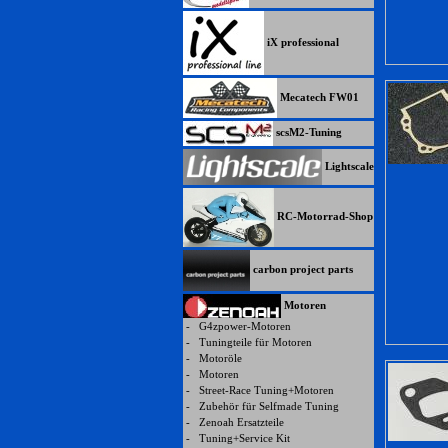
iX professional
Mecatech FW01
scsM2-Tuning
Lightscale
RC-Motorrad-Shop
carbon project parts
Motoren
-
G4zpower-Motoren
-
Tuningteile für Motoren
-
Motoröle
-
Motoren
-
Street-Race Tuning+Motoren
-
Zubehör für Selfmade Tuning
-
Zenoah Ersatzteile
-
Tuning+Service Kit