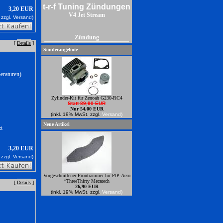
V4 Jet Stream
3,20 EUR
 zzgl.
Versand)
Zündung
[
Details
]
Sonderangebote
eraturen)
Zylinder-Kit für Zenoah G230-RC4
Statt 89,90 EUR
Nur 54,00 EUR
(inkl. 19% MwSt. zzgl.
Versand)
Neue Artikel
zt
3,20 EUR
 zzgl.
Versand)
Vorgeschnittener Frontrammer für PIP-Aero
“ThreeThirty Mecatech
[
Details
]
26,90 EUR
(inkl. 19% MwSt. zzgl.
Versand)
Power Zündungren zum anbauen an
Zenoahmotoren