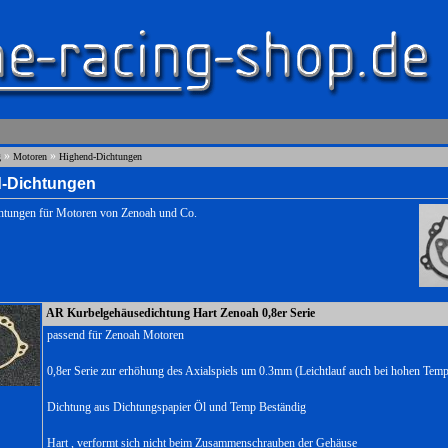
»
»
g
Motoren
Highend-Dichtungen
-Dichtungen
htungen für Motoren von Zenoah und Co.
AR Kurbelgehäusedichtung Hart Zenoah 0,8er Serie
passend für Zenoah Motoren
0,8er Serie zur erhöhung des Axialspiels um 0.3mm (Leichtlauf auch bei hohen Temp
Dichtung aus Dichtungspapier Öl und Temp Beständig
Hart , verformt sich nicht beim Zusammenschrauben der Gehäuse