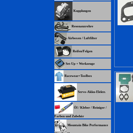
Kupplungen
Resonanzrohre
Airboxen / Luftfilter
Reifen/Felgen
Set-Up + Werkzeuge
Racewear+Toolbox
Servo-Akku-Elektr.
Öl / Kleber / Reiniger /
Farben und Zubehör
Mountain Bike Performance