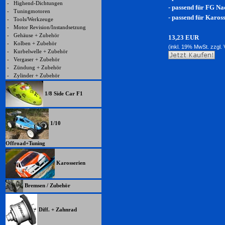
-
Highend-Dichtungen
- passend für FG Na
-
Tuningmotoren
- passend für Karo
-
Tools/Werkzeuge
-
Motor Revision/Instandsetzung
-
Gehäuse + Zubehör
13,23 EUR
-
Kolben + Zubehör
(inkl. 19% MwSt. zzgl.
-
Kurbelwelle + Zubehör
-
Vergaser + Zubehör
-
Zündung + Zubehör
-
Zylinder + Zubehör
1/8 Side Car F1
1/10
Offroad+Tuning
Karosserien
Bremsen / Zubehör
Diff. + Zahnrad