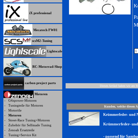
K
iX professional
P
M
Mecatech FW01
scsM2-Tuning
Lightscale
RC-Motorrad-Shop
carbon project parts
Diesen Artikel haben wir am 
Motoren
-
G4zpower-Motoren
-
Tuningteile für Motoren
Kunden, welche diesen Ar
-
Motoröle
Krümmerfeder- und N
-
Motoren
-
Street-Race Tuning+Motoren
Krümmerfeder- und
-
Zubehör für Selfmade Tuning
-
Zenoah Ersatzteile
-
Tuning+Service Kit
- passend für Samb