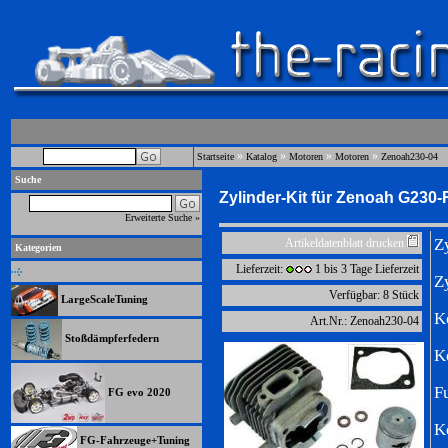
»
»
»
»
Startseite
Katalog
Motoren
Motoren
Zenoah230-04
Suche
Zylinder-Kit für Zenoah G230
Erweiterte Suche »
Z
Artikeldatenblatt drucken
Kategorien
Lieferzeit:
1 bis 3 Tage Lieferzeit
Z
Verfügbar: 8 Stück
LargeScaleTuning
K
Art.Nr.: Zenoah230-04
Stoßdämpferfedern
K
F
FG evo 2020
K
FG-Fahrzeuge+Tuning