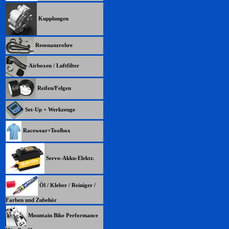
Kupplungen
Resonanzrohre
Airboxen / Luftfilter
Reifen/Felgen
Set-Up + Werkzeuge
Racewear+Toolbox
Servo-Akku-Elektr.
Öl / Kleber / Reiniger /
Farben und Zubehör
Mountain Bike Performance