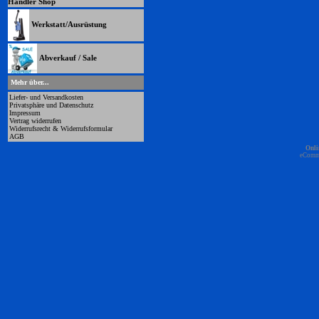
Händler Shop
Werkstatt/Ausrüstung
Abverkauf / Sale
Mehr über...
Liefer- und Versandkosten
Privatsphäre und Datenschutz
Impressum
Vertrag widerrufen
Widerrufsrecht & Widerrufsformular
AGB
Onli
eComm