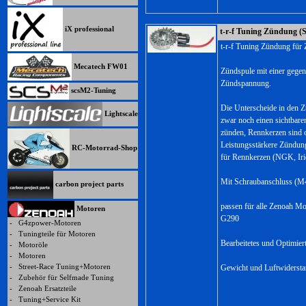
iX professional
t-r-f Tuning Zündung (
t-r-f Tuning Zündung für
Mecatech FW01
Zündspule mit einer gege
Zündspannung.
scsM2-Tuning
Die Unterscheide in den 
Lightscale
zwar noch einen sichtbar
zünden, Rennkerzen sind of
Leistungsstärkere Zündung
RC-Motorrad-Shop
für Rennkerzen (NGK, Iri
Mit Schraubanschluss (M
carbon project parts
passen für alle Zenoah M
Motoren
G290
-
G4zpower-Motoren
-
Tuningteile für Motoren
Bearbeitetes und Optimier
-
Motoröle
-
Motoren
-
Street-Race Tuning+Motoren
Gewicht und Luftwidersta
-
Zubehör für Selfmade Tuning
-
Zenoah Ersatzteile
-
Tuning+Service Kit