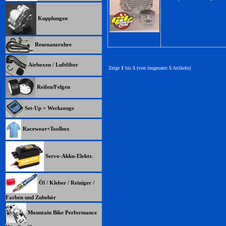
Kupplungen
Resonanzrohre
Airboxen / Luftfilter
Zeige
1
bis
5
(von insgesamt
5
Artikeln)
Reifen/Felgen
Set-Up + Werkzeuge
Racewear+Toolbox
Servo-Akku-Elektr.
Öl / Kleber / Reiniger /
Farben und Zubehör
Mountain Bike Performance