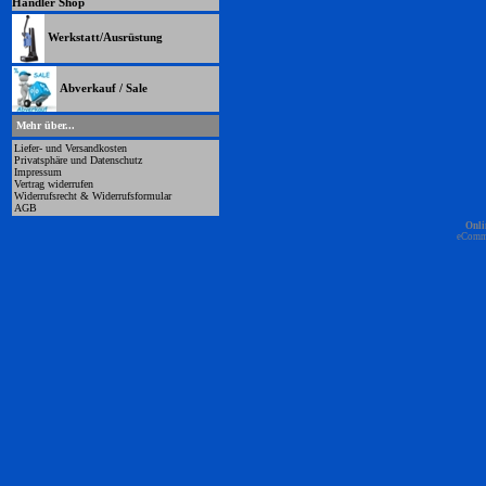
Händler Shop
Werkstatt/Ausrüstung
Abverkauf / Sale
Mehr über...
Liefer- und Versandkosten
Privatsphäre und Datenschutz
Impressum
Vertrag widerrufen
Widerrufsrecht & Widerrufsformular
AGB
Onli
eComm