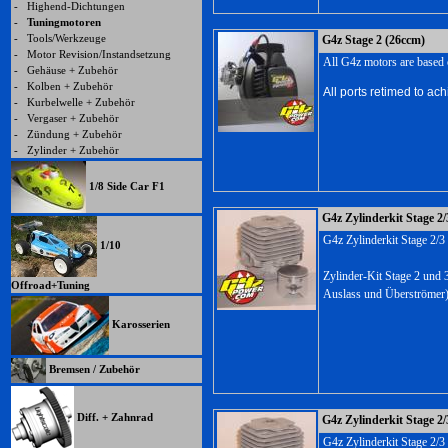
-
Highend-Dichtungen
-
Tuningmotoren
-
Tools/Werkzeuge
G4z Stage 2 (26ccm)
-
Motor Revision/Instandsetzung
All G4z motors are based
-
Gehäuse + Zubehör
-
Kolben + Zubehör
All ports retimed to ac
-
Kurbelwelle + Zubehör
-
Vergaser + Zubehör
-
Zündung + Zubehör
-
Zylinder + Zubehör
1/8 Side Car F1
G4z Zylinderkit Stage 2/
G4z Zylinderkit Stage 2/
1/10
Zylinder-Kit Stage 2 und 3
Offroad+Tuning
Auslass und Überströmer)
Karosserien
Bremsen / Zubehör
Diff. + Zahnrad
G4z Zylinderkit Stage 2/
G4z Zylinderkit Stage 2/