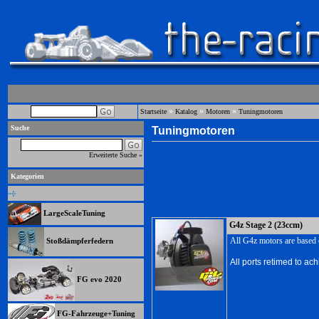
»
»
»
Startseite
Katalog
Motoren
Tuningmotoren
Suche
Tuningmotoren
Erweiterte Suche »
Kategorien
LargeScaleTuning
G4z Stage 2 (23ccm)
All G4z motors are based
Stoßdämpferfedern
All ports retimed to ac
FG evo 2020
FG-Fahrzeuge+Tuning