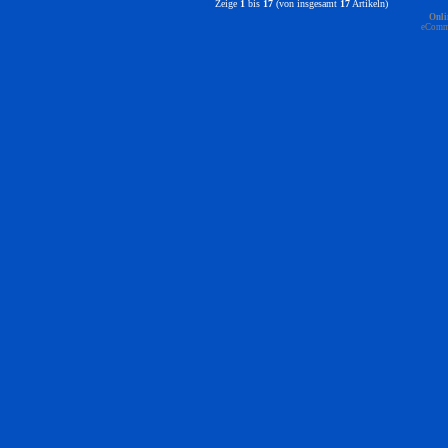
Zeige
1
bis
17
(von insgesamt
17
Artikeln)
Onli
eComm