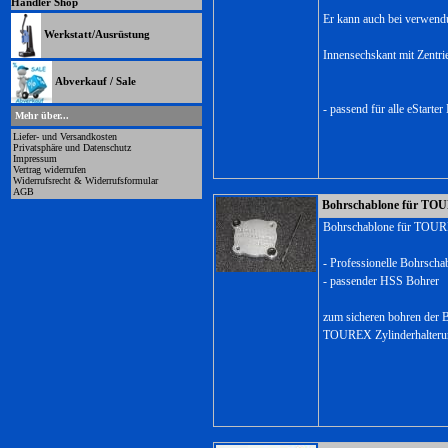
Händler Shop
Er kann auch bei verwendu
Werkstatt/Ausrüstung
Innensechskant mit Zentri
Abverkauf / Sale
- passend für alle eStart
Mehr über...
Liefer- und Versandkosten
Privatsphäre und Datenschutz
Impressum
Vertrag widerrufen
Widerrufsrecht & Widerrufsformular
AGB
Bohrschablone für TOU
Bohrschablone für TOUR
- Professionelle Bohrscha
- passender HSS Bohrer
zum sicheren bohren der 
TOUREX Zylinderhalter