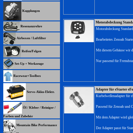
Kupplungen
Motorabdeckung Standar
Resonanzrohre
Motorabdeckung Standard f
Airboxen / Luftfilter
Bearbeitetes Zenoah Start
Mit diesem Gehäuse wir d
Reifen/Felgen
Nur passend für Fremdstart
Set-Up + Werkzeuge
Racewear+Toolbox
Adapter für eStarter eF
Servo-Akku-Elektr.
Kurbelwellenadapter für e
Passend für Zenoah und C
Öl / Kleber / Reiniger /
Farben und Zubehör
Mit dem Adapter wird gleic
Mountain Bike Performance
Der Adapter passt für Sta