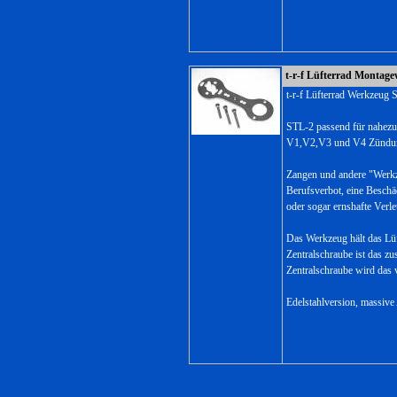
t-r-f Lüfterrad Montag
t-r-f Lüfterrad Werkzeug
STL-2 passend für nahezu 
V1,V2,V3 und V4 Zündu
Zangen und andere "Werkz
Berufsverbot, eine Beschä
oder sogar ernshafte Verl
Das Werkzeug hält das Lüft
Zentralschraube ist das zu
Zentralschraube wird das
Edelstahlversion, massiv