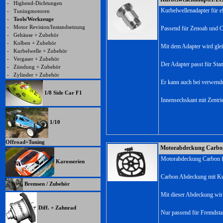
-
Highend-Dichtungen
Kurbelwellenadapter für e
-
Tuningmotoren
-
Tools/Werkzeuge
-
Motor Revision/Instandsetzung
Passend für Zenoah und C
-
Gehäuse + Zubehör
-
Kolben + Zubehör
Mit dem Adapter wird gleic
-
Kurbelwelle + Zubehör
-
Vergaser + Zubehör
Der Adapter passt für Sta
-
Zündung + Zubehör
-
Zylinder + Zubehör
Er kann auch bei verwendu
1/8 Side Car F1
Innensechskant mit Zentri
1/10
Offroad+Tuning
Motorabdeckung Carbon
Motorabdeckung Carbon für
Karosserien
Carbon Abdeckung mit Kuns
Bremsen / Zubehör
Mit dieser Abdeckung wir 
Diff. + Zahnrad
Nur passend für Fremdstart