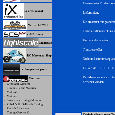
Elektrostarter für den Frem
iX professional
Lieferumfang:
Elektrostarter mit geändert
Mecatech FW01
Carbon Lüfterabdeckung mi
scsM2-Tuning
Kurbelwellenadapter
Lightscale
Transportkoffer
RC-Motorrad-Shop
Nicht im Lieferumfang abe
Li-Po Akku 3S1P 11.1V 
carbon project parts
Der Motor kann auch mit d
Motoren
betrieben werden.
-
G4zpower-Motoren
-
Tuningteile für Motoren
-
Motoröle
-
Motoren
-
Street-Race Tuning+Motoren
-
Zubehör für Selfmade Tuning
-
Zenoah Ersatzteile
-
Tuning+Service Kit
Kurbelwellenadapter/Zen