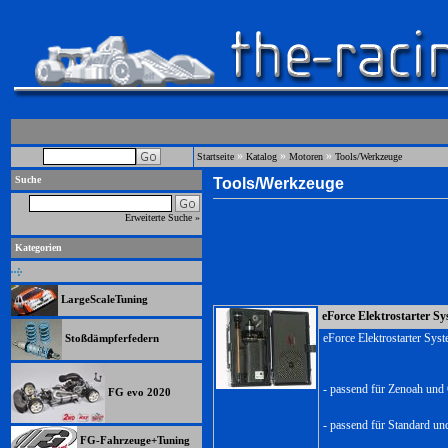
»
»
»
Startseite
Katalog
Motoren
Tools/Werkzeuge
Suche
Tools/Werkzeuge
Erweiterte Suche »
Kategorien
LargeScaleTuning
eForce Elektrostarter S
eForce Elektrostarter Sys
Stoßdämpferfedern
- passend für Zenoah und
FG evo 2020
- passend für Standard u
FG-Fahrzeuge+Tuning