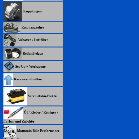
Kupplungen
Resonanzrohre
Airboxen / Luftfilter
Reifen/Felgen
Set-Up + Werkzeuge
Racewear+Toolbox
Servo-Akku-Elektr.
Öl / Kleber / Reiniger /
Farben und Zubehör
Mountain Bike Performance