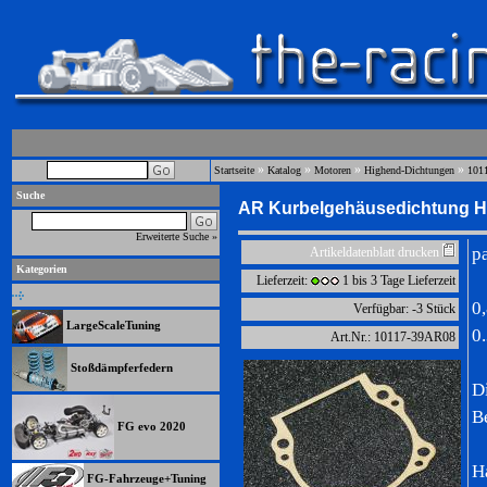
»
»
»
»
Startseite
Katalog
Motoren
Highend-Dichtungen
101
Suche
AR Kurbelgehäusedichtung Ha
Erweiterte Suche »
p
Artikeldatenblatt drucken
Kategorien
Lieferzeit:
1 bis 3 Tage Lieferzeit
0
Verfügbar: -3 Stück
LargeScaleTuning
0
Art.Nr.: 10117-39AR08
Stoßdämpferfedern
D
B
FG evo 2020
Ha
FG-Fahrzeuge+Tuning