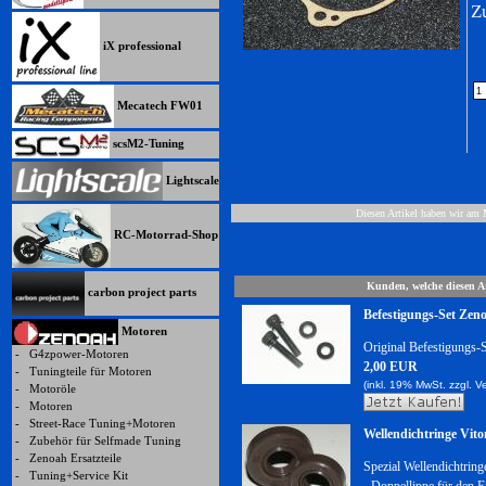
Z
iX professional
Mecatech FW01
scsM2-Tuning
Lightscale
Diesen Artikel haben wir am
RC-Motorrad-Shop
Kunden, welche diesen Ar
carbon project parts
Befestigungs-Set Zen
Motoren
Original Befestigungs-
-
G4zpower-Motoren
2,00 EUR
-
Tuningteile für Motoren
(inkl. 19% MwSt. zzgl.
V
-
Motoröle
-
Motoren
-
Street-Race Tuning+Motoren
Wellendichtringe Vito
-
Zubehör für Selfmade Tuning
-
Zenoah Ersatzteile
Spezial Wellendichtrin
-
Tuning+Service Kit