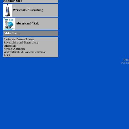
Händler Shop
Werkstatt/Ausrüstung
Abverkauf / Sale
Mehr über...
Liefer- und Versandkosten
Privatsphäre und Datenschutz
Impressum
Vertrag widerrufen
Widerrufsrecht & Widerrufsformular
AGB
Onli
eComm