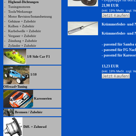
- Doppellippe für den E
-
Highend-Dichtungen
21,90 EUR
-
Tuningmotoren
(inkl. 19% MwSt. zzgl.
V
-
Tools/Werkzeuge
-
Motor Revision/Instandsetzung
-
Gehäuse + Zubehör
Krümmerfeder- und N
-
Kolben + Zubehör
-
Kurbelwelle + Zubehör
Krümmerfeder- und N
-
Vergaser + Zubehör
-
Zündung + Zubehör
- passend für Samba
-
Zylinder + Zubehör
- passend für FG Nach
- passend für Karos
1/8 Side Car F1
13,23 EUR
(inkl. 19% MwSt. zzgl.
V
1/10
Offroad+Tuning
Karosserien
Bremsen / Zubehör
Diff. + Zahnrad