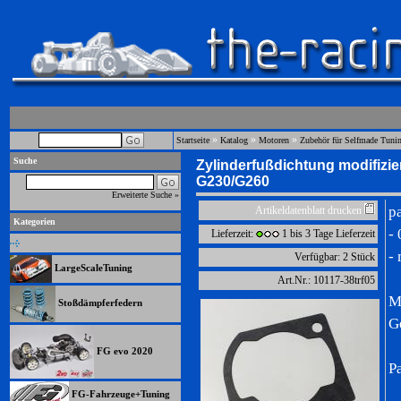
»
»
»
Startseite
Katalog
Motoren
Zubehör für Selfmade Tuni
Suche
Zylinderfußdichtung modifizi
G230/G260
Erweiterte Suche »
p
Artikeldatenblatt drucken
Kategorien
-
Lieferzeit:
1 bis 3 Tage Lieferzeit
-
Verfügbar: 2 Stück
LargeScaleTuning
Art.Nr.: 10117-38trf05
M
Stoßdämpferfedern
G
FG evo 2020
P
FG-Fahrzeuge+Tuning