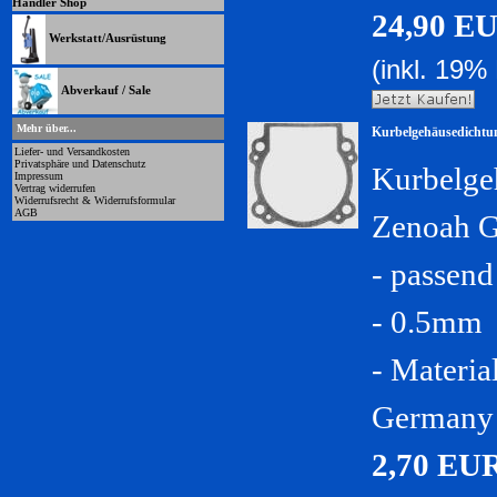
Händler Shop
24,90 E
Werkstatt/Ausrüstung
(inkl. 19%
Abverkauf / Sale
Mehr über...
Kurbelgehäusedichtu
Liefer- und Versandkosten
Privatsphäre und Datenschutz
Kurbelge
Impressum
Vertrag widerrufen
Widerrufsrecht & Widerrufsformular
AGB
Zenoah 
- passen
- 0.5mm
- Materia
Germany
2,70 EU