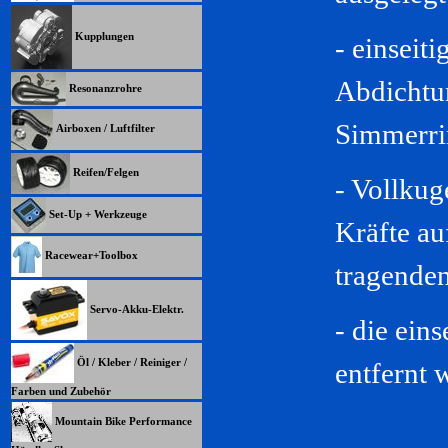
Kupplungen
- einseiti
Abdichtu
Resonanzrohre
Simmerri
Airboxen / Luftfilter
Reifen/Felgen
- Vollku
Set-Up + Werkzeuge
Kräfte a
Racewear+Toolbox
tragenden
Servo-Akku-Elektr.
- die ein
Öl / Kleber / Reiniger /
entfernt 
Farben und Zubehör
Mountain Bike Performance