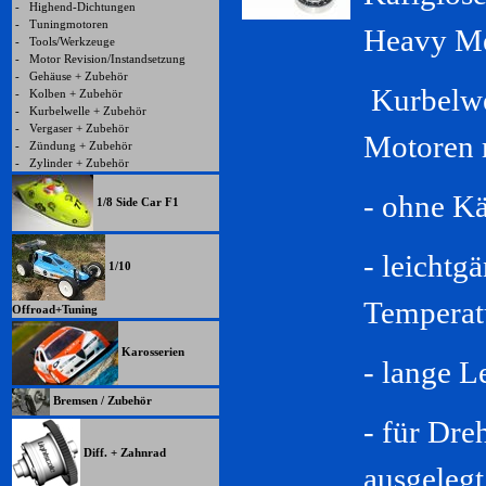
-
Highend-Dichtungen
-
Tuningmotoren
Heavy Me
-
Tools/Werkzeuge
-
Motor Revision/Instandsetzung
-
Gehäuse + Zubehör
Kurbelwe
-
Kolben + Zubehör
-
Kurbelwelle + Zubehör
-
Vergaser + Zubehör
Motoren m
-
Zündung + Zubehör
-
Zylinder + Zubehör
- ohne Kä
1/8 Side Car F1
- leichtg
1/10
Temperat
Offroad+Tuning
Karosserien
- lange 
Bremsen / Zubehör
- für Dr
Diff. + Zahnrad
ausgelegt