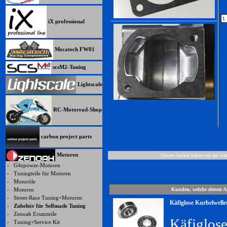
iX professional
Mecatech FW01
scsM2-Tuning
Lightscale
RC-Motorrad-Shop
carbon project parts
Motoren
Diesen Artikel haben wir am Sa
-
G4zpower-Motoren
-
Tuningteile für Motoren
-
Motoröle
-
Motoren
Kunden, welche diesen Ar
-
Street-Race Tuning+Motoren
Käfiglose Kurbelwell
-
Zubehör für Selfmade Tuning
-
Zenoah Ersatzteile
Käfiglos
-
Tuning+Service Kit