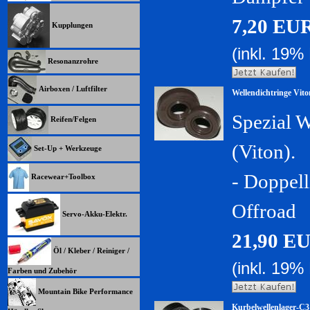
7,20 EU
Kupplungen
(inkl. 19%
Resonanzrohre
Airboxen / Luftfilter
Wellendichtringe Vito
Spezial 
Reifen/Felgen
(Viton).
Set-Up + Werkzeuge
- Doppell
Racewear+Toolbox
Offroad
Servo-Akku-Elektr.
21,90 E
Öl / Kleber / Reiniger /
(inkl. 19%
Farben und Zubehör
Mountain Bike Performance
Kurbelwellenlager-C3