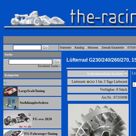
»
»
»
»
Startseite
Katalog
Motoren
Zenoah Ersatzteile
07319
Suche
Lüfterrad G230/240/260/270, 1S
Erweiterte Suche »
Lü
Artikeldatenblatt drucken
Kategorien
Lieferzeit:
1 bis 3 Tage Lieferzeit
Verfügbar: 8 Stück
LargeScaleTuning
Art.Nr.: 07319/08
Stoßdämpferfedern
FG evo 2020
FG-Fahrzeuge+Tuning