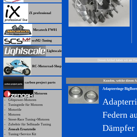
iX professional
Mecatech FW01
scsM2-Tuning
Lightscale
Diesen Artikel haben wir am F
RC-Motorrad-Shop
Kunden, welche diesen Ar
carbon project parts
Adapterringe BigBore
Motoren
Adapterr
-
G4zpower-Motoren
-
Tuningteile für Motoren
-
Motoröle
Federn a
-
Motoren
-
Street-Race Tuning+Motoren
-
Zubehör für Selfmade Tuning
Dämpfer 
-
Zenoah Ersatzteile
-
Tuning+Service Kit