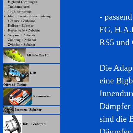
-
Highend-Dichtungen
-
Tuningmotoren
-
Tools/Werkzeuge
- passen
-
Motor Revision/Instandsetzung
-
Gehäuse + Zubehör
-
Kolben + Zubehör
FG, H.A.
-
Kurbelwelle + Zubehör
-
Vergaser + Zubehör
RS5 und 
-
Zündung + Zubehör
-
Zylinder + Zubehör
1/8 Side Car F1
Die Adap
1/10
eine Bigb
Offroad+Tuning
Innendur
Karosserien
Dämpfer m
Bremsen / Zubehör
sind die 
Diff. + Zahnrad
Dämpfer 