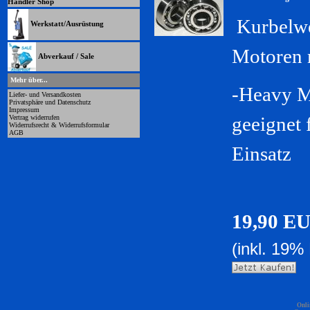
Händler Shop
Kurbelwe
Werkstatt/Ausrüstung
Motoren m
Abverkauf / Sale
Mehr über...
-Heavy M
Liefer- und Versandkosten
Privatsphäre und Datenschutz
Impressum
geeignet 
Vertrag widerrufen
Widerrufsrecht & Widerrufsformular
AGB
Einsatz
19,90 E
(inkl. 19%
Onli