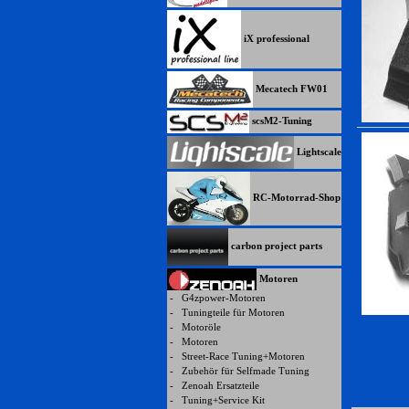
iX professional
Mecatech FW01
scsM2-Tuning
Lightscale
RC-Motorrad-Shop
carbon project parts
Motoren
-
G4zpower-Motoren
-
Tuningteile für Motoren
-
Motoröle
-
Motoren
-
Street-Race Tuning+Motoren
-
Zubehör für Selfmade Tuning
-
Zenoah Ersatzteile
-
Tuning+Service Kit