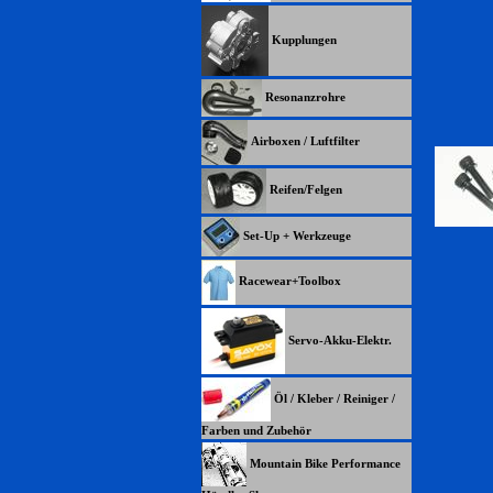
Kupplungen
Resonanzrohre
Airboxen / Luftfilter
Reifen/Felgen
Set-Up + Werkzeuge
Racewear+Toolbox
Servo-Akku-Elektr.
Öl / Kleber / Reiniger /
Farben und Zubehör
Mountain Bike Performance