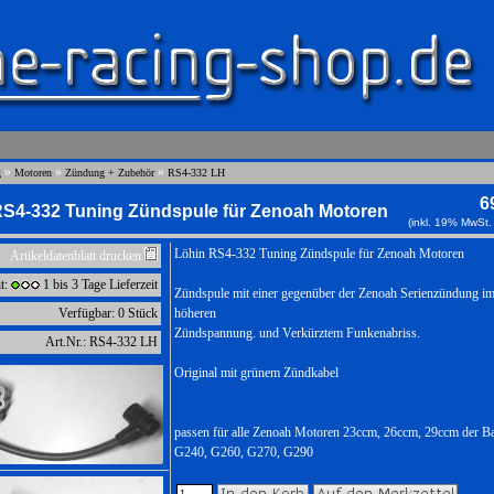
»
»
»
g
Motoren
Zündung + Zubehör
RS4-332 LH
6
RS4-332 Tuning Zündspule für Zenoah Motoren
(inkl. 19% MwSt.
Löhin RS4-332 Tuning Zündspule für Zenoah Motoren
Artikeldatenblatt drucken
it:
1 bis 3 Tage Lieferzeit
Zündspule mit einer gegenüber der Zenoah Serienzündung i
Verfügbar: 0 Stück
höheren
Zündspannung. und Verkürztem Funkenabriss.
Art.Nr.: RS4-332 LH
Original mit grünem Zündkabel
passen für alle Zenoah Motoren 23ccm, 26ccm, 29ccm der B
G240, G260, G270, G290