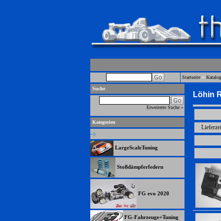
»
Startseite
Katalo
Suche
Löhin 
Erweiterte Suche »
Kategorien
Lieferze
LargeScaleTuning
Stoßdämpferfedern
FG evo 2020
FG-Fahrzeuge+Tuning