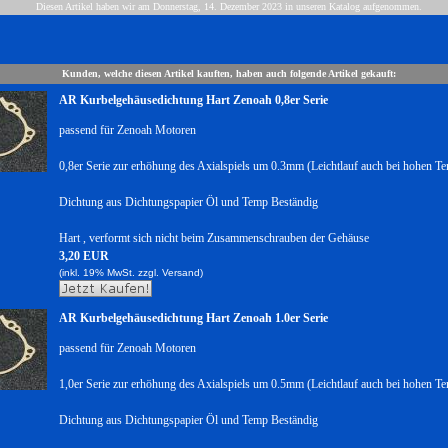
Diesen Artikel haben wir am Donnerstag, 14. Dezember 2023 in unseren Katalog aufgenommen.
Kunden, welche diesen Artikel kauften, haben auch folgende Artikel gekauft:
AR Kurbelgehäusedichtung Hart Zenoah 0,8er Serie
passend für Zenoah Motoren
0,8er Serie zur erhöhung des Axialspiels um 0.3mm (Leichtlauf auch bei hohen T
Dichtung aus Dichtungspapier Öl und Temp Beständig
Hart , verformt sich nicht beim Zusammenschrauben der Gehäuse
3,20 EUR
(inkl. 19% MwSt. zzgl.
Versand)
AR Kurbelgehäusedichtung Hart Zenoah 1.0er Serie
passend für Zenoah Motoren
1,0er Serie zur erhöhung des Axialspiels um 0.5mm (Leichtlauf auch bei hohen T
Dichtung aus Dichtungspapier Öl und Temp Beständig