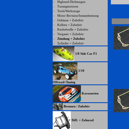
-
Highend-Dichtungen
-
Tuningmotoren
-
Tools/Werkzeuge
-
Motor Revision/Instandsetzung
-
Gehäuse + Zubehör
-
Kolben + Zubehör
-
Kurbelwelle + Zubehör
-
Vergaser + Zubehör
-
Zündung + Zubehör
-
Zylinder + Zubehör
1/8 Side Car F1
1/10
Offroad+Tuning
Karosserien
Bremsen / Zubehör
Diff. + Zahnrad