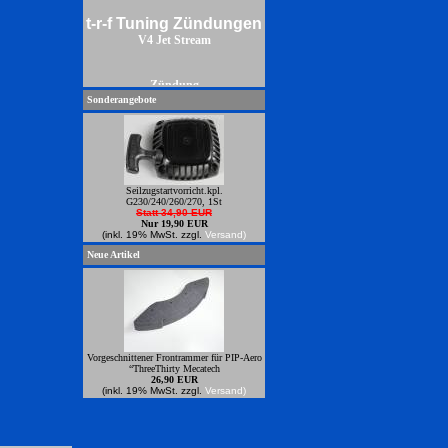
t-r-f Tuning Zündungen
V4 Jet Stream
Zündung
Sonderangebote
Seilzugstartvorricht.kpl.
G230/240/260/270, 1St
Statt 34,90 EUR
Nur 19,90 EUR
(inkl. 19% MwSt. zzgl.
Versand)
Neue Artikel
Vorgeschnittener Frontrammer für PIP-Aero
“ThreeThirty Mecatech
26,90 EUR
(inkl. 19% MwSt. zzgl.
Versand)
Power Zündungren zum anbauen an
Zenoahmotoren