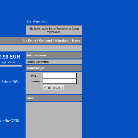
Ihr Warenkorb:
Sie haben noch keine Produkte in Ihrem
Warenkorb.
Ihr Konto
|
Merkzettel
|
Warenkorb
|
Kasse
Informationen
9,90 EUR
Vertrag widerrufen
 zzgl.
Versand)
Kundenlogin
eMail
Passwort
m Schnitt 20%
News
aureihe G230,