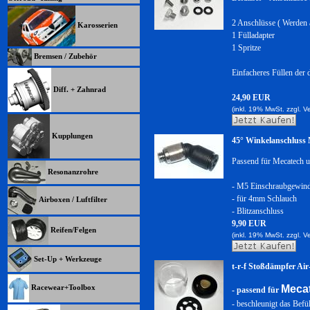
2 Anschlüsse ( Werden a
Karosserien
1 Fülladapter
1 Spritze
Bremsen / Zubehör
Einfacheres Füllen der 
Diff. + Zahnrad
24,90 EUR
(inkl. 19% MwSt. zzgl.
V
Kupplungen
45° Winkelanschluss
Passend für Mecatech 
Resonanzrohre
- M5 Einschraubgewin
- für 4mm Schlauch
Airboxen / Luftfilter
- Blitzanschluss
9,90 EUR
Reifen/Felgen
(inkl. 19% MwSt. zzgl.
V
Set-Up + Werkzeuge
t-r-f Stoßdämpfer Ai
Meca
Racewear+Toolbox
- passend für
- beschleunigt das Befü