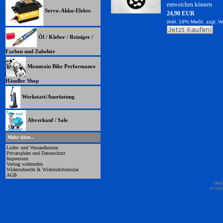
entweichen können
Servo-Akku-Elektr.
24,90 EUR
(inkl. 19% MwSt. zzgl.
V
Öl / Kleber / Reiniger /
Farben und Zubehör
Mountain Bike Performance
Händler Shop
Werkstatt/Ausrüstung
Abverkauf / Sale
Mehr über...
Liefer- und Versandkosten
Privatsphäre und Datenschutz
Impressum
Vertrag widerrufen
Widerrufsrecht & Widerrufsformular
AGB
Onli
eComm