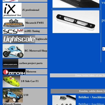
v
iX professional
p
Mecatech FW01
scsM2-Tuning
Lightscale
RC-Motorrad-Shop
carbon project parts
Motoren
Diesen Artikel haben wir am S
1/8 Side Car F1
Kunden, welche diesen Ar
1/10
Befüllset + Anschlüss
Befüllset + Anschlüsse
Offroad+Tuning