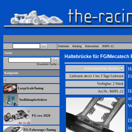
»
»
»
Startseite
Katalog
Karosserien
RHPL-12
Suche
Haltebrücke für FG/Mecatech
Erweiterte Suche »
H
Artikeldatenblatt drucken
Kategorien
F
Lieferzeit:
1 bis 3 Tage Lieferzeit
Verfügbar: 2 Stück
LargeScaleTuning
H
Art.Nr.: RHPL-12
a
Stoßdämpferfedern
W
FG evo 2020
D
i
FG-Fahrzeuge+Tuning