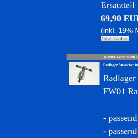
Ersatzteil
69,90 EU
(inkl. 19% 
Kunden, welche diesen Ar
Radlager Auszieher f
Radlager
FW01 Rad
- passen
- passend