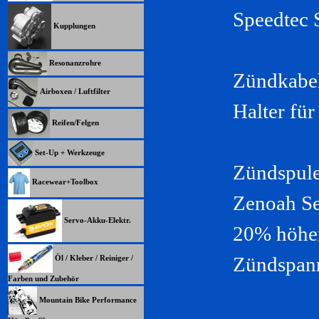
Speedtec
Kupplungen
Resonanzrohre
Zündkabel
Airboxen / Luftfilter
Halter fü
Reifen/Felgen
Set-Up + Werkzeuge
Zündspule
Racewear+Toolbox
Zenoah Se
Servo-Akku-Elektr.
20% höhe
Zündspan
Öl / Kleber / Reiniger /
Farben und Zubehör
Mountain Bike Performance