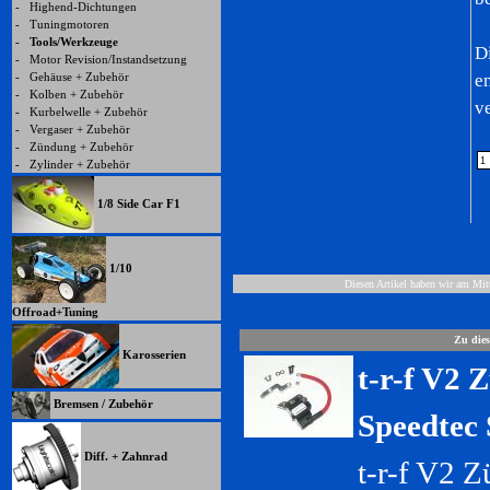
-
Highend-Dichtungen
-
Tuningmotoren
-
Tools/Werkzeuge
D
-
Motor Revision/Instandsetzung
-
Gehäuse + Zubehör
e
-
Kolben + Zubehör
v
-
Kurbelwelle + Zubehör
-
Vergaser + Zubehör
-
Zündung + Zubehör
-
Zylinder + Zubehör
1/8 Side Car F1
1/10
Diesen Artikel haben wir am Mi
Offroad+Tuning
Zu dies
Karosserien
t-r-f V2 
Bremsen / Zubehör
Speedtec
Diff. + Zahnrad
t-r-f V2 