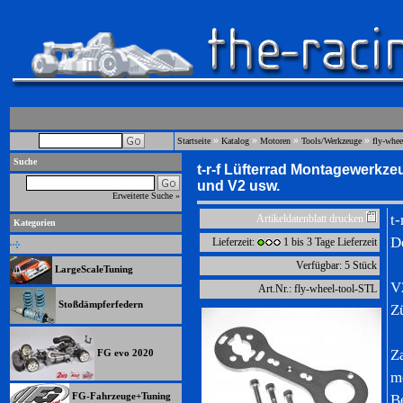
»
»
»
»
Startseite
Katalog
Motoren
Tools/Werkzeuge
fly-whe
Suche
t-r-f Lüfterrad Montagewerkze
und V2 usw.
Erweiterte Suche »
t
Artikeldatenblatt drucken
Kategorien
D
Lieferzeit:
1 bis 3 Tage Lieferzeit
Verfügbar: 5 Stück
LargeScaleTuning
V
Art.Nr.: fly-wheel-tool-STL
Stoßdämpferfedern
Z
Z
FG evo 2020
m
FG-Fahrzeuge+Tuning
B