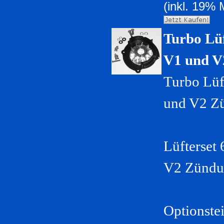
(inkl. 19% 
Turbo Lüf
V1 und V
Turbo Lüf
und V2 Z
Lüfterset
V2 Zündu
Optionstei