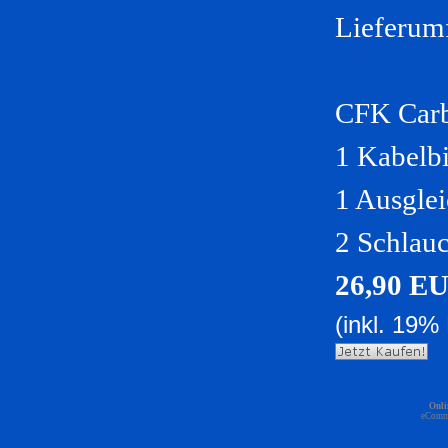
Lieferum
CFK Carb
1 Kabelb
1 Ausglei
2 Schlau
26,90 E
(inkl. 19%
Onli
eComm