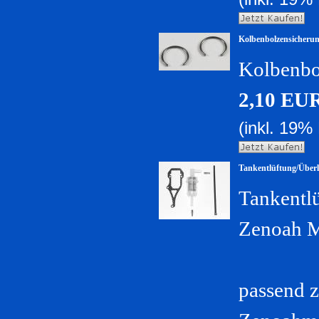
Kolbenbolzensicherun
Kolbenbo
2,10 EU
(inkl. 19%
Tankentlüftung/Überl
Tankentl
Zenoah M
passend 