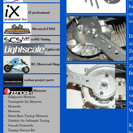
b
iX professional
o
v
Mecatech FW01
D
scsM2-Tuning
z
Lightscale
Z
ü
RC-Motorrad-Shop
Z
B
carbon project parts
D
Motoren
v
-
G4zpower-Motoren
-
Tuningteile für Motoren
S
-
Motoröle
W
-
Motoren
-
Street-Race Tuning+Motoren
-
Zubehör für Selfmade Tuning
K
-
Zenoah Ersatzteile
-
Tuning+Service Kit
b