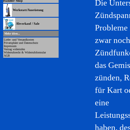
Die Unter
Händler Shop
Werkstatt/Ausrüstung
Zündspann
Abverkauf / Sale
Probleme 
Mehr über...
zwar noch
Liefer- und Versandkosten
Privatsphäre und Datenschutz
Impressum
Vertrag widerrufen
Zündfunke
Widerrufsrecht & Widerrufsformular
AGB
das Gemis
zünden, R
für Kart o
eine
Leistungs
haben, des