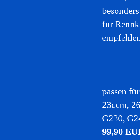
besonders
für Rennk
empfehlen
passen fü
23ccm, 26
G230, G2
99,90 EU