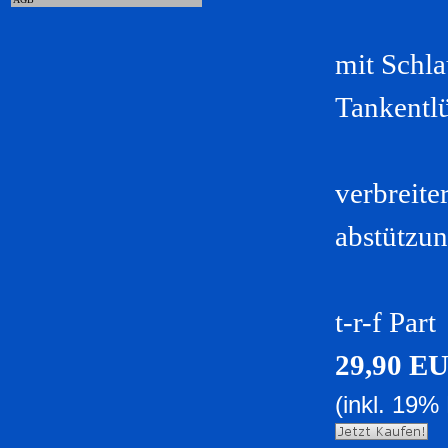
mit Schla
Tankentl
verbreite
abstützun
t-r-f Part
29,90 E
(inkl. 19%