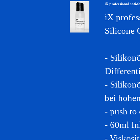
iX professional anti-f
iX profes
Silicone
- Silikon
Different
- Silikon
bei hohe
- push to
- 60ml In
-
Viskosit