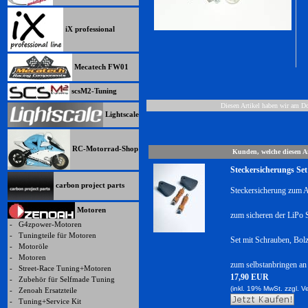
iX professional
Mecatech FW01
scsM2-Tuning
Diesen Artikel haben wir am D
Lightscale
RC-Motorrad-Shop
Kunden, welche diesen Ar
Steckersicherungs Set
carbon project parts
Steckersicherung zum 
Motoren
zum sicheren der LiPo S
-
G4zpower-Motoren
-
Tuningteile für Motoren
Set mit Schrauben, Bol
-
Motoröle
-
Motoren
zum selbstanbringen an
-
Street-Race Tuning+Motoren
17,90 EUR
-
Zubehör für Selfmade Tuning
(inkl. 19% MwSt. zzgl.
V
-
Zenoah Ersatzteile
-
Tuning+Service Kit