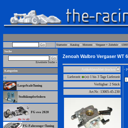
»
»
»
»
Startseite
Katalog
Motoren
Vergaser + Zubehör
1300
Suche
Zenoah Walbro Vergaser WT 
Erweiterte Suche »
- 
Artikeldatenblatt drucken
Kategorien
Lieferzeit:
1 bis 3 Tage Lieferzeit
Verfügbar: 2 Stück
LargeScaleTuning
Art.Nr.: 13005-45-230
Stoßdämpferfedern
FG evo 2020
FG-Fahrzeuge+Tuning