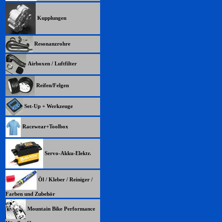
Kupplungen
Resonanzrohre
Airboxen / Luftfilter
Reifen/Felgen
Set-Up + Werkzeuge
Racewear+Toolbox
Servo-Akku-Elektr.
Öl / Kleber / Reiniger /
Farben und Zubehör
Mountain Bike Performance