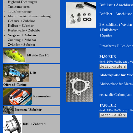
-
Highend-Dichtungen
Befüllset + Anschlüss
-
Tuningmotoren
-
Tools/Werkzeuge
Befüllset + Anschlüsse
-
Motor Revision/Instandsetzung
-
Gehäuse + Zubehör
2 Anschlüsse ( Werden a
-
Kolben + Zubehör
1 Fülladapter
-
Kurbelwelle + Zubehör
-
Vergaser + Zubehör
1 Spritze
-
Zündung + Zubehör
-
Zylinder + Zubehör
Einfacheres Füllen der 
1/8 Side Car F1
24,90 EUR
(inkl. 19% MwSt. zzgl.
V
1/10
Abdeckplatte für Me
Abdeckplatte für Meca
Offroad+Tuning
ersetzt die Carbonplatte
Karosserien
17,90 EUR
Bremsen / Zubehör
(inkl. 19% MwSt. zzgl.
V
Diff. + Zahnrad