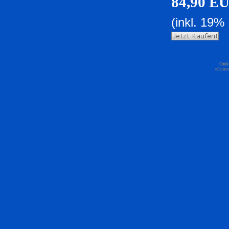
84,90 E
(inkl. 19%
Onli
eComm