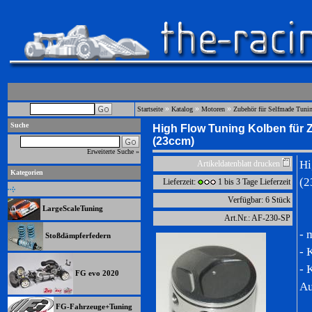
»
»
»
Startseite
Katalog
Motoren
Zubehör für Selfmade Tuni
Suche
High Flow Tuning Kolben für
(23ccm)
Erweiterte Suche »
Hi
Artikeldatenblatt drucken
Kategorien
(2
Lieferzeit:
1 bis 3 Tage Lieferzeit
Verfügbar: 6 Stück
LargeScaleTuning
Art.Nr.: AF-230-SP
- 
Stoßdämpferfedern
- 
- 
FG evo 2020
Au
FG-Fahrzeuge+Tuning