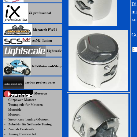
Di
mi
iX professional
zu
Mecatech FW01
Ge
scsM2-Tuning
Lightscale
RC-Motorrad-Shop
carbon project parts
Motoren
-
G4zpower-Motoren
-
Tuningteile für Motoren
-
Motoröle
-
Motoren
-
Street-Race Tuning+Motoren
-
Zubehör für Selfmade Tuning
-
Zenoah Ersatzteile
-
Tuning+Service Kit