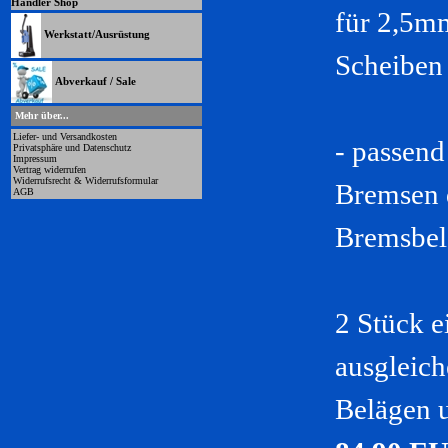
Händler Shop
für 2,5m
Werkstatt/Ausrüstung
Scheiben 
Abverkauf / Sale
Mehr über...
Liefer- und Versandkosten
- passend
Privatsphäre und Datenschutz
Impressum
Vertrag widerrufen
Widerrufsrecht & Widerrufsformular
Bremsen 
AGB
Bremsbel
2 Stück e
ausgleich
Belägen 