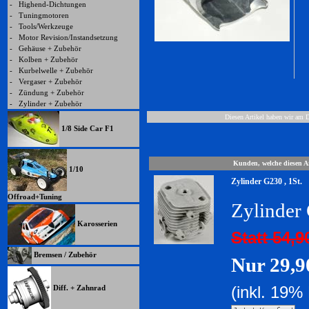
-
Highend-Dichtungen
-
Tuningmotoren
-
Tools/Werkzeuge
-
Motor Revision/Instandsetzung
-
Gehäuse + Zubehör
-
Kolben + Zubehör
-
Kurbelwelle + Zubehör
-
Vergaser + Zubehör
-
Zündung + Zubehör
-
Zylinder + Zubehör
Diesen Artikel haben wir am 
1/8 Side Car F1
Kunden, welche diesen Ar
1/10
Zylinder G230 , 1St.
Offroad+Tuning
Zylinder 
Karosserien
Statt 54,
Bremsen / Zubehör
Nur 29,
(inkl. 19%
Diff. + Zahnrad