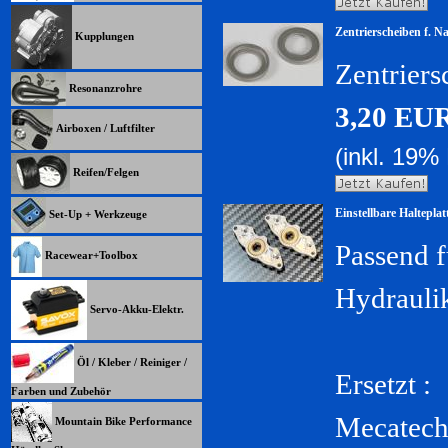
Zentrierscheiben f. Na
Kupplungen
Zentriers
Resonanzrohre
3,20 EU
Airboxen / Luftfilter
(inkl. 19%
Reifen/Felgen
Einstellbare Haltepla
Set-Up + Werkzeuge
Passend 
Racewear+Toolbox
Hydrauli
Servo-Akku-Elektr.
Öl / Kleber / Reiniger /
Ersetzt :
Farben und Zubehör
Mecatech 
Mountain Bike Performance