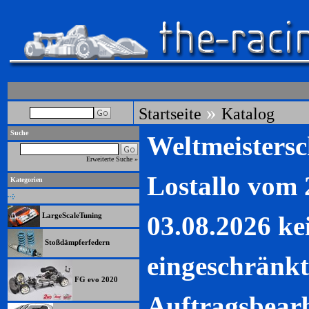
»
Startseite
Katalog
Suche
Weltmeistersc
Erweiterte Suche »
Lostallo vom 
Kategorien
03.08.2026 ke
LargeScaleTuning
Stoßdämpferfedern
eingeschränkt
FG evo 2020
Auftragsbearb