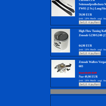
Carbon/CFK
Seitenaufprallschutz 
FW01 (2 St.) Long/Sh
59,90 EUR
(inkl. 19% MwSt. zzgl.
Ve
High Flow Tuning Kol
Zenoah G230/G240 (2
64,90 EUR
(inkl. 19% MwSt. zzgl.
Ve
Zenoah Walbro Verga
603
Statt 69,90 EUR
Nur 49,90 EUR
(inkl. 19% MwSt. zzgl.
Ve