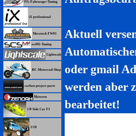
FG-Fahrzeuge+Tuning
iX professional
Aktuell verse
Mecatech FW01
scsM2-Tuning
Automatisch
Lightscale
oder gmail Ad
RC-Motorrad-Shop
werden aber z
carbon project parts
Motoren
bearbeitet!
1/8 Side Car F1
1/10