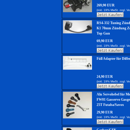
269,90 EUR
(inkl. 19% MwSt. zzgl.
Ve
RS4-332 Tuning Zünd
K1 70mm Zündung Ze
Top Gun
69,90 EUR
(inkl. 19% MwSt. zzgl.
Ve
Füll Adapter für Differ
24,90 EUR
(inkl. 19% MwSt. zzgl.
Ve
Alu Servohebel für M
FW01 Gasservo Gasge
25T Futaba/Savox
29,90 EUR
(inkl. 19% MwSt. zzgl.
Ve