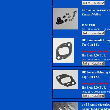
Carbon Vergaseranle
Zenoah/Walbro
11,90 EUR
(inkl. 19% MwSt. zzgl.
Ve
HE Krümmerdichtung
Top Gun 1 St.
Normalpreis 3,80 EUR
Ihr Preis 5,00 EUR
(inkl. 19% MwSt. zzgl.
Ve
HE Isolatordichtung 
Top Gun 1 St.
Normalpreis 2,80 EUR
Ihr Preis 5,00 EUR
(inkl. 19% MwSt. zzgl.
Ve
t-r-f Bremsbeläge gl
2,4mm (4 St.) für Mec