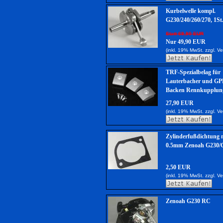
Kurbelwelle kompl.
G230/240/260/270, 1St
Statt 69,90 EUR
Nur 49,90 EUR
(inkl. 19% MwSt. zzgl.
Ve
TRF-Spezialbelag für
Lauterbacher und GP
Backen Rennkupplung
27,90 EUR
(inkl. 19% MwSt. zzgl.
Ve
Zylinderfußdichtung m
0.5mm Zenoah G230/
2,50 EUR
(inkl. 19% MwSt. zzgl.
Ve
Zenoah G230 RC