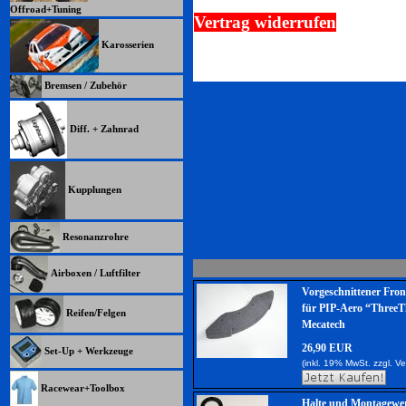
Offroad+Tuning
Vertrag widerrufen
Karosserien
Bremsen / Zubehör
Diff. + Zahnrad
Kupplungen
Resonanzrohre
Airboxen / Luftfilter
Vorgeschnittener Fro
für PIP-Aero “ThreeT
Reifen/Felgen
Mecatech
26,90 EUR
Set-Up + Werkzeuge
(inkl. 19% MwSt. zzgl.
Ve
Racewear+Toolbox
Halte und Montagewe