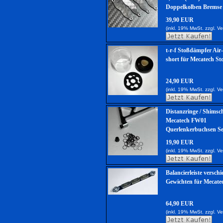
Doppelkolben Bremse
39,90 EUR
(inkl. 19% MwSt. zzgl.
Ve
t-r-f Stoßdämpfer Ai
short für Mecatech S
24,90 EUR
(inkl. 19% MwSt. zzgl.
Ve
Distanzringe / Shimsc
Mecatech FW01
Querlenkerbuchsen Se
19,90 EUR
(inkl. 19% MwSt. zzgl.
Ve
Balancierleiste versch
Gewichten für Mecat
64,90 EUR
(inkl. 19% MwSt. zzgl.
Ve