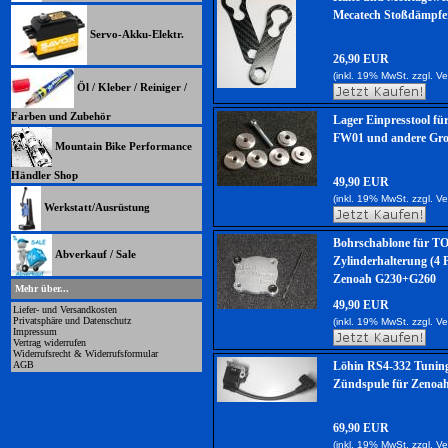
Mecatech Stoßdämpf
Servo-Akku-Elektr.
26,90 EUR
(inkl. 19% MwSt. zzgl.
Ve
Öl / Kleber / Reiniger /
Farben und Zubehör
Lager Einpresstool fü
FW01 und andere Gro
Mountain Bike Performance
Händler Shop
49,90 EUR
(inkl. 19% MwSt. zzgl.
Ve
Werkstatt/Ausrüstung
Bohrschablone für 
Abverkauf / Sale
Zylinderhalterung (4 
Zenoah G230+G260
Mehr über...
49,90 EUR
Liefer- und Versandkosten
Privatsphäre und Datenschutz
(inkl. 19% MwSt. zzgl.
Ve
Impressum
Vertrag widerrufen
Widerrufsrecht & Widerrufsformular
AGB
Löhin RS4-332 Tunin
Zündspule für Zenoa
69,90 EUR
(inkl. 19% MwSt. zzgl.
Ve