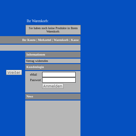
Ihr Warenkorb:
Sie haben noch keine Produkte in Ihrem
Warenkorb.
Ihr Konto
|
Merkzettel
|
Warenkorb
|
Kasse
Informationen
Vertrag widerrufen
Kundenlogin
eMail
Passwort
News