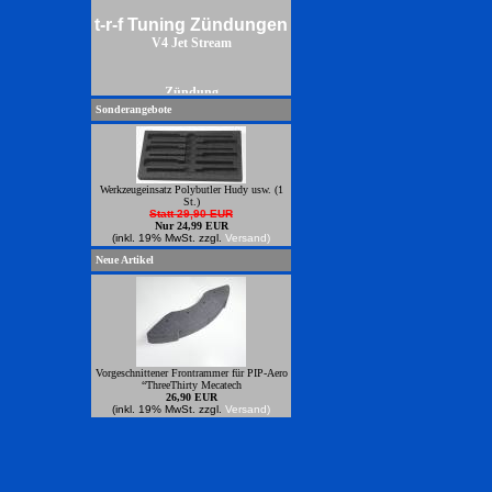
t-r-f Tuning Zündungen
V4 Jet Stream
Zündung
Sonderangebote
Werkzeugeinsatz Polybutler Hudy usw. (1
St.)
Statt 29,90 EUR
Nur 24,99 EUR
(inkl. 19% MwSt. zzgl.
Versand)
Neue Artikel
Vorgeschnittener Frontrammer für PIP-Aero
“ThreeThirty Mecatech
26,90 EUR
(inkl. 19% MwSt. zzgl.
Versand)
Power Zündungren zum anbauen an
Zenoahmotoren