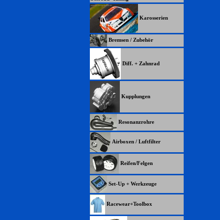
Karosserien
Bremsen / Zubehör
Diff. + Zahnrad
Kupplungen
Resonanzrohre
Airboxen / Luftfilter
Reifen/Felgen
Set-Up + Werkzeuge
Racewear+Toolbox