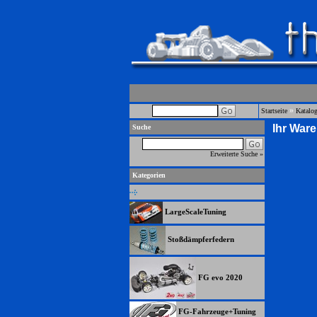
»
Startseite
Katalo
Ihr Ware
Suche
Erweiterte Suche »
Kategorien
LargeScaleTuning
Stoßdämpferfedern
FG evo 2020
FG-Fahrzeuge+Tuning