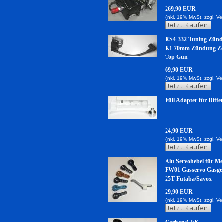
269,90 EUR
(inkl. 19% MwSt. zzgl.
Ve
RS4-332 Tuning Zünd
K1 70mm Zündung Ze
Top Gun
69,90 EUR
(inkl. 19% MwSt. zzgl.
Ve
Füll Adapter für Differ
24,90 EUR
(inkl. 19% MwSt. zzgl.
Ve
Alu Servohebel für M
FW01 Gasservo Gasge
25T Futaba/Savox
29,90 EUR
(inkl. 19% MwSt. zzgl.
Ve