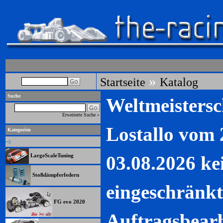
»
Startseite
Katalog
Suche
Weltmeistersc
Erweiterte Suche »
Lostallo vom 
Kategorien
03.08.2026 ke
LargeScaleTuning
Stoßdämpferfedern
eingeschränkt
FG evo 2020
Auftragsbearb