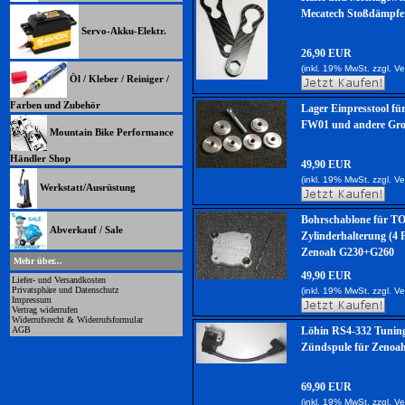
Mecatech Stoßdämpf
Servo-Akku-Elektr.
26,90 EUR
(inkl. 19% MwSt. zzgl.
Ve
Öl / Kleber / Reiniger /
Farben und Zubehör
Lager Einpresstool fü
FW01 und andere Gro
Mountain Bike Performance
Händler Shop
49,90 EUR
(inkl. 19% MwSt. zzgl.
Ve
Werkstatt/Ausrüstung
Bohrschablone für 
Abverkauf / Sale
Zylinderhalterung (4 
Zenoah G230+G260
Mehr über...
49,90 EUR
Liefer- und Versandkosten
Privatsphäre und Datenschutz
(inkl. 19% MwSt. zzgl.
Ve
Impressum
Vertrag widerrufen
Widerrufsrecht & Widerrufsformular
AGB
Löhin RS4-332 Tunin
Zündspule für Zenoa
69,90 EUR
(inkl. 19% MwSt. zzgl.
Ve