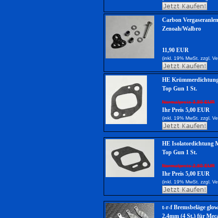
Carbon Vergaseranle
Zenoah/Walbro
11,90 EUR
(inkl. 19% MwSt. zzgl.
Ve
HE Krümmerdichtung
Top Gun 1 St.
Normalpreis 3,80 EUR
Ihr Preis 5,00 EUR
(inkl. 19% MwSt. zzgl.
Ve
HE Isolatordichtung 
Top Gun 1 St.
Normalpreis 2,80 EUR
Ihr Preis 5,00 EUR
(inkl. 19% MwSt. zzgl.
Ve
t-r-f Bremsbeläge gl
2,4mm (4 St.) für Mec