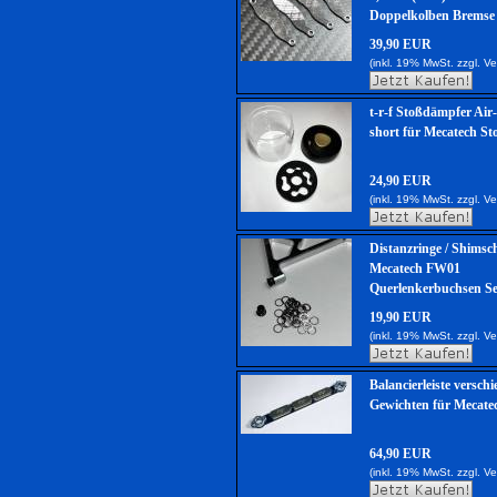
Doppelkolben Bremse
39,90 EUR
(inkl. 19% MwSt. zzgl.
Ve
t-r-f Stoßdämpfer Ai
short für Mecatech S
24,90 EUR
(inkl. 19% MwSt. zzgl.
Ve
Distanzringe / Shimsc
Mecatech FW01
Querlenkerbuchsen Se
19,90 EUR
(inkl. 19% MwSt. zzgl.
Ve
Balancierleiste versch
Gewichten für Mecat
64,90 EUR
(inkl. 19% MwSt. zzgl.
Ve