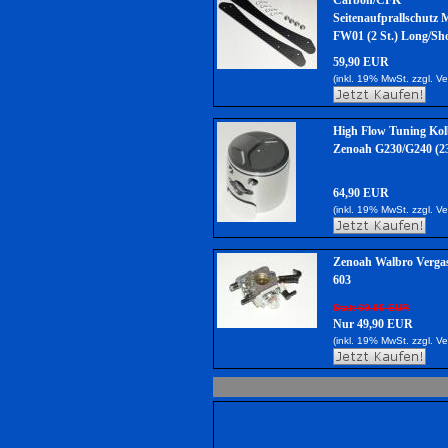
Carbon/CFK
Seitenaufprallschutz 
FW01 (2 St.) Long/Sh
59,90 EUR
(inkl. 19% MwSt. zzgl.
Ve
High Flow Tuning Kol
Zenoah G230/G240 (2
64,90 EUR
(inkl. 19% MwSt. zzgl.
Ve
Zenoah Walbro Verga
603
Statt 69,90 EUR
Nur 49,90 EUR
(inkl. 19% MwSt. zzgl.
Ve