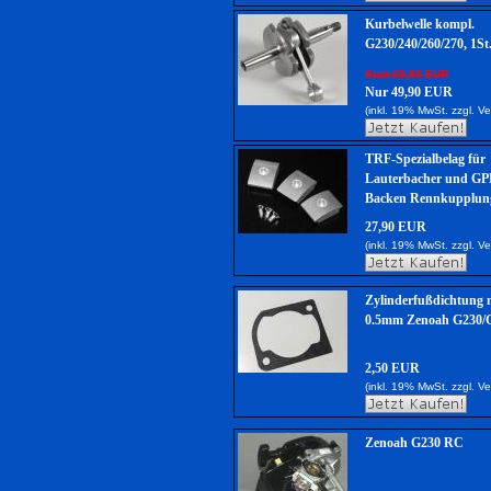
Kurbelwelle kompl.
G230/240/260/270, 1St
Statt 69,90 EUR
Nur 49,90 EUR
(inkl. 19% MwSt. zzgl.
Ve
TRF-Spezialbelag für
Lauterbacher und GP
Backen Rennkupplung
27,90 EUR
(inkl. 19% MwSt. zzgl.
Ve
Zylinderfußdichtung m
0.5mm Zenoah G230/
2,50 EUR
(inkl. 19% MwSt. zzgl.
Ve
Zenoah G230 RC