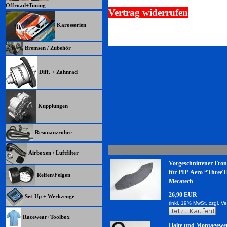
Offroad+Tuning
Vertrag widerrufen
Karosserien
Bremsen / Zubehör
Diff. + Zahnrad
Kupplungen
Resonanzrohre
Airboxen / Luftfilter
Vorgeschnittener Fro
für PIP-Aero “ThreeT
Reifen/Felgen
Mecatech
26,90 EUR
Set-Up + Werkzeuge
(inkl. 19% MwSt. zzgl.
Ve
Racewear+Toolbox
Halte und Montagewe