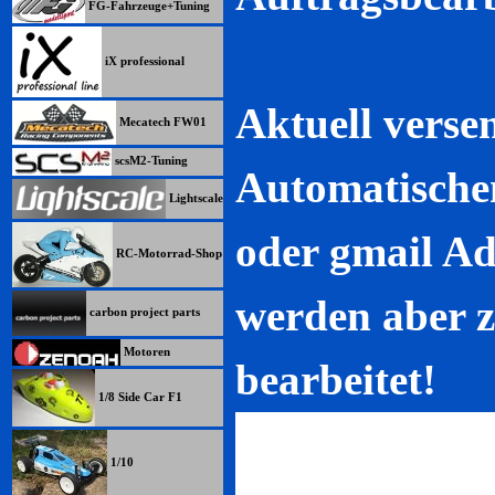
FG-Fahrzeuge+Tuning
iX professional
Aktuell verse
Mecatech FW01
scsM2-Tuning
Automatisch
Lightscale
oder gmail Ad
RC-Motorrad-Shop
werden aber z
carbon project parts
Motoren
bearbeitet!
1/8 Side Car F1
1/10