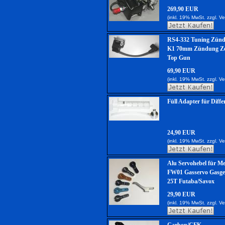
269,90 EUR
(inkl. 19% MwSt. zzgl.
Ve
RS4-332 Tuning Zünd
K1 70mm Zündung Ze
Top Gun
69,90 EUR
(inkl. 19% MwSt. zzgl.
Ve
Füll Adapter für Differ
24,90 EUR
(inkl. 19% MwSt. zzgl.
Ve
Alu Servohebel für M
FW01 Gasservo Gasge
25T Futaba/Savox
29,90 EUR
(inkl. 19% MwSt. zzgl.
Ve