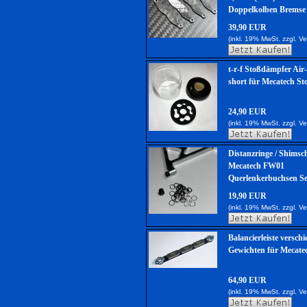
Doppelkolben Bremse
39,90 EUR
(inkl. 19% MwSt. zzgl.
Ve
t-r-f Stoßdämpfer Ai
short für Mecatech S
24,90 EUR
(inkl. 19% MwSt. zzgl.
Ve
Distanzringe / Shimsc
Mecatech FW01
Querlenkerbuchsen Se
19,90 EUR
(inkl. 19% MwSt. zzgl.
Ve
Balancierleiste versch
Gewichten für Mecat
64,90 EUR
(inkl. 19% MwSt. zzgl.
Ve