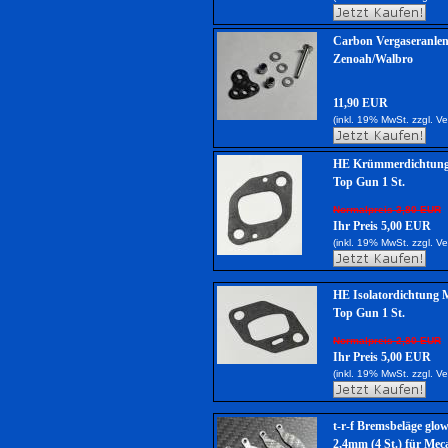
Carbon Vergaseranle
Zenoah/Walbro
11,90 EUR
(inkl. 19% MwSt. zzgl.
Ve
HE Krümmerdichtung
Top Gun 1 St.
Normalpreis 3,80 EUR
Ihr Preis 5,00 EUR
(inkl. 19% MwSt. zzgl.
Ve
HE Isolatordichtung 
Top Gun 1 St.
Normalpreis 2,80 EUR
Ihr Preis 5,00 EUR
(inkl. 19% MwSt. zzgl.
Ve
t-r-f Bremsbeläge gl
2,4mm (4 St.) für Mec