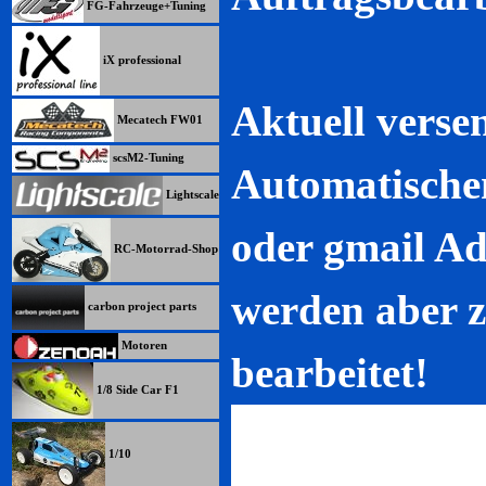
FG-Fahrzeuge+Tuning
iX professional
Aktuell verse
Mecatech FW01
scsM2-Tuning
Automatisch
Lightscale
oder gmail Ad
RC-Motorrad-Shop
werden aber z
carbon project parts
Motoren
bearbeitet!
1/8 Side Car F1
1/10