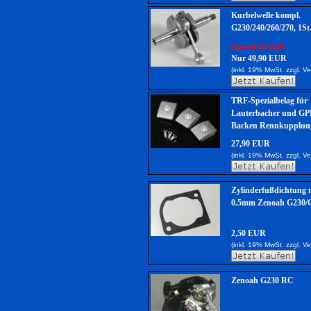
Kurbelwelle kompl.
G230/240/260/270, 1St
Statt 69,90 EUR
Nur 49,90 EUR
(inkl. 19% MwSt. zzgl.
Ve
TRF-Spezialbelag für
Lauterbacher und GP
Backen Rennkupplung
27,90 EUR
(inkl. 19% MwSt. zzgl.
Ve
Zylinderfußdichtung m
0.5mm Zenoah G230/
2,50 EUR
(inkl. 19% MwSt. zzgl.
Ve
Zenoah G230 RC