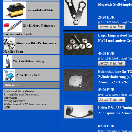
Mecatech Stoßdämpf
Servo-Akku-Elektr.
26,90 EUR
(inkl. 19% MwSt. zzgl.
Ve
Öl / Kleber / Reiniger /
Farben und Zubehör
Lager Einpresstool fü
FW01 und andere Gro
Mountain Bike Performance
Händler Shop
49,90 EUR
(inkl. 19% MwSt. zzgl.
Ve
Werkstatt/Ausrüstung
Bohrschablone für 
Abverkauf / Sale
Zylinderhalterung (4 
Zenoah G230+G260
Mehr über...
49,90 EUR
Liefer- und Versandkosten
Privatsphäre und Datenschutz
(inkl. 19% MwSt. zzgl.
Ve
Impressum
Vertrag widerrufen
Widerrufsrecht & Widerrufsformular
AGB
Löhin RS4-332 Tunin
Zündspule für Zenoa
69,90 EUR
(inkl. 19% MwSt. zzgl.
Ve