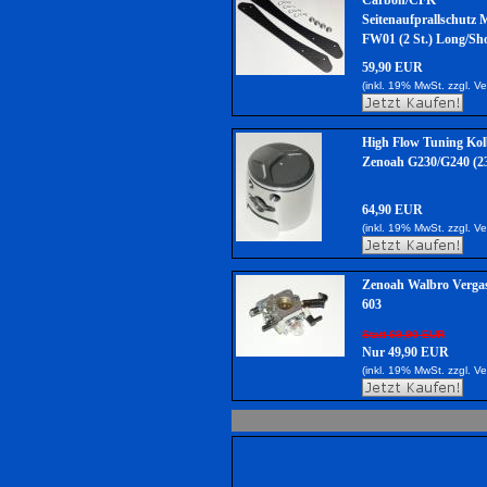
Carbon/CFK
Seitenaufprallschutz 
FW01 (2 St.) Long/Sh
59,90 EUR
(inkl. 19% MwSt. zzgl.
Ve
High Flow Tuning Kol
Zenoah G230/G240 (2
64,90 EUR
(inkl. 19% MwSt. zzgl.
Ve
Zenoah Walbro Verga
603
Statt 69,90 EUR
Nur 49,90 EUR
(inkl. 19% MwSt. zzgl.
Ve