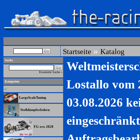
»
Startseite
Katalog
Suche
Weltmeistersc
Erweiterte Suche »
Lostallo vom 
Kategorien
03.08.2026 ke
LargeScaleTuning
Stoßdämpferfedern
eingeschränkt
FG evo 2020
Auftragsbearb