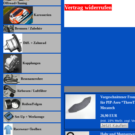
Offroad+Tuning
Vertrag widerrufen
Karosserien
Bremsen / Zubehör
Diff. + Zahnrad
Kupplungen
Resonanzrohre
Airboxen / Luftfilter
Vorgeschnittener Fro
für PIP-Aero “ThreeT
Reifen/Felgen
Mecatech
26,90 EUR
Set-Up + Werkzeuge
(inkl. 19% MwSt. zzgl.
Ve
Racewear+Toolbox
Halte und Montagewe