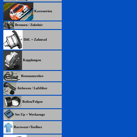
Karosserien
Bremsen / Zubehör
Diff. + Zahnrad
Kupplungen
Resonanzrohre
Airboxen / Luftfilter
Reifen/Felgen
Set-Up + Werkzeuge
Racewear+Toolbox