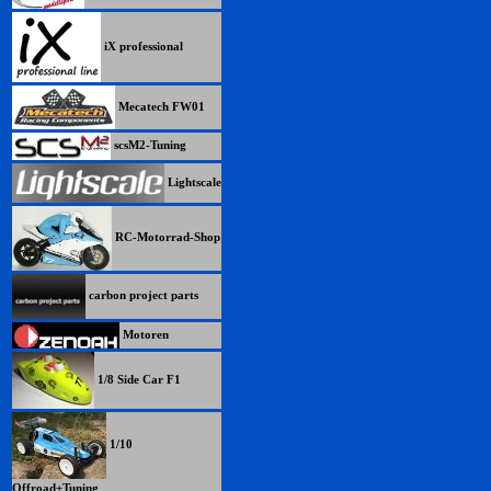
iX professional
Mecatech FW01
scsM2-Tuning
Lightscale
RC-Motorrad-Shop
carbon project parts
Motoren
1/8 Side Car F1
1/10
Offroad+Tuning