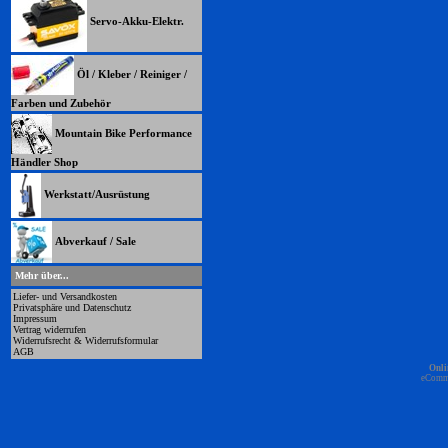
Servo-Akku-Elektr.
Öl / Kleber / Reiniger /
Farben und Zubehör
Mountain Bike Performance
Händler Shop
Werkstatt/Ausrüstung
Abverkauf / Sale
Mehr über...
Liefer- und Versandkosten
Privatsphäre und Datenschutz
Impressum
Vertrag widerrufen
Widerrufsrecht & Widerrufsformular
AGB
Onli
eComm