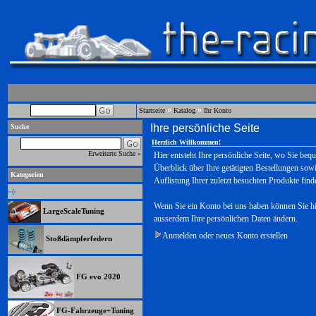
»
»
Startseite
Katalog
Ihr Konto
Ihre persönliche Seite
Suche
Herzlich Willkommen!
Erweiterte Suche »
Hier entsteht Ihre persönliche Seite, wo Sie beq
Überblick über Ihre getätigten Bestellungen sowi
Kategorien
Auflistung Ihrer zuletzt besuchten Produkte find
Wenn Sie ein Konto bei uns haben können Sie hi
LargeScaleTuning
ausserdem Ihre persönlichen Daten ändern.
Anmelden oder neues Konto erstellen
Stoßdämpferfedern
FG evo 2020
FG-Fahrzeuge+Tuning