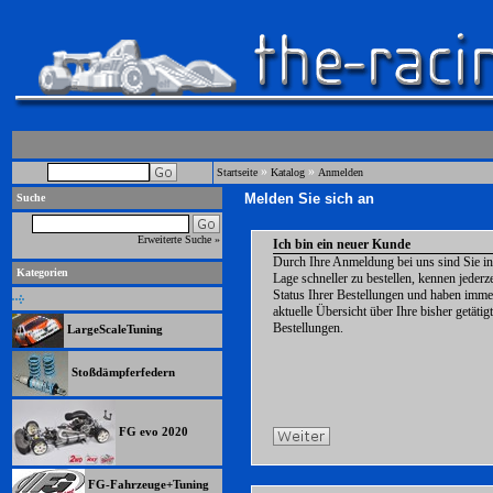
»
»
Startseite
Katalog
Anmelden
Melden Sie sich an
Suche
Erweiterte Suche »
Ich bin ein neuer Kunde
Durch Ihre Anmeldung bei uns sind Sie in
Kategorien
Lage schneller zu bestellen, kennen jederze
Status Ihrer Bestellungen und haben imme
aktuelle Übersicht über Ihre bisher getätig
Bestellungen.
LargeScaleTuning
Stoßdämpferfedern
FG evo 2020
FG-Fahrzeuge+Tuning