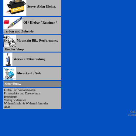
Servo-Akku-Elektr.
Öl / Kleber / Reiniger /
Farben und Zubehör
Mountain Bike Performance
Händler Shop
Werkstatt/Ausrüstung
Abverkauf / Sale
Mehr über...
Liefer- und Versandkosten
Privatsphäre und Datenschutz
Impressum
Vertrag widerrufen
Widerrufsrecht & Widerrufsformular
AGB
Onli
eComm