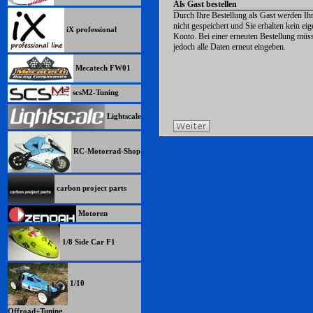
Als Gast bestellen
Durch Ihre Bestellung als Gast werden Ih
nicht gespeichert und Sie erhalten kein eig
iX professional
Konto. Bei einer erneuten Bestellung müs
jedoch alle Daten erneut eingeben.
Mecatech FW01
scsM2-Tuning
Lightscale
RC-Motorrad-Shop
carbon project parts
Motoren
1/8 Side Car F1
1/10
Offroad+Tuning