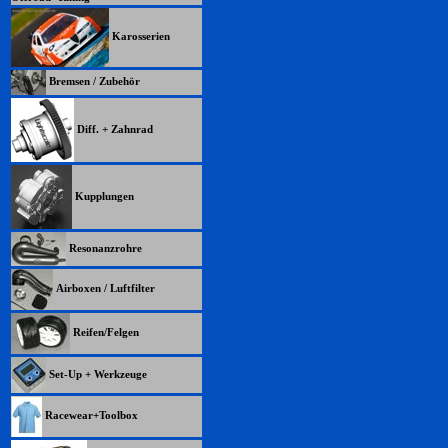
Karosserien
Bremsen / Zubehör
Diff. + Zahnrad
Kupplungen
Resonanzrohre
Airboxen / Luftfilter
Reifen/Felgen
Set-Up + Werkzeuge
Racewear+Toolbox