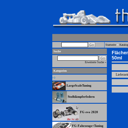
»
Startseite
Katalo
Suche
Flächen
50ml
Erweiterte Suche »
Kategorien
Lieferzei
LargeScaleTuning
Stoßdämpferfedern
FG evo 2020
FG-Fahrzeuge+Tuning