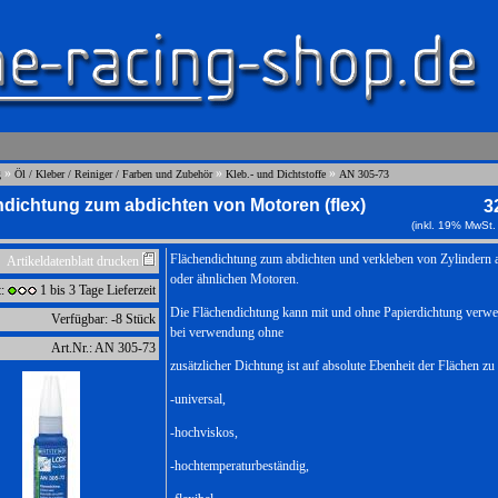
»
»
»
g
Öl / Kleber / Reiniger / Farben und Zubehör
Kleb.- und Dichtstoffe
AN 305-73
dichtung zum abdichten von Motoren (flex)
3
(inkl. 19% MwSt.
Flächendichtung zum abdichten und verkleben von Zylindern
Artikeldatenblatt drucken
oder ähnlichen Motoren.
t:
1 bis 3 Tage Lieferzeit
Die Flächendichtung kann mit und ohne Papierdichtung verwe
Verfügbar: -8 Stück
bei verwendung ohne
Art.Nr.: AN 305-73
zusätzlicher Dichtung ist auf absolute Ebenheit der Flächen zu
-universal,
-hochviskos,
-hochtemperaturbeständig,