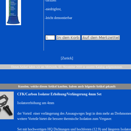
-flexibel
-niedrigfest,
-leicht demontierbar
[
Zurück
]
Diesen Artikel haben wir am Mittwoch, 03. November 2010 in unseren Katalog aufgenommen.
Kunden, welche diesen Artikel kauften, haben auch folgende Artikel gekauft:
CFK/Carbon Isolator Erhöhung/Verlängerung 4mm Set
Isolatorerhöhung um 4mm
der Vorteil einer verlängerung des Ansaugweges liegt in dem mehr an Drehmomen
weitere Vorteile bietet die bessere thermische Isolation zum Vergaser.
Set mit hochwertigen HQ Dichtungen und hochfesten (12.9) und längeren Isolato