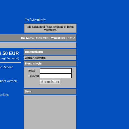
Ihr Warenkorb:
Sie haben noch keine Produkte in Ihrem
Warenkorb.
Ihr Konto
|
Merkzettel
|
Warenkorb
|
Kasse
Informationen
2,50 EUR
Vertrag widerrufen
 zzgl.
Versand)
Kundenlogin
 an Zenoah
eMail
Passwort
ndet werden,
News
 achten.