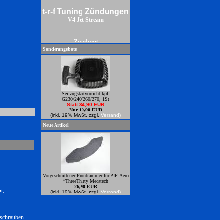
t-r-f Tuning Zündungen
V4 Jet Stream
Zündung
Sonderangebote
Seilzugstartvorricht.kpl.
G230/240/260/270, 1St
Statt 34,90 EUR
Nur 19,90 EUR
(inkl. 19% MwSt. zzgl.
Versand)
Neue Artikel
Vorgeschnittener Frontrammer für PIP-Aero
“ThreeThirty Mecatech
26,90 EUR
t,
(inkl. 19% MwSt. zzgl.
Versand)
Power Zündungren zum anbauen an
Zenoahmotoren
rschrauben.