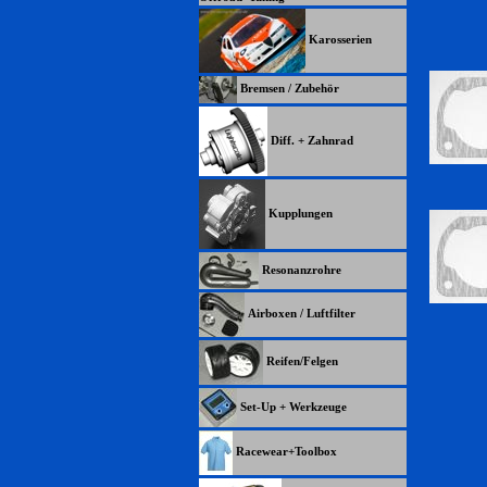
Karosserien
Bremsen / Zubehör
Diff. + Zahnrad
Kupplungen
Resonanzrohre
Airboxen / Luftfilter
Reifen/Felgen
Set-Up + Werkzeuge
Racewear+Toolbox