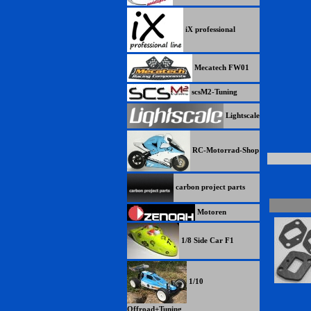
iX professional
Mecatech FW01
scsM2-Tuning
Lightscale
RC-Motorrad-Shop
carbon project parts
Motoren
1/8 Side Car F1
1/10
Offroad+Tuning