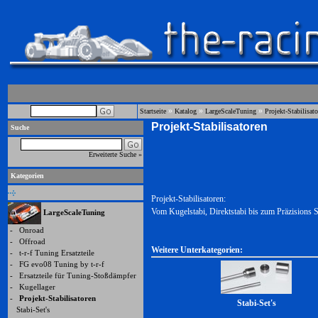
»
»
»
Startseite
Katalog
LargeScaleTuning
Projekt-Stabilisat
Projekt-Stabilisatoren
Suche
Erweiterte Suche »
Kategorien
Projekt-Stabilisatoren:
Vom Kugelstabi, Direktstabi bis zum Präzisions S
LargeScaleTuning
-
Onroad
-
Offroad
Weitere Unterkategorien:
-
t-r-f Tuning Ersatzteile
-
FG evo08 Tuning by t-r-f
-
Ersatzteile für Tuning-Stoßdämpfer
-
Kugellager
-
Projekt-Stabilisatoren
Stabi-Set's
Stabi-Set's