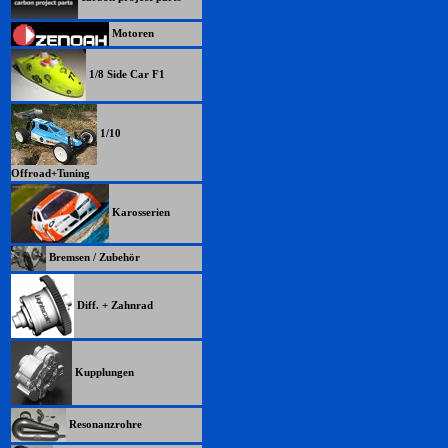
Motoren
1/8 Side Car F1
1/10
Offroad+Tuning
Karosserien
Bremsen / Zubehör
Diff. + Zahnrad
Kupplungen
Resonanzrohre