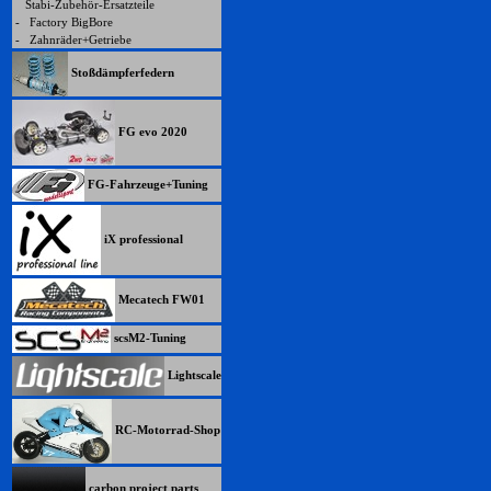
Stabi-Zubehör-Ersatzteile
-
Factory BigBore
-
Zahnräder+Getriebe
Stoßdämpferfedern
FG evo 2020
FG-Fahrzeuge+Tuning
iX professional
Mecatech FW01
scsM2-Tuning
Lightscale
RC-Motorrad-Shop
carbon project parts