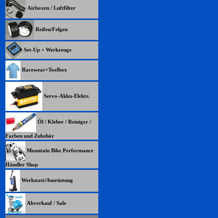
Airboxen / Luftfilter
Reifen/Felgen
Set-Up + Werkzeuge
Racewear+Toolbox
Servo-Akku-Elektr.
Öl / Kleber / Reiniger /
Farben und Zubehör
Mountain Bike Performance
Händler Shop
Werkstatt/Ausrüstung
Abverkauf / Sale