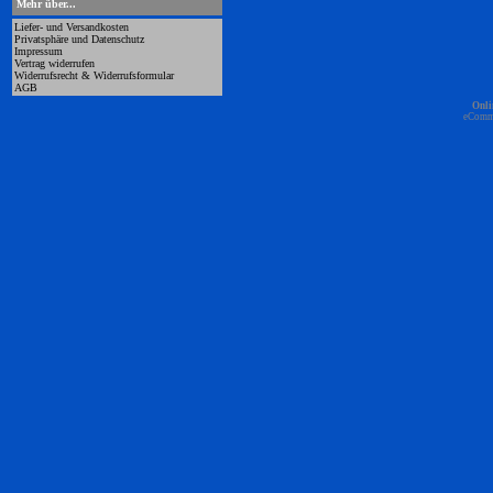
Mehr über...
Liefer- und Versandkosten
Privatsphäre und Datenschutz
Impressum
Vertrag widerrufen
Widerrufsrecht & Widerrufsformular
AGB
Onli
eComm