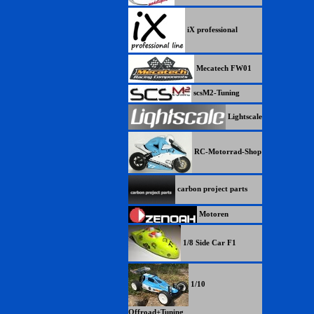
iX professional
Mecatech FW01
scsM2-Tuning
Lightscale
RC-Motorrad-Shop
carbon project parts
Motoren
1/8 Side Car F1
1/10
Offroad+Tuning