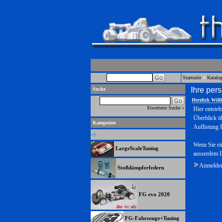
»
Startseite
Katalo
Ihre per
Suche
Herzlich Wil
Erweiterte Suche »
Hier entsteh
Überblick üb
Kategorien
Auflistung I
Wenn Sie ei
LargeScaleTuning
ausserdem I
Anmelden 
Stoßdämpferfedern
FG evo 2020
FG-Fahrzeuge+Tuning