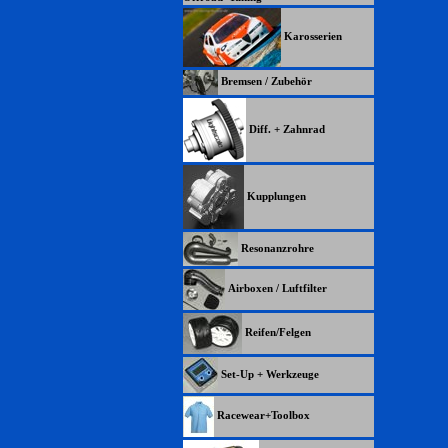
Karosserien
Bremsen / Zubehör
Diff. + Zahnrad
Kupplungen
Resonanzrohre
Airboxen / Luftfilter
Reifen/Felgen
Set-Up + Werkzeuge
Racewear+Toolbox