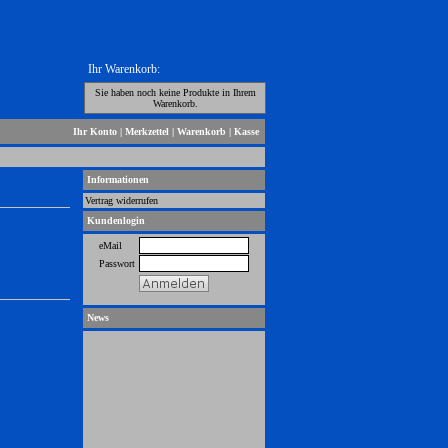
Ihr Warenkorb:
Sie haben noch keine Produkte in Ihrem
Warenkorb.
Ihr Konto
|
Merkzettel
|
Warenkorb
|
Kasse
Informationen
Vertrag widerrufen
Kundenlogin
eMail
Passwort
News