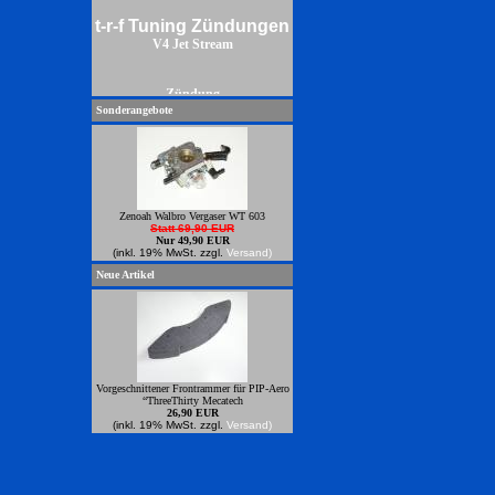
t-r-f Tuning Zündungen
V4 Jet Stream
Zündung
Sonderangebote
Zenoah Walbro Vergaser WT 603
Statt 69,90 EUR
Nur 49,90 EUR
(inkl. 19% MwSt. zzgl.
Versand)
Neue Artikel
Vorgeschnittener Frontrammer für PIP-Aero
“ThreeThirty Mecatech
26,90 EUR
(inkl. 19% MwSt. zzgl.
Versand)
Power Zündungren zum anbauen an
Zenoahmotoren