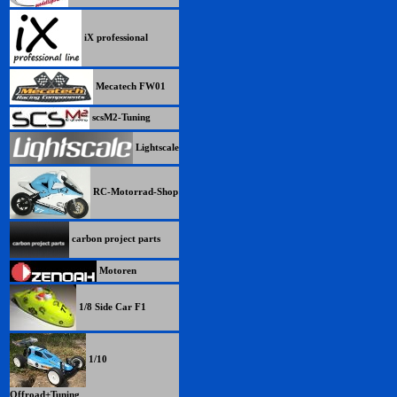
iX professional
Mecatech FW01
scsM2-Tuning
Lightscale
RC-Motorrad-Shop
carbon project parts
Motoren
1/8 Side Car F1
1/10
Offroad+Tuning