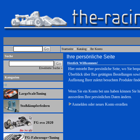
»
»
Startseite
Katalog
Ihr Konto
Ihre persönliche Seite
Suche
Herzlich Willkommen!
Erweiterte Suche »
Hier entsteht Ihre persönliche Seite, wo Sie beq
Überblick über Ihre getätigten Bestellungen sowi
Kategorien
Auflistung Ihrer zuletzt besuchten Produkte find
Wenn Sie ein Konto bei uns haben können Sie hi
LargeScaleTuning
ausserdem Ihre persönlichen Daten ändern.
Anmelden oder neues Konto erstellen
Stoßdämpferfedern
FG evo 2020
FG-Fahrzeuge+Tuning