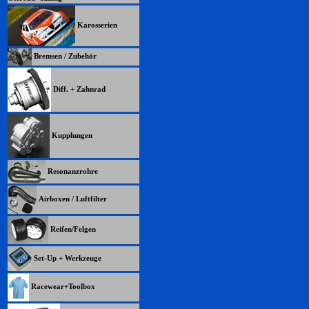
Karosserien
Bremsen / Zubehör
Diff. + Zahnrad
Kupplungen
Resonanzrohre
Airboxen / Luftfilter
Reifen/Felgen
Set-Up + Werkzeuge
Racewear+Toolbox