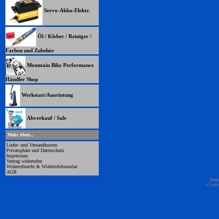
Servo-Akku-Elektr.
Öl / Kleber / Reiniger /
Farben und Zubehör
Mountain Bike Performance
Händler Shop
Werkstatt/Ausrüstung
Abverkauf / Sale
Mehr über...
Liefer- und Versandkosten
Privatsphäre und Datenschutz
Impressum
Vertrag widerrufen
Widerrufsrecht & Widerrufsformular
AGB
Onli
eComm