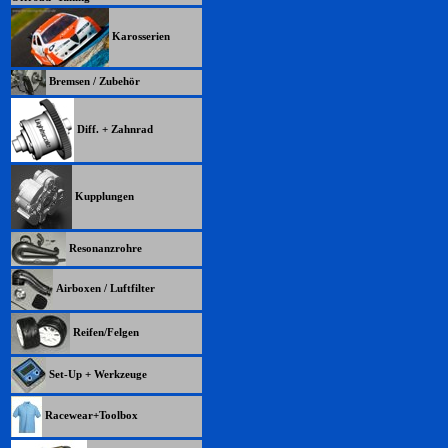
Karosserien
Bremsen / Zubehör
Diff. + Zahnrad
Kupplungen
Resonanzrohre
Airboxen / Luftfilter
Reifen/Felgen
Set-Up + Werkzeuge
Racewear+Toolbox