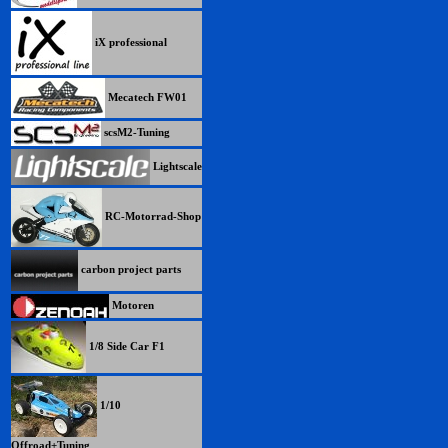
iX professional
Mecatech FW01
scsM2-Tuning
Lightscale
RC-Motorrad-Shop
carbon project parts
Motoren
1/8 Side Car F1
1/10
Offroad+Tuning