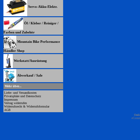
Servo-Akku-Elektr.
Öl / Kleber / Reiniger /
Farben und Zubehör
Mountain Bike Performance
Händler Shop
Werkstatt/Ausrüstung
Abverkauf / Sale
Mehr über...
Liefer- und Versandkosten
Privatsphäre und Datenschutz
Impressum
Vertrag widerrufen
Widerrufsrecht & Widerrufsformular
AGB
Onli
eComm