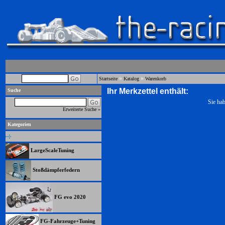
»
»
Startseite
Katalog
Warenkorb
Ihr Merkzettel enthält:
Suche
Sie hab
Erweiterte Suche »
Kategorien
LargeScaleTuning
Stoßdämpferfedern
FG evo 2020
FG-Fahrzeuge+Tuning