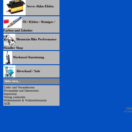
Servo-Akku-Elektr.
Öl / Kleber / Reiniger /
Farben und Zubehör
Mountain Bike Performance
Händler Shop
Werkstatt/Ausrüstung
Abverkauf / Sale
Mehr über...
Liefer- und Versandkosten
Privatsphäre und Datenschutz
Impressum
Vertrag widerrufen
Widerrufsrecht & Widerrufsformular
AGB
Onli
eComm