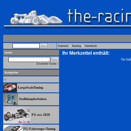
»
»
Startseite
Katalog
Warenkorb
Ihr Merkzettel enthält:
Suche
Sie hab
Erweiterte Suche »
Kategorien
LargeScaleTuning
Stoßdämpferfedern
FG evo 2020
FG-Fahrzeuge+Tuning