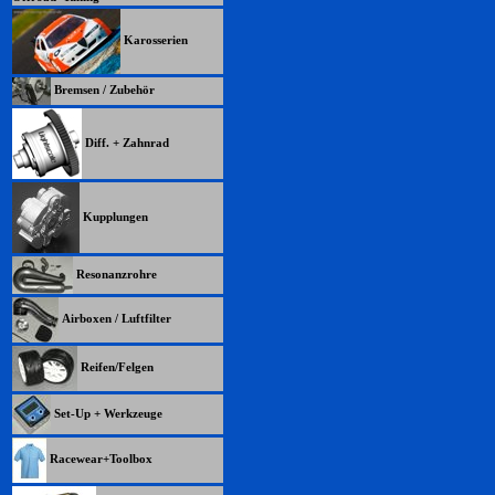
Karosserien
Bremsen / Zubehör
Diff. + Zahnrad
Kupplungen
Resonanzrohre
Airboxen / Luftfilter
Reifen/Felgen
Set-Up + Werkzeuge
Racewear+Toolbox