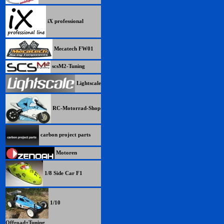
iX professional
Mecatech FW01
scsM2-Tuning
Lightscale
RC-Motorrad-Shop
carbon project parts
Motoren
1/8 Side Car F1
1/10
Offroad+Tuning