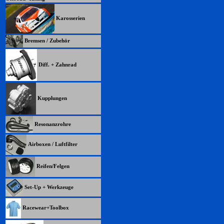
Karosserien
Bremsen / Zubehör
Diff. + Zahnrad
Kupplungen
Resonanzrohre
Airboxen / Luftfilter
Reifen/Felgen
Set-Up + Werkzeuge
Racewear+Toolbox