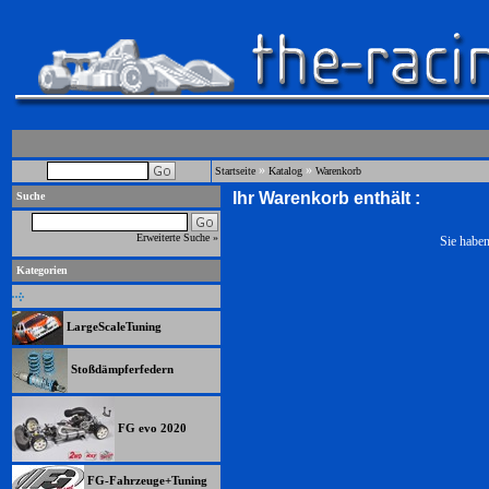
»
»
Startseite
Katalog
Warenkorb
Ihr Warenkorb enthält :
Suche
Erweiterte Suche »
Sie haben
Kategorien
LargeScaleTuning
Stoßdämpferfedern
FG evo 2020
FG-Fahrzeuge+Tuning