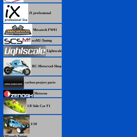
iX professional
Mecatech FW01
scsM2-Tuning
Lightscale
RC-Motorrad-Shop
carbon project parts
Motoren
1/8 Side Car F1
1/10
Offroad+Tuning