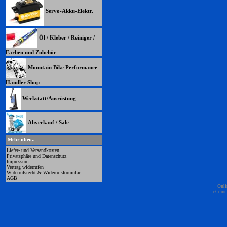
Servo-Akku-Elektr.
Öl / Kleber / Reiniger /
Farben und Zubehör
Mountain Bike Performance
Händler Shop
Werkstatt/Ausrüstung
Abverkauf / Sale
Mehr über...
Liefer- und Versandkosten
Privatsphäre und Datenschutz
Impressum
Vertrag widerrufen
Widerrufsrecht & Widerrufsformular
AGB
Onli
eComm