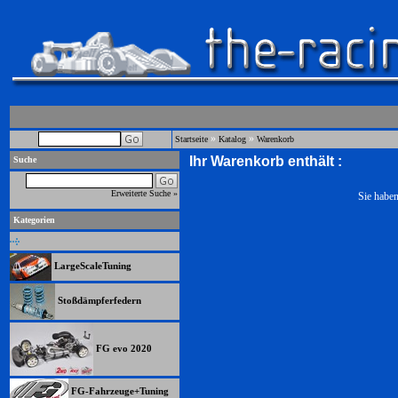
»
»
Startseite
Katalog
Warenkorb
Ihr Warenkorb enthält :
Suche
Erweiterte Suche »
Sie haben
Kategorien
LargeScaleTuning
Stoßdämpferfedern
FG evo 2020
FG-Fahrzeuge+Tuning