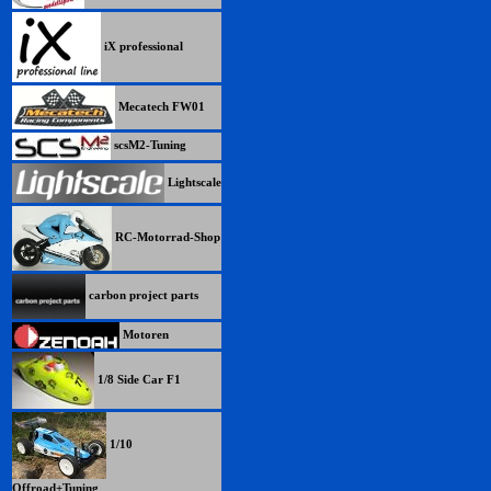
iX professional
Mecatech FW01
scsM2-Tuning
Lightscale
RC-Motorrad-Shop
carbon project parts
Motoren
1/8 Side Car F1
1/10
Offroad+Tuning