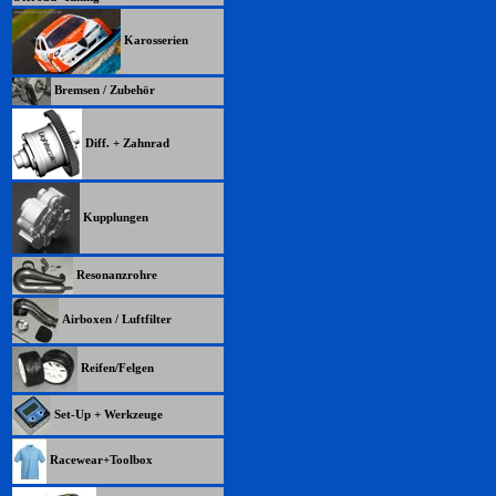
Karosserien
Bremsen / Zubehör
Diff. + Zahnrad
Kupplungen
Resonanzrohre
Airboxen / Luftfilter
Reifen/Felgen
Set-Up + Werkzeuge
Racewear+Toolbox