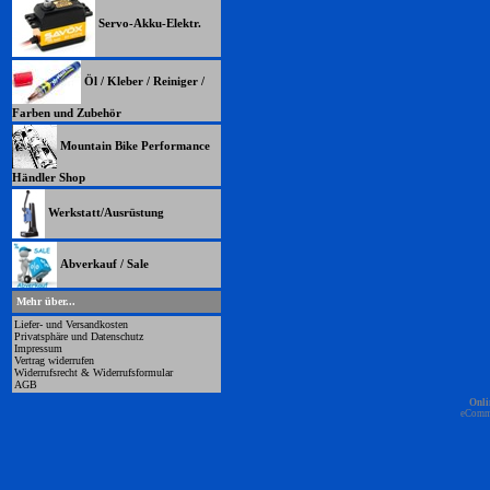
Servo-Akku-Elektr.
Öl / Kleber / Reiniger /
Farben und Zubehör
Mountain Bike Performance
Händler Shop
Werkstatt/Ausrüstung
Abverkauf / Sale
Mehr über...
Liefer- und Versandkosten
Privatsphäre und Datenschutz
Impressum
Vertrag widerrufen
Widerrufsrecht & Widerrufsformular
AGB
Onli
eComm