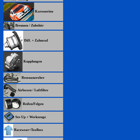
Karosserien
Bremsen / Zubehör
Diff. + Zahnrad
Kupplungen
Resonanzrohre
Airboxen / Luftfilter
Reifen/Felgen
Set-Up + Werkzeuge
Racewear+Toolbox