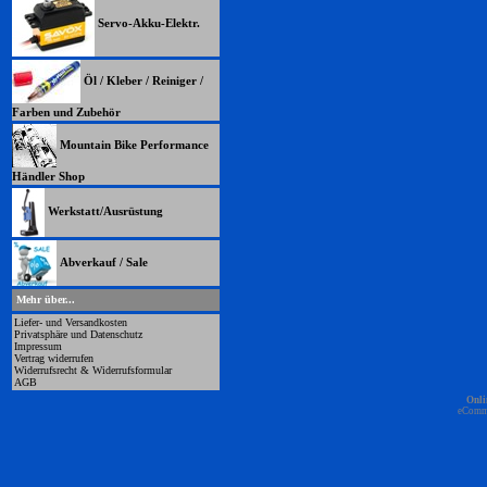
Servo-Akku-Elektr.
Öl / Kleber / Reiniger /
Farben und Zubehör
Mountain Bike Performance
Händler Shop
Werkstatt/Ausrüstung
Abverkauf / Sale
Mehr über...
Liefer- und Versandkosten
Privatsphäre und Datenschutz
Impressum
Vertrag widerrufen
Widerrufsrecht & Widerrufsformular
AGB
Onli
eComm