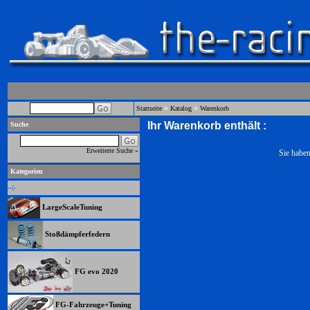
»
»
Startseite
Katalog
Warenkorb
Ihr Warenkorb enthält :
Suche
Erweiterte Suche »
Sie haben
Kategorien
LargeScaleTuning
Stoßdämpferfedern
FG evo 2020
FG-Fahrzeuge+Tuning