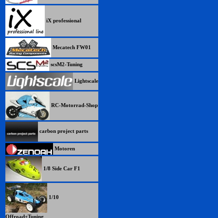
iX professional
Mecatech FW01
scsM2-Tuning
Lightscale
RC-Motorrad-Shop
carbon project parts
Motoren
1/8 Side Car F1
1/10
Offroad+Tuning