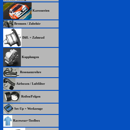
Karosserien
Bremsen / Zubehör
Diff. + Zahnrad
Kupplungen
Resonanzrohre
Airboxen / Luftfilter
Reifen/Felgen
Set-Up + Werkzeuge
Racewear+Toolbox