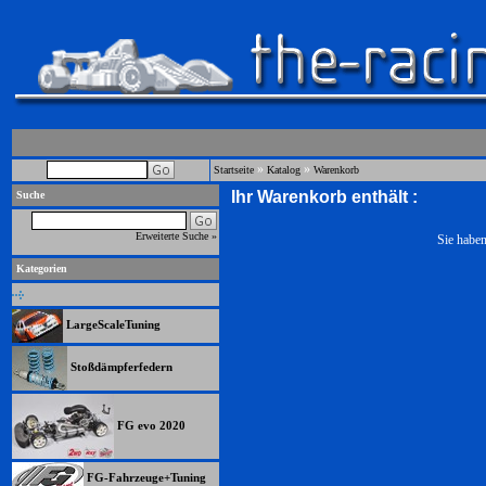
»
»
Startseite
Katalog
Warenkorb
Ihr Warenkorb enthält :
Suche
Erweiterte Suche »
Sie haben
Kategorien
LargeScaleTuning
Stoßdämpferfedern
FG evo 2020
FG-Fahrzeuge+Tuning