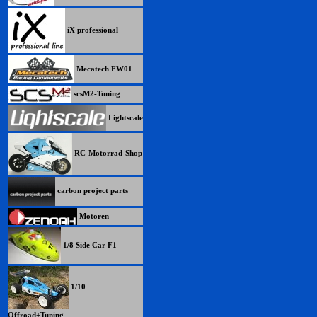
iX professional
Mecatech FW01
scsM2-Tuning
Lightscale
RC-Motorrad-Shop
carbon project parts
Motoren
1/8 Side Car F1
1/10
Offroad+Tuning