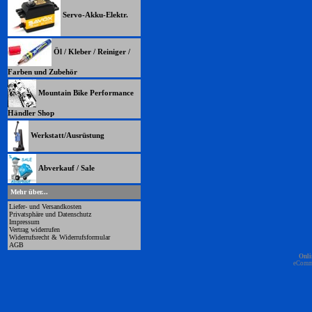
Servo-Akku-Elektr.
Öl / Kleber / Reiniger /
Farben und Zubehör
Mountain Bike Performance
Händler Shop
Werkstatt/Ausrüstung
Abverkauf / Sale
Mehr über...
Liefer- und Versandkosten
Privatsphäre und Datenschutz
Impressum
Vertrag widerrufen
Widerrufsrecht & Widerrufsformular
AGB
Onli
eComm