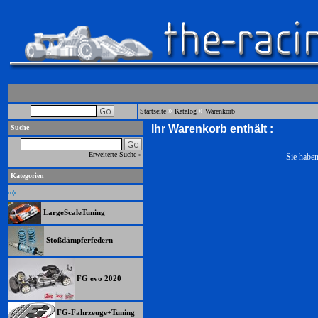
»
»
Startseite
Katalog
Warenkorb
Ihr Warenkorb enthält :
Suche
Erweiterte Suche »
Sie haben
Kategorien
LargeScaleTuning
Stoßdämpferfedern
FG evo 2020
FG-Fahrzeuge+Tuning