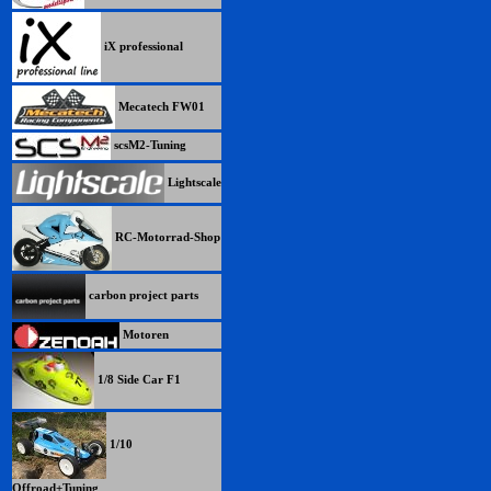
iX professional
Mecatech FW01
scsM2-Tuning
Lightscale
RC-Motorrad-Shop
carbon project parts
Motoren
1/8 Side Car F1
1/10
Offroad+Tuning