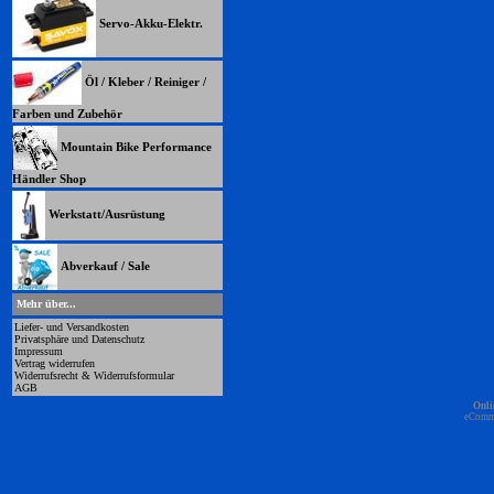
Servo-Akku-Elektr.
Öl / Kleber / Reiniger /
Farben und Zubehör
Mountain Bike Performance
Händler Shop
Werkstatt/Ausrüstung
Abverkauf / Sale
Mehr über...
Liefer- und Versandkosten
Privatsphäre und Datenschutz
Impressum
Vertrag widerrufen
Widerrufsrecht & Widerrufsformular
AGB
Onli
eComm