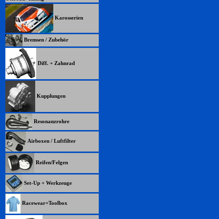
Karosserien
Bremsen / Zubehör
Diff. + Zahnrad
Kupplungen
Resonanzrohre
Airboxen / Luftfilter
Reifen/Felgen
Set-Up + Werkzeuge
Racewear+Toolbox