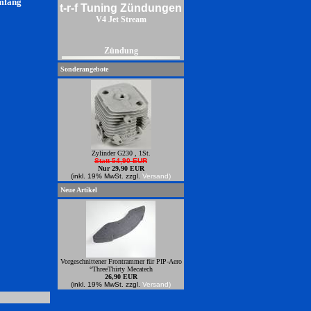
umfang
t-r-f Tuning Zündungen
V4 Jet Stream
Zündung
Sonderangebote
Zylinder G230 , 1St.
Statt 54,90 EUR
Nur 29,90 EUR
(inkl. 19% MwSt. zzgl.
Versand)
Neue Artikel
Vorgeschnittener Frontrammer für PIP-Aero
“ThreeThirty Mecatech
26,90 EUR
Power Zündungren zum anbauen an
(inkl. 19% MwSt. zzgl.
Versand)
Zenoahmotoren