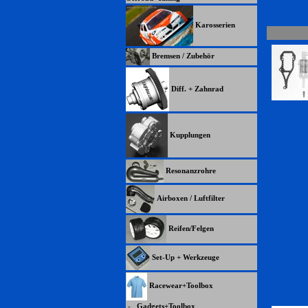
Karosserien
Bremsen / Zubehör
Diff. + Zahnrad
Kupplungen
Resonanzrohre
Airboxen / Luftfilter
Reifen/Felgen
Set-Up + Werkzeuge
Racewear+Toolbox
-
Gadgets+Toolbox