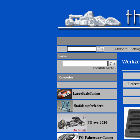
»
Startseite
Katalo
Suche
Werkzeu
Erweiterte Suche »
Kategorien
Lieferze
LargeScaleTuning
Stoßdämpferfedern
FG evo 2020
FG-Fahrzeuge+Tuning