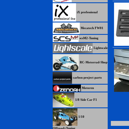
iX professional
Mecatech FW01
scsM2-Tuning
Lightscale
RC-Motorrad-Shop
carbon project parts
Motoren
1/8 Side Car F1
1/10
Offroad+Tuning