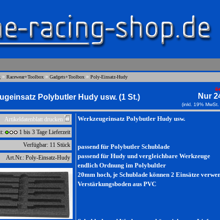
»
»
»
g
Racewear+Toolbox
Gadgets+Toolbox
Poly-Einsatz-Hudy
S
Nur 2
geinsatz Polybutler Hudy usw. (1 St.)
(inkl. 19% MwSt.
Werkzeugeinsatz Polybutler Hudy usw.
Artikeldatenblatt drucken
it:
1 bis 3 Tage Lieferzeit
Verfügbar: 11 Stück
passend für Polybutler Schublade
passend für Hudy und vergleichbare Werkzeuge
Art.Nr.: Poly-Einsatz-Hudy
endlich Ordnung im Polybultler
20mm hoch, je Schublade können 2 Einsätze verwe
Verstärkungsboden aus PVC