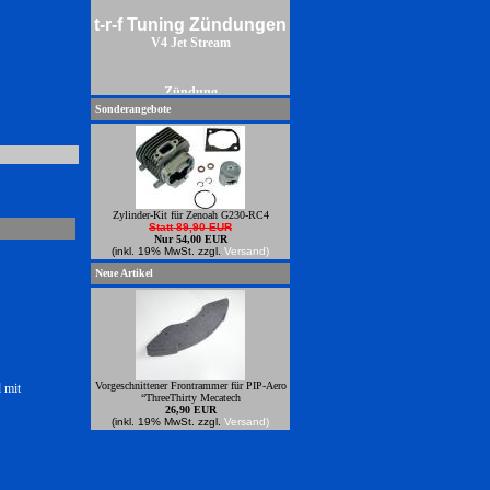
t-r-f Tuning Zündungen
V4 Jet Stream
Zündung
Sonderangebote
Zylinder-Kit für Zenoah G230-RC4
Statt 89,90 EUR
Nur 54,00 EUR
(inkl. 19% MwSt. zzgl.
Versand)
Neue Artikel
Vorgeschnittener Frontrammer für PIP-Aero
 mit
“ThreeThirty Mecatech
26,90 EUR
(inkl. 19% MwSt. zzgl.
Versand)
Power Zündungren zum anbauen an
Zenoahmotoren