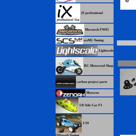
iX professional
Mecatech FW01
scsM2-Tuning
Lightscale
RC-Motorrad-Shop
carbon project parts
Motoren
1/8 Side Car F1
1/10
Offroad+Tuning