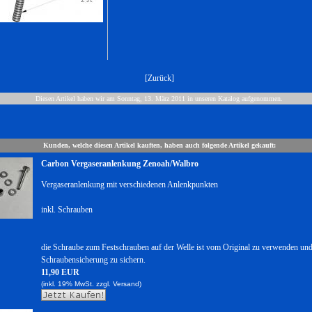
[
Zurück
]
Diesen Artikel haben wir am Sonntag, 13. März 2011 in unseren Katalog aufgenommen.
Kunden, welche diesen Artikel kauften, haben auch folgende Artikel gekauft:
Carbon Vergaseranlenkung Zenoah/Walbro
Vergaseranlenkung mit verschiedenen Anlenkpunkten
inkl. Schrauben
die Schraube zum Festschrauben auf der Welle ist vom Original zu verwenden und
Schraubensicherung zu sichern.
11,90 EUR
(inkl. 19% MwSt. zzgl.
Versand)