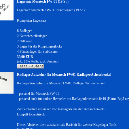
Lagersatz Mecatech FW-01 (19 St.)
Lagersatz Mecatech FW-01 Tourenwagen (19 St.)
Kompletter Lagersatz
8 Radlager
2 Getriebewellenlager
2 Difflager
3 Lager für die Kupplungsglocke
4 Flanschlager für Stabilisator
39,90 EUR
(inkl. 19% MwSt. zzgl.
Versand)
Radlager Auszieher für Mecatech FW01 Radlager/Achsschenkel
Radlager Auszieher für Mecatech FW01 Radlager/Achsschenkel
- passend für Mecatech FW-01
- passend auch für andere Hersteller mit Radlagerdimension 8x19 (Harm, Big5 us
Zum einfachen ausziehen von Radlagern aus den Achsschenkeln
Doppelt Exzentrisch.
Dieser Abzieher dient zusätzlich als Basiskit für weitere Kugellager Tools