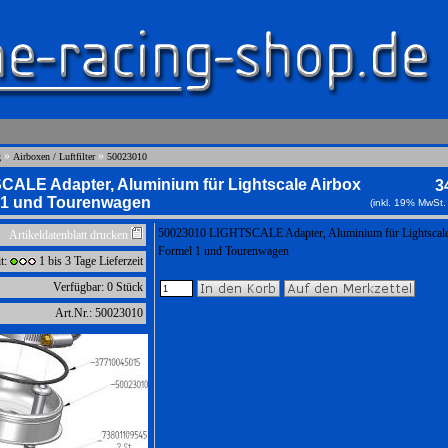
»
»
g
Airboxen / Luftfilter
50023010
CALE Adapter, Aluminium für Lightscale Airbox
3
 1 und Tourenwagen
(inkl. 19% MwSt.
50023010 LIGHTSCALE Adapter, Aluminium für Lightscale
Artikeldatenblatt drucken
Formel 1 und Tourenwagen
it:
1 bis 3 Tage Lieferzeit
Verfügbar: 0 Stück
Art.Nr.: 50023010