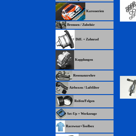
Karosserien
Bremsen / Zubehör
Diff. + Zahnrad
Kupplungen
Resonanzrohre
Airboxen / Luftfilter
Reifen/Felgen
Set-Up + Werkzeuge
Racewear+Toolbox