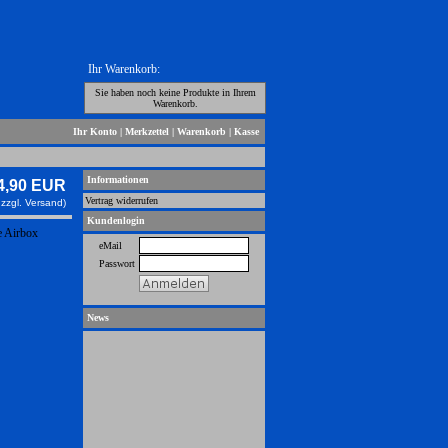
Ihr Warenkorb:
Sie haben noch keine Produkte in Ihrem
Warenkorb.
Ihr Konto
|
Merkzettel
|
Warenkorb
|
Kasse
Informationen
4,90 EUR
Vertrag widerrufen
 zzgl.
Versand)
Kundenlogin
 Airbox
eMail
Passwort
News