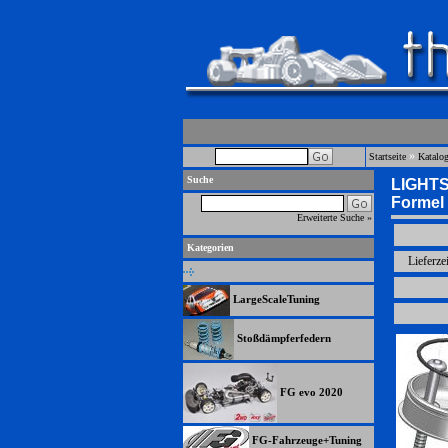
»
Startseite
Katalo
Suche
LIGHTS
Formel
Erweiterte Suche »
Kategorien
Lieferze
LargeScaleTuning
Stoßdämpferfedern
FG evo 2020
FG-Fahrzeuge+Tuning