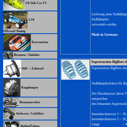
1/8 Side Car F1
Lieferung ohne Stoßdämpf
Stoßdämpfer
1/10
verwendet werden.
Offroad+Tuning
Made in Germany
Karosserien
Bremsen / Zubehör
Supertraction BigBore s
Supertraction BigBore sho
Diff. + Zahnrad
Stoßdämpferfedern für Bi
Kupplungen
Der Durchmesser dieser F
entsprechen
Resonanzrohre
den bekannten Supertract
Airboxen / Luftfilter
Innendurchmesser 1 ~ 1
Innendurchmesser 2 ~ 2
Länge ~ 48
Reifen/Felgen