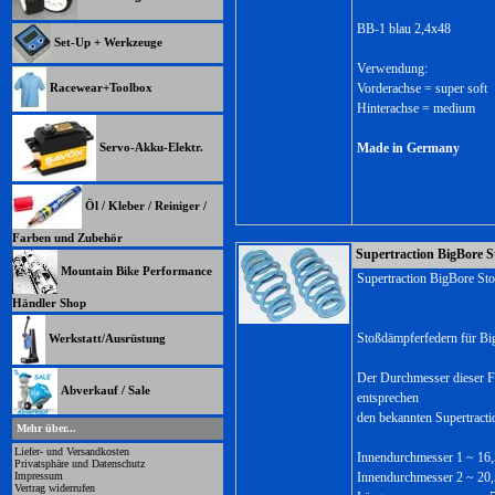
BB-1 blau 2,4x48
Set-Up + Werkzeuge
Verwendung:
Vorderachse = super soft
Racewear+Toolbox
Hinterachse = medium
Servo-Akku-Elektr.
Made in Germany
Öl / Kleber / Reiniger /
Farben und Zubehör
Supertraction BigBore S
Mountain Bike Performance
Supertraction BigBore St
Händler Shop
Stoßdämpferfedern für Bi
Werkstatt/Ausrüstung
Der Durchmesser dieser F
Abverkauf / Sale
entsprechen
den bekannten Supertract
Mehr über...
Liefer- und Versandkosten
Innendurchmesser 1 ~ 1
Privatsphäre und Datenschutz
Impressum
Innendurchmesser 2 ~ 2
Vertrag widerrufen