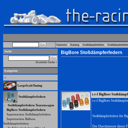
»
»
»
Startseite
Katalog
Stoßdämpferfedern
Stoßdämpferfeder
Suche
BigBore Stoßdämpferfedern
Erweiterte Suche »
Kategorien
LargeScaleTuning
t-r-f BigBore Stoßdämpf
Stoßdämpferfedern
t-r-f BigBore Stoßdämpfe
-
Stoßdämpferfedern Tourenwagen
BigBore Stoßdämpferfedern
Supertraction Stoßdämpferfedern
Stoßdämpferfedern für Bi
Supertraction Balloon
Stoßdämpferfedern
Der Durchmesser dieser F