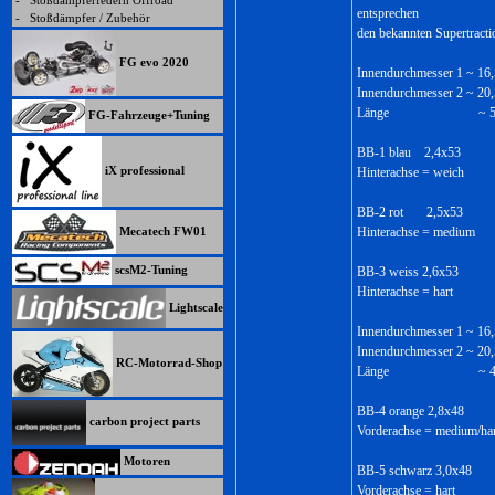
-
Stoßdämpferfedern Offroad
entsprechen
-
Stoßdämpfer / Zubehör
den bekannten Supertract
FG evo 2020
Innendurchmesser 1 ~ 1
Innendurchmesser 2 ~ 2
Länge ~ 53,
FG-Fahrzeuge+Tuning
BB-1 blau 2,4x53
iX professional
Hinterachse = weich
BB-2 rot 2,5x53
Mecatech FW01
Hinterachse = medium
scsM2-Tuning
BB-3 weiss 2,6x53
Hinterachse = hart
Lightscale
Innendurchmesser 1 ~ 1
Innendurchmesser 2 ~ 2
RC-Motorrad-Shop
Länge ~ 48
BB-4 orange 2,8x48
carbon project parts
Vorderachse = medium/har
Motoren
BB-5 schwarz 3,0x48
Vorderachse = hart