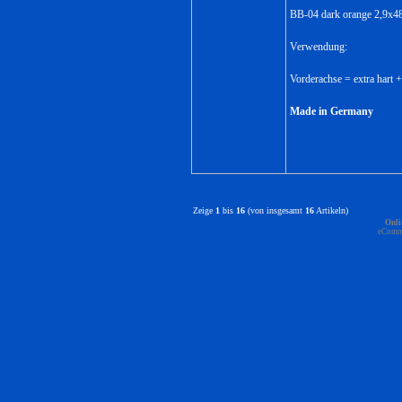
BB-04 dark orange 2,9x4
Verwendung:
Vorderachse = extra hart +
Made in Germany
Zeige
1
bis
16
(von insgesamt
16
Artikeln)
Onli
eComm