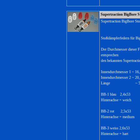
Supertraction BigBore S
Supertraction BigBore St
Stoßdämpferfedern für Bi
Der Durchmesser dieser F
entsprechen
den bekannten Supertract
Innendurchmesser 1 ~ 1
Innendurchmesser 2 ~ 2
Länge ~ 53,
BB-1 blau 2,4x53
Hinterachse = weich
BB-2 rot 2,5x53
Hinterachse = medium
BB-3 weiss 2,6x53
Hinterachse = hart