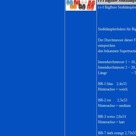
t-r-f BigBore Stoßdämpf
t-r-f BigBore Stoßdämpfe
Stoßdämpferfedern für Bi
Der Durchmesser dieser F
entsprechen
den bekannten Supertract
Innendurchmesser 1 ~ 1
Innendurchmesser 2 ~ 2
Länge ~ 53,
BB-1 blau 2,4x53
Hinterachse = weich
BB-2 rot 2,5x53
Hinterachse = medium
BB-3 weiss 2,6x53
Hinterachse = hart
BB-7 dark orange 2,75x5