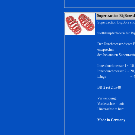
Supertraction BigBore s
Supertraction BigBore sho
Stoßdämpferfedern für Bi
Der Durchmesser dieser F
entsprechen
den bekannten Supertract
Innendurchmesser 1 ~ 1
Innendurchmesser 2 ~ 2
Länge ~ 48
BB-2 rot 2,5x48
Verwendung:
Vorderachse = soft
Hinterachse = hart
Made in Germany