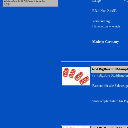
Länge ~ 53,
Widerrufsrecht & Widerrufsformular
AGB
BB-1 blau 2,4x53
Verwendung:
Hinterachse = weich
Made in Germany
t-r-f BigBore Stoßdämpf
t-r-f BigBore Stoßdämpfe
Passend für alle Fahrzeug
Stoßdämpferfedern für B