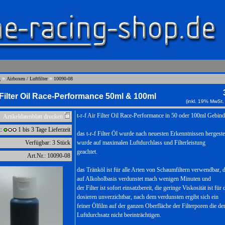
»
»
g
Airboxen / Luftfilter
10090-08
ir Filter Oil Race-Performance 50ml & 100ml
(inkl. 19% MwSt.
t-r-f Air Filter Oil Race-Performance in 50 oder 100ml Gebin
Artikeldatenblatt drucken
t:
1 bis 3 Tage Lieferzeit
das t-r-f Filter Öl wurde nach neuesten Erkenntnissen hergestel
Verfügbar: 3 Stück
wurde auf maximalen Luftdurchlass und Filterleistung
geachtet.
Art.Nr.: 10090-08
das Tränköl ist für alle Arten von Schaumfiltern verwendbar, 
auf Alkoholbasis verdunstet mach wenigen Minuten und
der Filter ist sofort einsatzbereit, die geringe Viskosität ist für 
dosieren unverzichtbar, nach dem verdunsten ergibt sich ein
feiner Ölfilm auf der ganzen Oberfläche der Filterporen die de
Luftdurchsatz nicht beeinträchtigen.