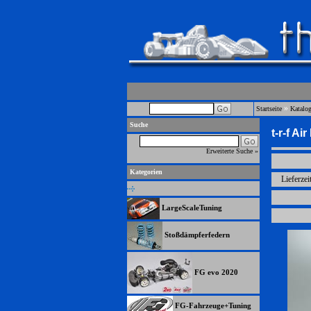
»
Startseite
Katalo
Suche
t-r-f A
Erweiterte Suche »
Kategorien
Lieferzei
LargeScaleTuning
Stoßdämpferfedern
FG evo 2020
FG-Fahrzeuge+Tuning