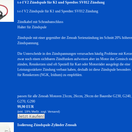
t-r-f V2 Zündspule für K1 und Speedtec SV012 Zündung
t-r-f V2 Zündspule für K1 und Speedtec SV012 Zündung
Zündkabel mit Schraubanschluss
Halter für Zündspule
Zündspule mit einer gegenüber der Zenoah Serienzündung im Schnitt 20% höhere
Zündspannung.
Die Unterscheide in den Zündspannungen verursachen häufig Probleme mit Kerze
zwar noch einen sichtbaren Zündfunken aufweisen aber im Motor das Gemisch ni
zünden, Rennkerzen sind oft Speziell für Kart oder Motorräder ausgelegt die eine
Leistungsstärkere Zündung verbaut haben, deshalb ist diese Zündspule besonders
für Rennkerzen (NGK, Iridium) zu empfehlen.
passen für alle Zenoah Motoren 23ccm, 26ccm, 29ccm der Baureihe G230, G240,
G270, G290
99,90 EUR
(inkl. 19% MwSt. zzgl.
Versand)
Isolierung Zündspule-Zylinder Zenoah