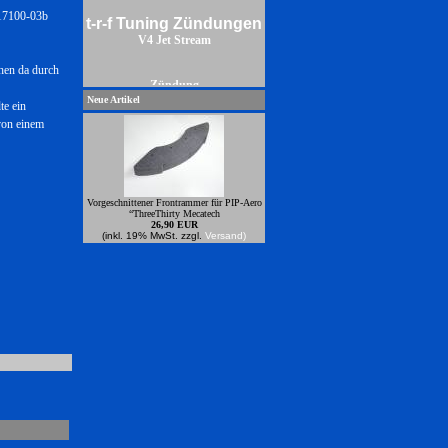
t-r-f Tuning Zündungen
 17100-03b
V4 Jet Stream
hen da durch
Zündung
Neue Artikel
te ein
von einem
Vorgeschnittener Frontrammer für PIP-Aero
“ThreeThirty Mecatech
26,90 EUR
(inkl. 19% MwSt. zzgl.
Versand)
Power Zündungren zum anbauen an
Zenoahmotoren