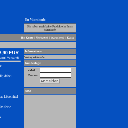
Ihr Warenkorb:
Sie haben noch keine Produkte in Ihrem
Warenkorb.
Ihr Konto
|
Merkzettel
|
Warenkorb
|
Kasse
Informationen
3,90 EUR
Vertrag widerrufen
 zzgl.
Versand)
Kundenlogin
de
eMail
Passwort
lt, dabei
News
das Lösemittel
das feine
n