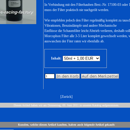
In Verbindung mit den Filterhauben Best.-Nr. 17100-03 oder
muss der Filter praktisch nie nachgeölt werden.
Wie empfehlen jedoch den Filter regelmäßig komplett zu tausc
Vibrationen, Benzindämpfe und andere Mechanische
Einflüsse die Schaumfilter leicht Abtrieb verlieren, deshalb soll
Morcophon Filter alle 3-5 Liter komplett gewechselt werden, 
auswaschen der Fiter raten wir ebenfalls ab.
Inhalt:
[
Zurück
]
Diesen Artikel haben wir am Donnerstag, 09. Juni 2011 in unseren Katalog aufgenommen.
Kunden, welche diesen Artikel kauften, haben auch folgende Artikel gekauft: