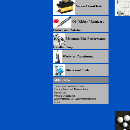
Servo-Akku-Elektr.
Öl / Kleber / Reiniger /
Farben und Zubehör
Mountain Bike Performance
Händler Shop
Werkstatt/Ausrüstung
Abverkauf / Sale
Mehr über...
Liefer- und Versandkosten
Privatsphäre und Datenschutz
Impressum
Vertrag widerrufen
Widerrufsrecht & Widerrufsformular
AGB