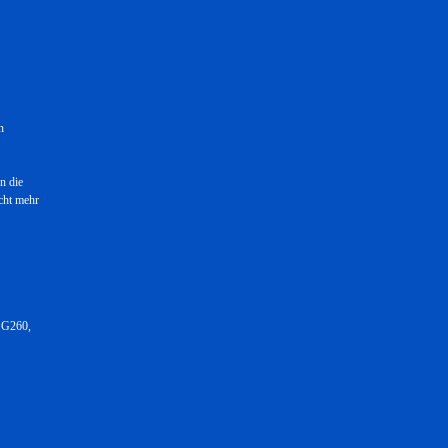
n
n die
cht mehr
 G260,