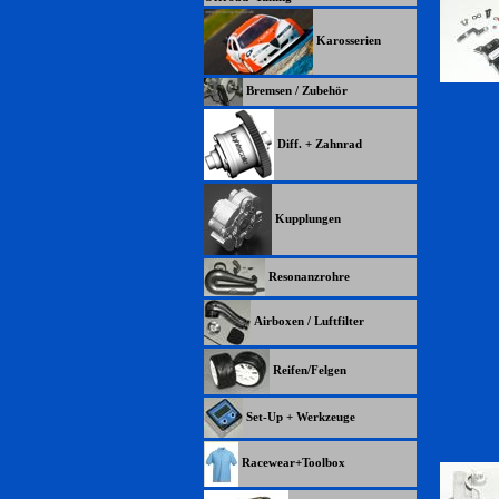
Karosserien
Bremsen / Zubehör
Diff. + Zahnrad
Kupplungen
Resonanzrohre
Airboxen / Luftfilter
Reifen/Felgen
Set-Up + Werkzeuge
Racewear+Toolbox