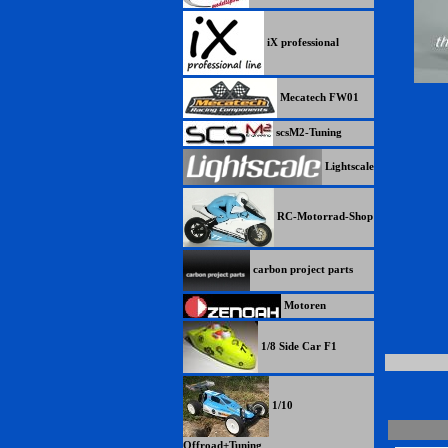
iX professional
Mecatech FW01
scsM2-Tuning
Lightscale
RC-Motorrad-Shop
carbon project parts
Motoren
1/8 Side Car F1
1/10
Offroad+Tuning