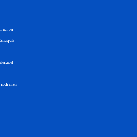
l auf der
 Zündspule
lterkabel
h noch einen