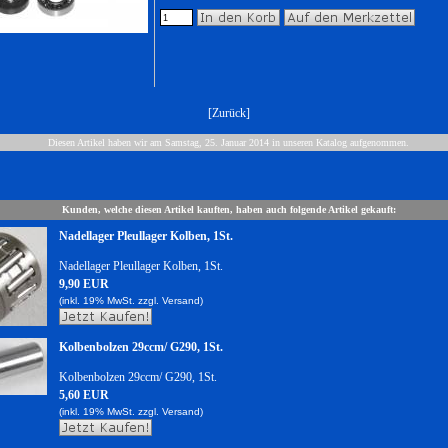
[
Zurück
]
Diesen Artikel haben wir am Samstag, 25. Januar 2014 in unseren Katalog aufgenommen.
Kunden, welche diesen Artikel kauften, haben auch folgende Artikel gekauft:
Nadellager Pleullager Kolben, 1St.
Nadellager Pleullager Kolben, 1St.
9,90 EUR
(inkl. 19% MwSt. zzgl.
Versand)
Kolbenbolzen 29ccm/ G290, 1St.
Kolbenbolzen 29ccm/ G290, 1St.
5,60 EUR
(inkl. 19% MwSt. zzgl.
Versand)