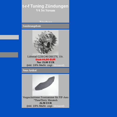
t-r-f Tuning Zündungen
V4 Jet Stream
Zündung
Sonderangebote
Lüfterrad G230/240/260/270, 1St.
Statt 44,90 EUR
Nur 19,00 EUR
(inkl. 19% MwSt. zzgl.
Versand)
Neue Artikel
Vorgeschnittener Frontrammer für PIP-Aero
“ThreeThirty Mecatech
26,90 EUR
(inkl. 19% MwSt. zzgl.
Versand)
Power Zündungren zum anbauen an
Zenoahmotoren