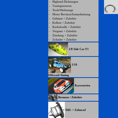
-
Highend-Dichtungen
-
Tuningmotoren
-
Tools/Werkzeuge
-
Motor Revision/Instandsetzung
-
Gehäuse + Zubehör
-
Kolben + Zubehör
-
Kurbelwelle + Zubehör
-
Vergaser + Zubehör
-
Zündung + Zubehör
-
Zylinder + Zubehör
1/8 Side Car F1
1/10
Offroad+Tuning
Karosserien
Bremsen / Zubehör
Diff. + Zahnrad