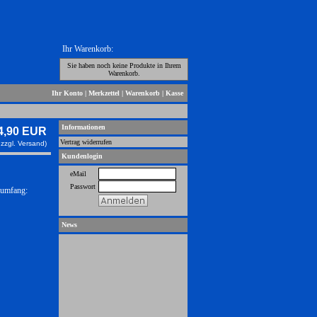
Ihr Warenkorb:
Sie haben noch keine Produkte in Ihrem
Warenkorb.
Ihr Konto
|
Merkzettel
|
Warenkorb
|
Kasse
Informationen
4,90 EUR
Vertrag widerrufen
 zzgl.
Versand)
Kundenlogin
eMail
Passwort
rumfang:
News