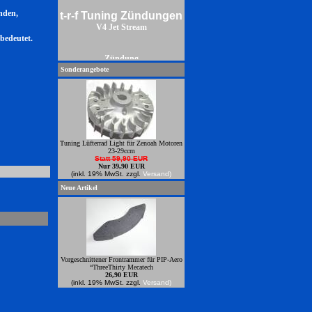
t-r-f Tuning Zündungen
nden,
V4 Jet Stream
 bedeutet.
Zündung
Sonderangebote
Tuning Lüfterrad Light für Zenoah Motoren
23-29ccm
Statt 59,90 EUR
Nur 39,90 EUR
(inkl. 19% MwSt. zzgl.
Versand)
Neue Artikel
Vorgeschnittener Frontrammer für PIP-Aero
“ThreeThirty Mecatech
26,90 EUR
(inkl. 19% MwSt. zzgl.
Versand)
Power Zündungren zum anbauen an
Zenoahmotoren