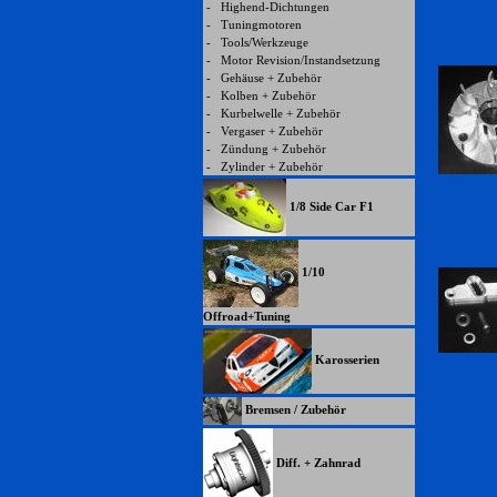
-
Highend-Dichtungen
-
Tuningmotoren
-
Tools/Werkzeuge
-
Motor Revision/Instandsetzung
-
Gehäuse + Zubehör
-
Kolben + Zubehör
-
Kurbelwelle + Zubehör
-
Vergaser + Zubehör
-
Zündung + Zubehör
-
Zylinder + Zubehör
1/8 Side Car F1
1/10
Offroad+Tuning
Karosserien
Bremsen / Zubehör
Diff. + Zahnrad