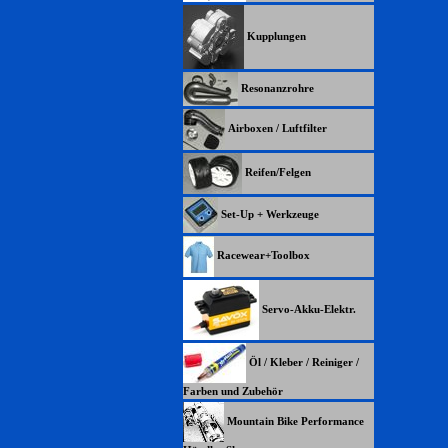
Kupplungen
Resonanzrohre
Airboxen / Luftfilter
Reifen/Felgen
Set-Up + Werkzeuge
Racewear+Toolbox
Servo-Akku-Elektr.
Öl / Kleber / Reiniger /
Farben und Zubehör
Mountain Bike Performance