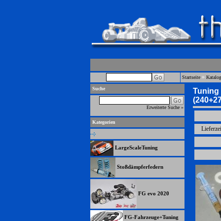
»
Startseite
Katalo
Suche
Tuning 
(240+27
Erweiterte Suche »
Kategorien
Lieferze
LargeScaleTuning
Stoßdämpferfedern
FG evo 2020
FG-Fahrzeuge+Tuning