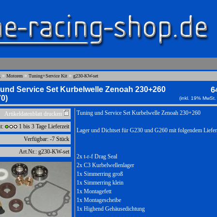
»
»
»
g
Motoren
Tuning+Service Kit
g230-KW-set
und Service Set Kurbelwelle Zenoah 230+260
6
0)
(inkl. 19% MwSt.
Tuning und Service Set Kurbelwelle Zenoah 230+260
Artikeldatenblatt drucken
it:
1 bis 3 Tage Lieferzeit
Lager und Dichtset für G230 und G260 mit folgendem Liefe
Verfügbar: -7 Stück
Art.Nr.: g230-KW-set
2x t-r-f Drag Seal
2x C3 Kurbelwellenlager
1x Simmerring groß
1x Simmerring klein
1x Montagefett
1x Montagescheibe
1x Highend Gehäusedichtung