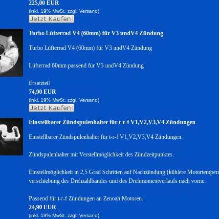
225,00 EUR
(inkl. 19% MwSt. zzgl.
Versand)
Turbo Lüfterrad V4 (60mm) für V3 undV4 Zündung
Turbo Lüfterrad V4 (60mm) für V3 undV4 Zündung
Lüfterrad 60mm passend für V3 undV4 Zündung
Ersatzteil
74,90 EUR
(inkl. 19% MwSt. zzgl.
Versand)
Einstellbarer Zündspulenhalter für t-r-f V1,V2,V3,V4 Zündungen
Einstellbarer Zündspulenhalter für t-r-f V1,V2,V3,V4 Zündungen
Zündspulenhalter mit Verstellmöglichkeit des Zündzeitpunktes.
Einstellmöglichkeit in 2,5 Grad Schritten auf Nachzündung (kühlere Motortempera
verschiebung des Drehzahlbandes und des Drehmomentverlaufs nach vorne.
Passend für t-r-f Zündungen an Zenoah Motoren.
24,90 EUR
(inkl. 19% MwSt. zzgl.
Versand)