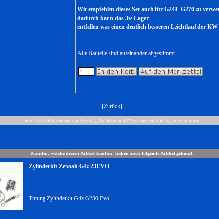
Wir empfehlen dieses Set auch für G240+G270 zu verwe
dadurch kann das 3te Lager
entfallen was einen deutlich besseren Leichtlauf der KW
Alle Bauteile sind aufeinander abgestimmt.
[
Zurück
]
Diesen Artikel haben wir am Sonntag, 05. Februar 2012 in unseren Katalog aufgenommen.
Kunden, welche diesen Artikel kauften, haben auch folgende Artikel gekauft:
Zylinderkit Zenoah G4z 23EVO
Tuning Zylinderkit G4z G230 Evo