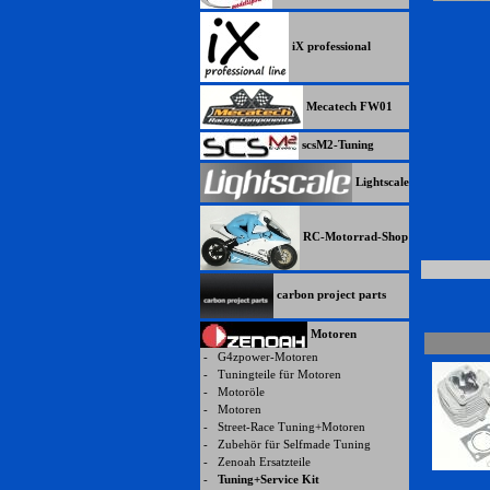
iX professional
Mecatech FW01
scsM2-Tuning
Lightscale
RC-Motorrad-Shop
carbon project parts
Motoren
-
G4zpower-Motoren
-
Tuningteile für Motoren
-
Motoröle
-
Motoren
-
Street-Race Tuning+Motoren
-
Zubehör für Selfmade Tuning
-
Zenoah Ersatzteile
-
Tuning+Service Kit